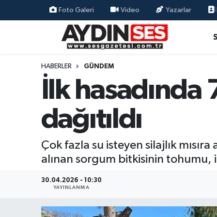
Foto Galeri
Video
Yazarlar
Asayiş
Aydın Nöbetçi Eczaneler
Gündem
Aydın Hava Durumu
HABERLER
GÜNDEM
İlk hasadında 
Siyaset
Aydin Namaz Vakitleri
dağıtıldı
Ekonomi
Aydın Trafik Yoğunluk Haritası
Yaşam
Süper Lig Puan Durumu ve Fikstür
Çok fazla su isteyen silajlık mısır
alınan sorgum bitkisinin tohumu, il
Eğitim
Tüm Manşetler
30.04.2026 - 10:30
Kültür Sanat
Son Dakika Haberleri
YAYINLANMA
Spor
Haber Arşivi