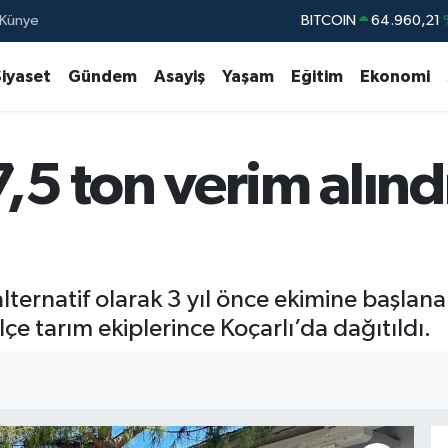
Künye
DOLAR
47,7436
EURO
55,2510
Siyaset
Gündem
Asayiş
Yaşam
Eğitim
Ekonomi
STERLİN
64,4811
GRAM ALTIN
6660.55
7,5 ton verim alınd
BİST100
13.77
BITCOIN
64.960,21
a alternatif olarak 3 yıl önce ekimine başla
çe tarım ekiplerince Koçarlı’da dağıtıldı.