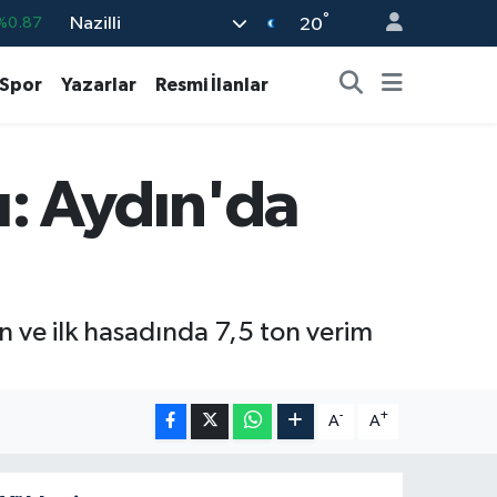
°
Nazilli
%0.18
20
%0.32
Spor
Yazarlar
Resmi İlanlar
%0.38
%0.03
ı: Aydın'da
9
%-14
%0.87
nan ve ilk hasadında 7,5 ton verim
-
+
A
A