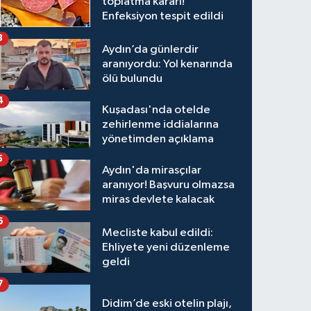
toplatma kararı!
Enfeksiyon tespit edildi
3
Aydın’da günlerdir
aranıyordu: Yol kenarında
ölü bulundu
4
Kuşadası'nda otelde
zehirlenme iddialarına
yönetimden açıklama
5
Aydın'da mirasçılar
aranıyor! Başvuru olmazsa
miras devlete kalacak
6
Mecliste kabul edildi:
Ehliyete yeni düzenleme
geldi
7
Didim’de eski otelin plajı,