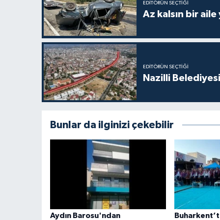
EDITÖRÜN SEÇTIĞI
Az kalsın bir aile
EDITÖRÜN SEÇTIĞI
Nazilli Belediyes
Bunlar da ilginizi çekebilir
Aydın Barosu'ndan
Buharkent’t