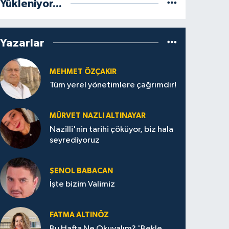
Yükleniyor...
Yazarlar
MEHMET ÖZÇAKIR
Tüm yerel yönetimlere çağrımdır!
MÜRVET NAZLI ALTINAYAR
Nazilli'nin tarihi çöküyor, biz hala
seyrediyoruz
ŞENOL BABACAN
İşte bizim Valimiz
FATMA ALTINÖZ
Bu Hafta Ne Okuyalım? 'Bekle