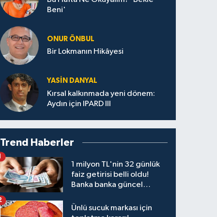
Beni'
ONUR ÖNBUL
Bir Lokmanın Hikâyesi
YASIN DANYAL
Kırsal kalkınmada yeni dönem:
Aydın için IPARD III
Trend Haberler
1
1 milyon TL'nin 32 günlük
faiz getirisi belli oldu!
Banka banka güncel
kazanç tablosu
2
Ünlü sucuk markası için