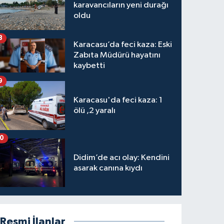
karavancıların yeni durağı
oldu
8
Karacasu’da feci kaza: Eski
Zabıta Müdürü hayatını
kaybetti
9
Karacasu'da feci kaza: 1
ölü ,2 yaralı
10
Didim’de acı olay: Kendini
asarak canına kıydı
Resmi İlanlar