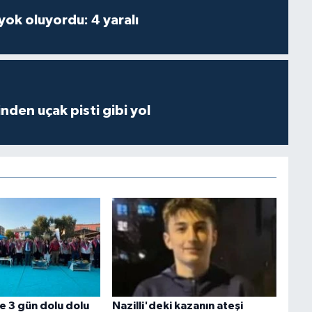
 yok oluyordu: 4 yaralı
inden uçak pisti gibi yol
e 3 gün dolu dolu
Nazilli'deki kazanın ateşi