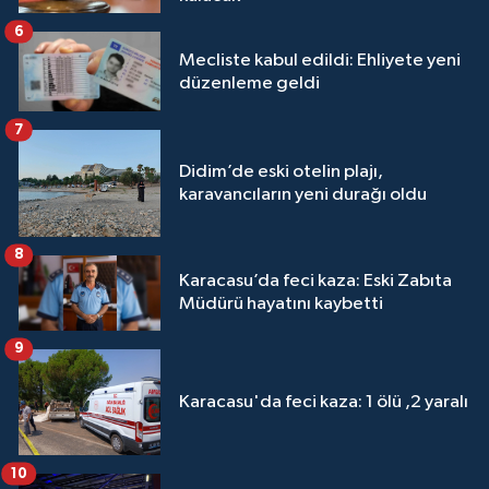
6
Mecliste kabul edildi: Ehliyete yeni
düzenleme geldi
7
Didim’de eski otelin plajı,
karavancıların yeni durağı oldu
8
Karacasu’da feci kaza: Eski Zabıta
Müdürü hayatını kaybetti
9
Karacasu'da feci kaza: 1 ölü ,2 yaralı
10