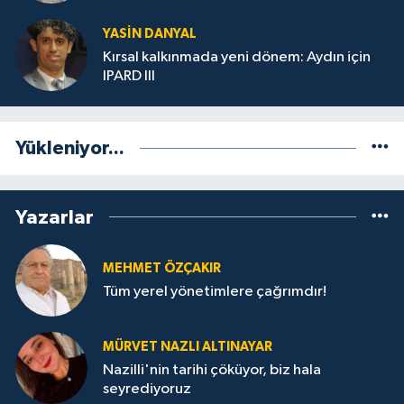
YASIN DANYAL
Kırsal kalkınmada yeni dönem: Aydın için
IPARD III
Yükleniyor...
Yazarlar
MEHMET ÖZÇAKIR
Tüm yerel yönetimlere çağrımdır!
MÜRVET NAZLI ALTINAYAR
Nazilli'nin tarihi çöküyor, biz hala
seyrediyoruz