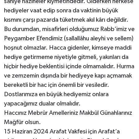
saniye hazineler kıymetindedir. Giderken herkese
hediyeler vaat edip sonra da vaktinin büyük
kısmını çarşı pazarda tüketmek akıl kârı değildir.
Bu durumdan, misafirleri olduğumuz Rabb’imiz ve
Peygamber Efendimiz (sallallâhu aleyhi ve sellem)
hoşnut olmazlar. Hacca gidenler, kimseye maddi
hediye getirmeme niyetiyle gitmeli, yakınları da
hiçbir hediye beklentisi içinde olmamalıdır. Hurma
ve zemzemin dışında bir hediyeye kapı açmamak
bereketli bir hac için önemli bir vesiledir.
Dostlarımıza en büyük hediyemiz onlara
yapacağımız dualar olmalıdır.
Haccınız Mebrûr Amelleriniz Makbûl Günahlarınız
Mağfûr olsun.
15 Haziran 2024 Arafat Vakfesi için Arafat’a