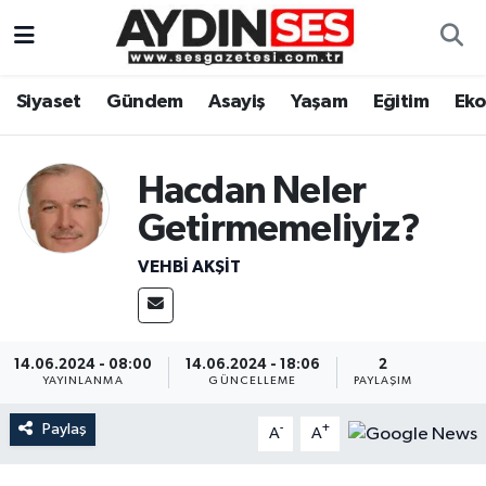
Asayiş
Aydın Nöbetçi Eczaneler
Siyaset
Gündem
Asayiş
Yaşam
Eğitim
Ek
Gündem
Aydın Hava Durumu
Hacdan Neler
Siyaset
Aydin Namaz Vakitleri
Getirmemeliyiz?
Ekonomi
Aydın Trafik Yoğunluk Haritası
VEHBI AKŞIT
Yaşam
Süper Lig Puan Durumu ve Fikstür
Eğitim
Tüm Manşetler
14.06.2024 - 08:00
14.06.2024 - 18:06
2
YAYINLANMA
GÜNCELLEME
PAYLAŞIM
Kültür Sanat
Son Dakika Haberleri
Paylaş
-
+
A
A
Spor
Haber Arşivi