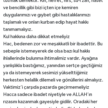
tutmak demektir. Kin, nefret, hırs, su-i zan, haset
ve bencillik gibi bizi içten içe kemiren
duygularımızı ve gıybet gibi hastalıklarımızı
taşlamalı ve onları kurban edip hayat hakkı
tanımamalıyız.
Kul hakkına daha dikkat etmeliyiz
Hac, bedenen zor ve meşakkatli bir ibadettir. Bu
sebeple istemeyerek de olsa bazı kul hakkı
ihlallerinde bulunma ihtimalimiz vardır. Ayağına
yanlışlıkla bastığımız, yanından sertçe geçtiğimiz
ya da istemeyerek sesimizi yükselttiğimiz
herkesten helallik dilemeli ve gönüllerini almalıyız.
Vaktimiz’i çarşıda pazarda geçirmemeliyiz
Hacca sadece ibadet niyetiyle ve ALLAH’ın
rızasını kazanmak gayesiyle gidilir. Oradaki her