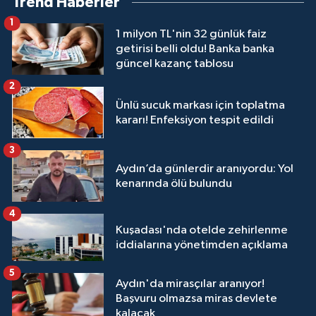
Trend Haberler
1
1 milyon TL'nin 32 günlük faiz
getirisi belli oldu! Banka banka
güncel kazanç tablosu
2
Ünlü sucuk markası için toplatma
kararı! Enfeksiyon tespit edildi
3
Aydın’da günlerdir aranıyordu: Yol
kenarında ölü bulundu
4
Kuşadası'nda otelde zehirlenme
iddialarına yönetimden açıklama
5
Aydın'da mirasçılar aranıyor!
Başvuru olmazsa miras devlete
kalacak