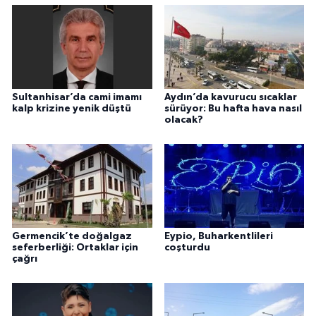
Sultanhisar’da cami imamı
Aydın’da kavurucu sıcaklar
kalp krizine yenik düştü
sürüyor: Bu hafta hava nasıl
olacak?
Germencik’te doğalgaz
Eypio, Buharkentlileri
seferberliği: Ortaklar için
coşturdu
çağrı