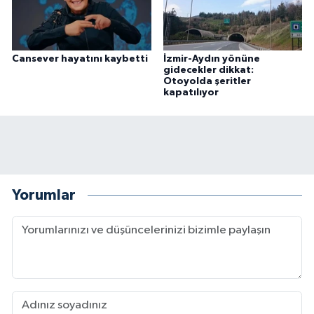
Cansever hayatını kaybetti
İzmir-Aydın yönüne
gidecekler dikkat:
Otoyolda şeritler
kapatılıyor
Yorumlar