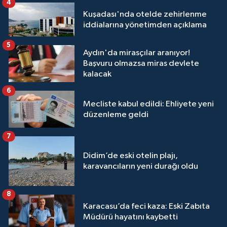
4
Kuşadası'nda otelde zehirlenme
iddialarına yönetimden açıklama
5
Aydın'da mirasçılar aranıyor!
Başvuru olmazsa miras devlete
kalacak
6
Mecliste kabul edildi: Ehliyete yeni
düzenleme geldi
7
Didim’de eski otelin plajı,
karavancıların yeni durağı oldu
8
Karacasu’da feci kaza: Eski Zabıta
Müdürü hayatını kaybetti