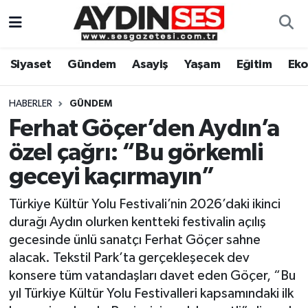
Asayiş
Aydın Nöbetçi Eczaneler
Siyaset
Gündem
Asayiş
Yaşam
Eğitim
Ek
Gündem
Aydın Hava Durumu
HABERLER
GÜNDEM
Siyaset
Aydin Namaz Vakitleri
Ferhat Göçer’den Aydın’a
özel çağrı: “Bu görkemli
Ekonomi
Aydın Trafik Yoğunluk Haritası
geceyi kaçırmayın”
Yaşam
Süper Lig Puan Durumu ve Fikstür
Türkiye Kültür Yolu Festivali’nin 2026’daki ikinci
durağı Aydın olurken kentteki festivalin açılış
Eğitim
Tüm Manşetler
gecesinde ünlü sanatçı Ferhat Göçer sahne
alacak. Tekstil Park’ta gerçekleşecek dev
Kültür Sanat
Son Dakika Haberleri
konsere tüm vatandaşları davet eden Göçer, “Bu
yıl Türkiye Kültür Yolu Festivalleri kapsamındaki ilk
Spor
Haber Arşivi