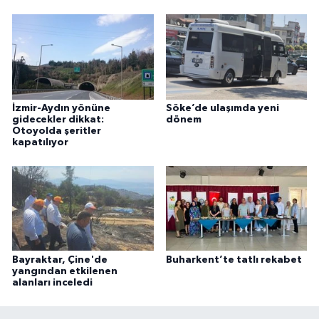
İzmir-Aydın yönüne
Söke’de ulaşımda yeni
gidecekler dikkat:
dönem
Otoyolda şeritler
kapatılıyor
Bayraktar, Çine'de
Buharkent’te tatlı rekabet
yangından etkilenen
alanları inceledi