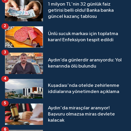
1 milyon TL'nin 32 günlük faiz
getirisi belli oldu! Banka banka
güncel kazanç tablosu
2
Ünlü sucuk markası için toplatma
kararı! Enfeksiyon tespit edildi
3
Aydın’da günlerdir aranıyordu: Yol
kenarında ölü bulundu
4
Kuşadası'nda otelde zehirlenme
iddialarına yönetimden açıklama
5
Aydın'da mirasçılar aranıyor!
Başvuru olmazsa miras devlete
kalacak
6