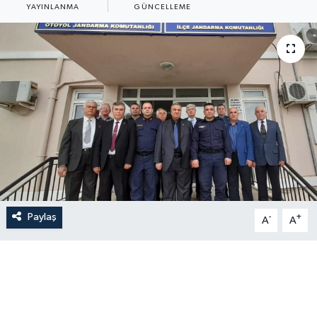
YAYINLANMA
GÜNCELLEME
Paylaş
-
+
A
A