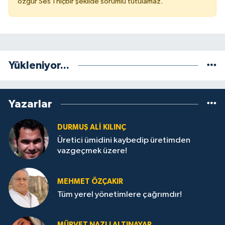
özgür Ses'i hiçbir şekilde sorumlu tutulamaz.
Yükleniyor...
Yazarlar
DURMUŞ ALI KILINÇ
Üretici ümidini kaybedip üretimden
vazgeçmek üzere!
MEHMET ÖZÇAKIR
Tüm yerel yönetimlere çağrımdır!
MÜRVET NAZLI ALTINAYAR