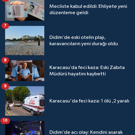
Mecliste kabul edildi: Ehliyete yeni
düzenleme geldi
7
Didim’de eski otelin plajı,
karavancıların yeni durağı oldu
8
Karacasu’da feci kaza: Eski Zabıta
Müdürü hayatını kaybetti
9
Karacasu'da feci kaza: 1 ölü ,2 yaralı
10
Didim’de acı olay: Kendini asarak