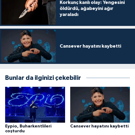
Korkunç kanlı olay: Yengesini
öldürdü, ağabeyini ağır
yaraladı
Cansever hayatını kaybetti
Bunlar da ilginizi çekebilir
Eypio, Buharkentlileri
Cansever hayatını kaybetti
coşturdu