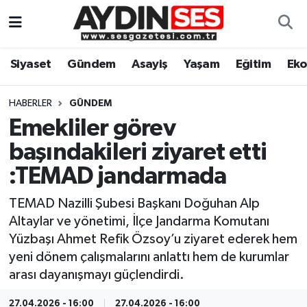
Asayiş
Aydın Nöbetçi Eczaneler
Siyaset
Gündem
Asayiş
Yaşam
Eğitim
Ek
Gündem
Aydın Hava Durumu
HABERLER
GÜNDEM
Siyaset
Aydin Namaz Vakitleri
Emekliler görev
başındakileri ziyaret etti
Ekonomi
Aydın Trafik Yoğunluk Haritası
:TEMAD jandarmada
Yaşam
Süper Lig Puan Durumu ve Fikstür
TEMAD Nazilli Şubesi Başkanı Doğuhan Alp
Altaylar ve yönetimi, İlçe Jandarma Komutanı
Eğitim
Tüm Manşetler
Yüzbaşı Ahmet Refik Özsoy’u ziyaret ederek hem
yeni dönem çalışmalarını anlattı hem de kurumlar
Kültür Sanat
Son Dakika Haberleri
arası dayanışmayı güçlendirdi.
Spor
Haber Arşivi
27.04.2026 - 16:00
27.04.2026 - 16:00