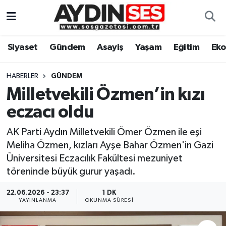
Asayiş
Aydın Nöbetçi Eczaneler
Siyaset
Gündem
Asayiş
Yaşam
Eğitim
Ek
Gündem
Aydın Hava Durumu
HABERLER
GÜNDEM
Siyaset
Aydin Namaz Vakitleri
Milletvekili Özmen’in kızı
eczacı oldu
Ekonomi
Aydın Trafik Yoğunluk Haritası
AK Parti Aydın Milletvekili Ömer Özmen ile eşi
Yaşam
Süper Lig Puan Durumu ve Fikstür
Meliha Özmen, kızları Ayşe Bahar Özmen'in Gazi
Üniversitesi Eczacılık Fakültesi mezuniyet
Eğitim
Tüm Manşetler
töreninde büyük gurur yaşadı.
Kültür Sanat
Son Dakika Haberleri
22.06.2026 - 23:37
1 DK
YAYINLANMA
OKUNMA SÜRESI
Spor
Haber Arşivi