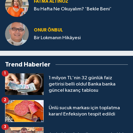
FATMA ALTINÖZ
Bu Hafta Ne Okuyalım? 'Bekle Beni'
ONUR ÖNBUL
Bir Lokmanın Hikâyesi
Trend Haberler
1
1 milyon TL'nin 32 günlük faiz
getirisi belli oldu! Banka banka
güncel kazanç tablosu
2
Ünlü sucuk markası için toplatma
kararı! Enfeksiyon tespit edildi
3