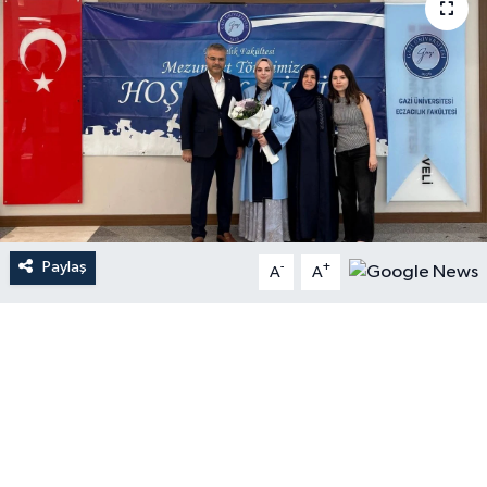
Paylaş
-
+
A
A