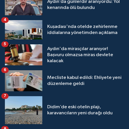
Aydın’da günlerdir aranıyordu: Yol
kenarında ölü bulundu
4
Kuşadası'nda otelde zehirlenme
iddialarına yönetimden açıklama
5
Aydın'da mirasçılar aranıyor!
Başvuru olmazsa miras devlete
kalacak
6
Mecliste kabul edildi: Ehliyete yeni
düzenleme geldi
7
Didim’de eski otelin plajı,
karavancıların yeni durağı oldu
8