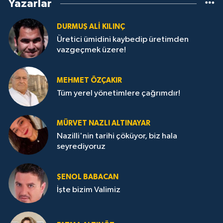
Yazarlar
DURMUŞ ALI KILINÇ
Üretici ümidini kaybedip üretimden
vazgeçmek üzere!
MEHMET ÖZÇAKIR
Tüm yerel yönetimlere çağrımdır!
MÜRVET NAZLI ALTINAYAR
Nazilli'nin tarihi çöküyor, biz hala
seyrediyoruz
ŞENOL BABACAN
İşte bizim Valimiz