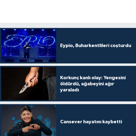
Eypio, Buharkentlileri coşturdu
Korkunç kanlı olay: Yengesini
öldürdü, ağabeyini ağır
yaraladı
Cansever hayatını kaybetti