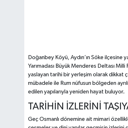
Doğanbey Köyü, Aydın’ın Söke ilçesine yakl
Yarımadası Büyük Menderes Deltası Milli Par
yaslayan tarihi bir yerleşim olarak dikkat
mübadele ile Rum nüfusun bölgeden ayrıl
edilen yapılarıyla yeniden hayat buluyor.
TARİHİN İZLERİNİ TAŞI
Geç Osmanlı dönemine ait mimari özellikle
çeşmeler ve dini yapılar geçmişin izlerin