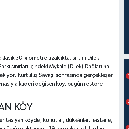
aşık 30 kilometre uzaklıkta, sırtını Dilek
kı sınırları içindeki Mykale (Dilek) Dağları’na
 çekiyor. Kurtuluş Savaşı sonrasında gerçekleşen
masıyla kaderi değişen köy, bugün restore
YAN KÖY
r taşıyan köyde; konutlar, dükkânlar, hastane,
i günümüze aktarıyor. 19. yüzyılda adalardan