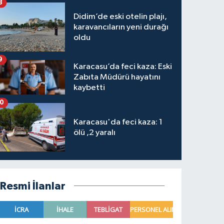
8
Didim’de eski otelin plajı,
karavancıların yeni durağı
oldu
9
Karacasu’da feci kaza: Eski
Zabıta Müdürü hayatını
kaybetti
10
Karacasu'da feci kaza: 1
ölü ,2 yaralı
Resmi İlanlar