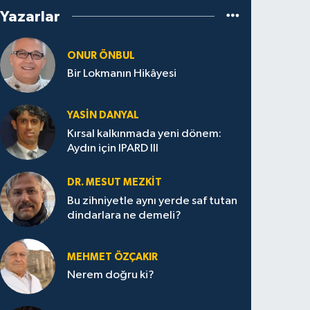
Yazarlar
ONUR ÖNBUL
Bir Lokmanın Hikâyesi
YASIN DANYAL
Kırsal kalkınmada yeni dönem:
Aydın için IPARD III
DR. MESUT MEZKIT
Bu zihniyetle aynı yerde saf tutan
dindarlara ne demeli?
MEHMET ÖZÇAKIR
Nerem doğru ki?