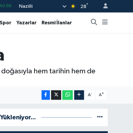
°
Nazilli
%0.05
28
%0.18
Spor
Yazarlar
Resmi İlanlar
%0.22
%0.39
a
703
%0
%0.66
iz doğasıyla hem tarihin hem de
-
+
A
A
Yükleniyor...