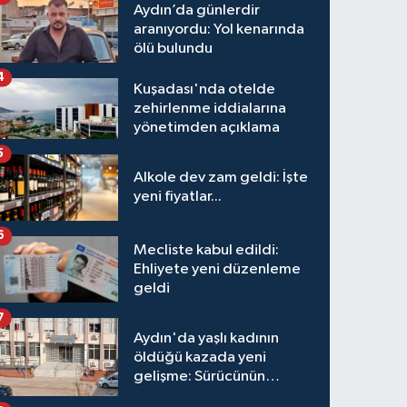
Aydın’da günlerdir
aranıyordu: Yol kenarında
ölü bulundu
4
Kuşadası'nda otelde
zehirlenme iddialarına
yönetimden açıklama
5
Alkole dev zam geldi: İşte
yeni fiyatlar...
6
Mecliste kabul edildi:
Ehliyete yeni düzenleme
geldi
7
Aydın'da yaşlı kadının
öldüğü kazada yeni
gelişme: Sürücünün
hakkında karar verildi