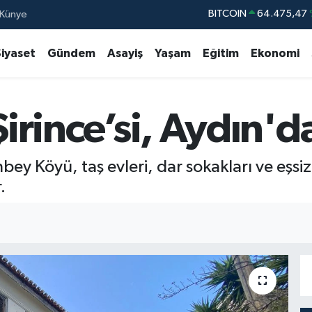
Künye
DOLAR
47,5971
EURO
55,1336
Siyaset
Gündem
Asayiş
Yaşam
Eğitim
Ekonomi
STERLİN
64,2534
GRAM ALTIN
6518.23
Şirince’si, Aydın'd
BİST100
13.
BITCOIN
64.475,47
bey Köyü, taş evleri, dar sokakları ve eşs
.