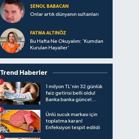
ŞENOL BABACAN
Onlar artık dünyanın sultanları
FATMA ALTINÖZ
Bu Hafta Ne Okuyalım: 'Kumdan
Kurulan Hayaller'
Trend Haberler
1
1 milyon TL'nin 32 günlük
faiz getirisi belli oldu!
Banka banka güncel
kazanç tablosu
2
Ünlü sucuk markası için
toplatma kararı!
Enfeksiyon tespit edildi
3