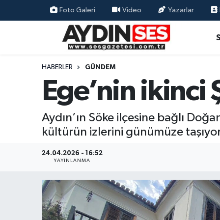
Foto Galeri
Video
Yazarlar
Asayiş
Aydın Nöbetçi Eczaneler
Gündem
Aydın Hava Durumu
HABERLER
GÜNDEM
Ege’nin ikinci 
Siyaset
Aydin Namaz Vakitleri
Ekonomi
Aydın Trafik Yoğunluk Haritası
Aydın’ın Söke ilçesine bağlı Doğan
kültürün izlerini günümüze taşıyor
Yaşam
Süper Lig Puan Durumu ve Fikstür
24.04.2026 - 16:52
Eğitim
Tüm Manşetler
YAYINLANMA
Kültür Sanat
Son Dakika Haberleri
Spor
Haber Arşivi