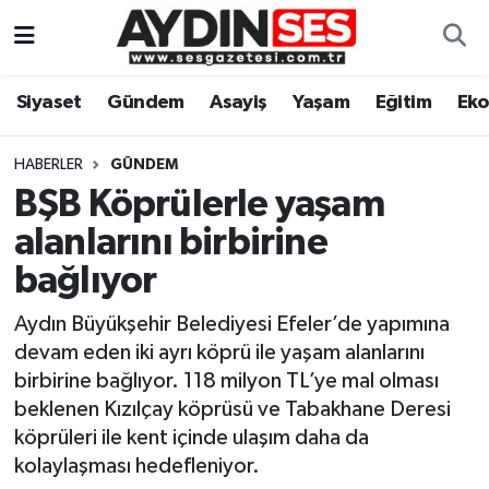
Asayiş
Aydın Nöbetçi Eczaneler
Siyaset
Gündem
Asayiş
Yaşam
Eğitim
Ek
Gündem
Aydın Hava Durumu
HABERLER
GÜNDEM
Siyaset
Aydin Namaz Vakitleri
BŞB Köprülerle yaşam
alanlarını birbirine
Ekonomi
Aydın Trafik Yoğunluk Haritası
bağlıyor
Yaşam
Süper Lig Puan Durumu ve Fikstür
Aydın Büyükşehir Belediyesi Efeler’de yapımına
devam eden iki ayrı köprü ile yaşam alanlarını
Eğitim
Tüm Manşetler
birbirine bağlıyor. 118 milyon TL’ye mal olması
beklenen Kızılçay köprüsü ve Tabakhane Deresi
Kültür Sanat
Son Dakika Haberleri
köprüleri ile kent içinde ulaşım daha da
kolaylaşması hedefleniyor.
Spor
Haber Arşivi