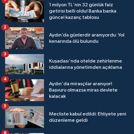
1
1 milyon TL'nin 32 günlük faiz
getirisi belli oldu! Banka banka
güncel kazanç tablosu
2
Aydın’da günlerdir aranıyordu: Yol
kenarında ölü bulundu
3
Kuşadası'nda otelde zehirlenme
iddialarına yönetimden açıklama
4
Aydın'da mirasçılar aranıyor!
Başvuru olmazsa miras devlete
kalacak
5
Mecliste kabul edildi: Ehliyete yeni
düzenleme geldi
6