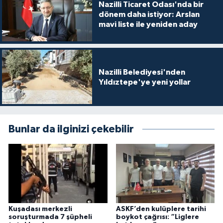
Nazilli Ticaret Odası'nda bir
dönem daha istiyor: Arslan
mavi liste ile yeniden aday
Nazilli Belediyesi'nden
Yıldıztepe'ye yeni yollar
Bunlar da ilginizi çekebilir
Kuşadası merkezli
ASKF’den kulüplere tarihi
soruşturmada 7 şüpheli
boykot çağrısı: “Liglere