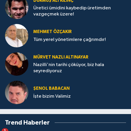
DURMUŞ ALI KILINÇ
Üretici ümidini kaybedip üretimden
vazgeçmek üzere!
MEHMET ÖZÇAKIR
Tüm yerel yönetimlere çağrımdır!
MÜRVET NAZLI ALTINAYAR
Nazilli'nin tarihi çöküyor, biz hala
seyrediyoruz
ŞENOL BABACAN
İşte bizim Valimiz
Trend Haberler