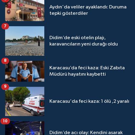
Aydın'da veliler ayaklandı: Duruma
tepki gösterdiler
7
Didim’de eski otelin plajı,
karavancıların yeni durağı oldu
8
Karacasu’da feci kaza: Eski Zabıta
Müdürü hayatını kaybetti
9
Karacasu'da feci kaza: 1 ölü ,2 yaralı
10
Didim’de acı olay: Kendini asarak