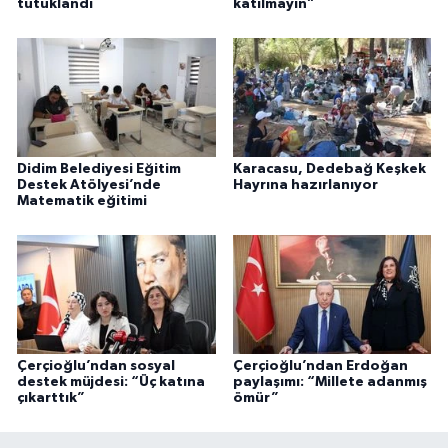
tutuklandı
katılmayın”
Didim Belediyesi Eğitim
Karacasu, Dedebağ Keşkek
Destek Atölyesi’nde
Hayrına hazırlanıyor
Matematik eğitimi
Çerçioğlu’ndan sosyal
Çerçioğlu’ndan Erdoğan
destek müjdesi: “Üç katına
paylaşımı: “Millete adanmış
çıkarttık”
ömür”