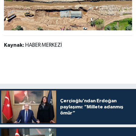
Kaynak:
HABER MERKEZİ
Çerçioğlu’ndan Erdoğan
paylaşımı: “Millete adanmış
ömür”