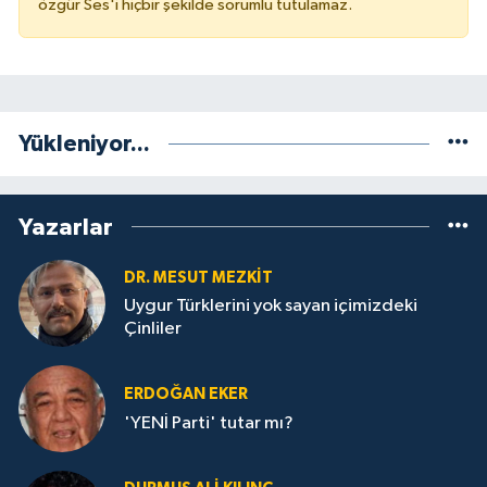
özgür Ses'i hiçbir şekilde sorumlu tutulamaz.
Yükleniyor...
Yazarlar
DR. MESUT MEZKIT
Uygur Türklerini yok sayan içimizdeki
Çinliler
ERDOĞAN EKER
'YENİ Parti' tutar mı?