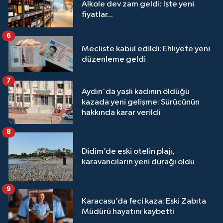
Alkole dev zam geldi: İşte yeni
fiyatlar...
6
Mecliste kabul edildi: Ehliyete yeni
düzenleme geldi
7
Aydın'da yaşlı kadının öldüğü
kazada yeni gelişme: Sürücünün
hakkında karar verildi
8
Didim’de eski otelin plajı,
karavancıların yeni durağı oldu
9
Karacasu’da feci kaza: Eski Zabıta
Müdürü hayatını kaybetti