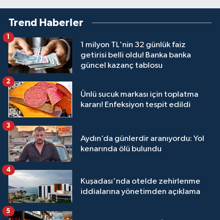
Trend Haberler
1
1 milyon TL'nin 32 günlük faiz
getirisi belli oldu! Banka banka
güncel kazanç tablosu
2
Ünlü sucuk markası için toplatma
kararı! Enfeksiyon tespit edildi
3
Aydın’da günlerdir aranıyordu: Yol
kenarında ölü bulundu
4
Kuşadası'nda otelde zehirlenme
iddialarına yönetimden açıklama
5