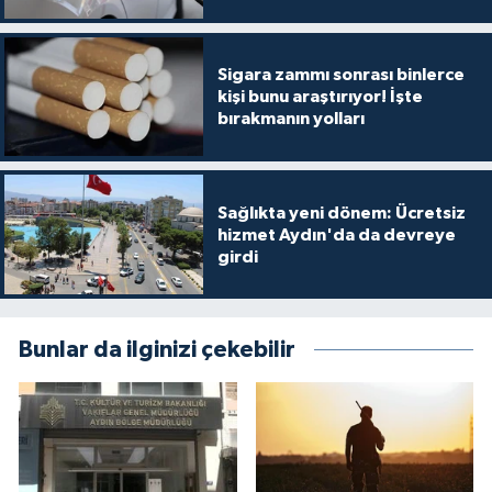
Sigara zammı sonrası binlerce
kişi bunu araştırıyor! İşte
bırakmanın yolları
Sağlıkta yeni dönem: Ücretsiz
hizmet Aydın'da da devreye
girdi
Bunlar da ilginizi çekebilir