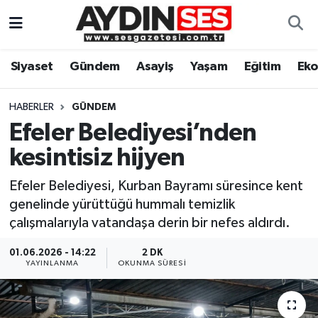
Asayiş
Aydın Nöbetçi Eczaneler
Siyaset
Gündem
Asayiş
Yaşam
Eğitim
Ek
Gündem
Aydın Hava Durumu
HABERLER
GÜNDEM
Siyaset
Aydin Namaz Vakitleri
Efeler Belediyesi’nden
kesintisiz hijyen
Ekonomi
Aydın Trafik Yoğunluk Haritası
Efeler Belediyesi, Kurban Bayramı süresince kent
Yaşam
Süper Lig Puan Durumu ve Fikstür
genelinde yürüttüğü hummalı temizlik
çalışmalarıyla vatandaşa derin bir nefes aldırdı.
Eğitim
Tüm Manşetler
01.06.2026 - 14:22
2 DK
YAYINLANMA
OKUNMA SÜRESI
Kültür Sanat
Son Dakika Haberleri
Spor
Haber Arşivi