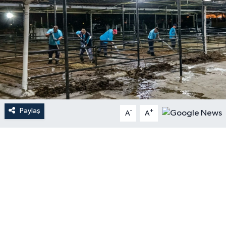
Paylaş
-
+
A
A