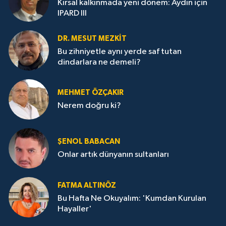
Kırsal kalkınmada yeni dönem: Aydın için
IPARD III
DR. MESUT MEZKIT
Bu zihniyetle aynı yerde saf tutan
dindarlara ne demeli?
MEHMET ÖZÇAKIR
Nerem doğru ki?
ŞENOL BABACAN
Onlar artık dünyanın sultanları
FATMA ALTINÖZ
Bu Hafta Ne Okuyalım: 'Kumdan Kurulan
Hayaller'