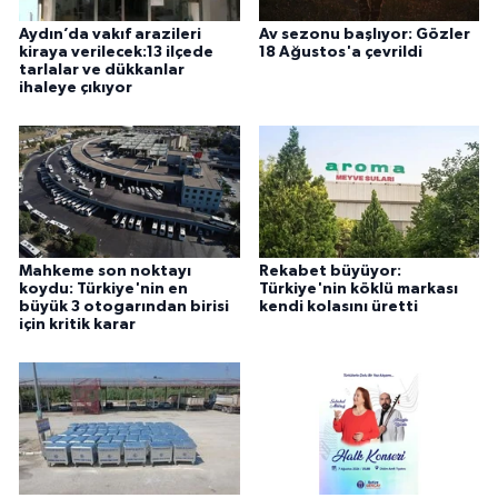
Aydın’da vakıf arazileri
Av sezonu başlıyor: Gözler
kiraya verilecek:13 ilçede
18 Ağustos'a çevrildi
tarlalar ve dükkanlar
ihaleye çıkıyor
Mahkeme son noktayı
Rekabet büyüyor:
koydu: Türkiye'nin en
Türkiye'nin köklü markası
büyük 3 otogarından birisi
kendi kolasını üretti
için kritik karar