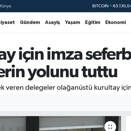
Künye
BITCOIN
65.130,0
DOLAR
47,7106
Siyaset
Gündem
Asayiş
Yaşam
Eğitim
Ekonomi
EURO
55,1652
STERLİN
64,4046
y için imza seferbe
GRAM ALTIN
6618.49
BİST100
13.77
erin yolunu tuttu
veren delegeler olağanüstü kurultay için i