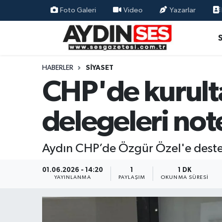
Foto Galeri
Video
Yazarlar
Asayiş
Aydın Nöbetçi Eczaneler
Gündem
Aydın Hava Durumu
HABERLER
SIYASET
CHP'de kurulta
Siyaset
Aydin Namaz Vakitleri
delegeleri not
Ekonomi
Aydın Trafik Yoğunluk Haritası
Yaşam
Süper Lig Puan Durumu ve Fikstür
Aydın CHP’de Özgür Özel'e destek 
Eğitim
Tüm Manşetler
01.06.2026 - 14:20
1
1 DK
YAYINLANMA
PAYLAŞIM
OKUNMA SÜRESI
Kültür Sanat
Son Dakika Haberleri
Spor
Haber Arşivi