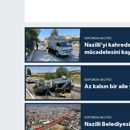
EDITÖRÜN SEÇTIĞI
Nazilli’yi kahre
mücadelesini ka
EDITÖRÜN SEÇTIĞI
Az kalsın bir aile
EDITÖRÜN SEÇTIĞI
Nazilli Belediyes