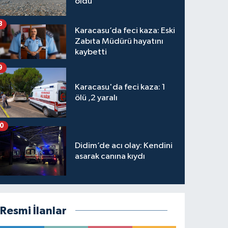
oldu
8
Karacasu’da feci kaza: Eski
Zabıta Müdürü hayatını
kaybetti
9
Karacasu'da feci kaza: 1
ölü ,2 yaralı
10
Didim’de acı olay: Kendini
asarak canına kıydı
Resmi İlanlar