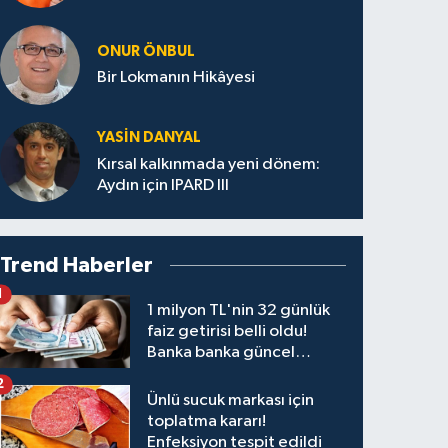
ONUR ÖNBUL
Bir Lokmanın Hikâyesi
YASIN DANYAL
Kırsal kalkınmada yeni dönem:
Aydın için IPARD III
Trend Haberler
1
1 milyon TL'nin 32 günlük
faiz getirisi belli oldu!
Banka banka güncel
kazanç tablosu
2
Ünlü sucuk markası için
toplatma kararı!
Enfeksiyon tespit edildi