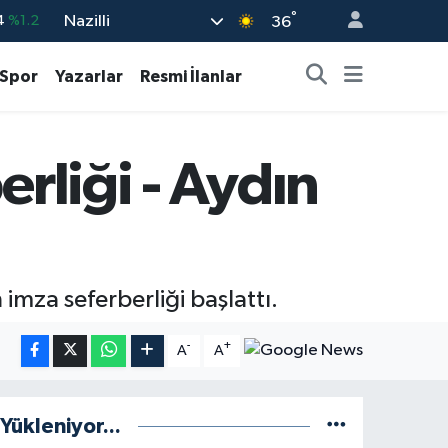
°
Nazilli
4
%1.2
36
%0.17
Spor
Yazarlar
Resmi İlanlar
%0.27
%0.35
rliği - Aydın
%2.12
3
%-19
mza seferberliği başlattı.
-
+
A
A
Yükleniyor...