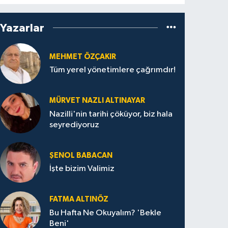
Yazarlar
MEHMET ÖZÇAKIR
Tüm yerel yönetimlere çağrımdır!
MÜRVET NAZLI ALTINAYAR
Nazilli'nin tarihi çöküyor, biz hala
seyrediyoruz
ŞENOL BABACAN
İşte bizim Valimiz
FATMA ALTINÖZ
Bu Hafta Ne Okuyalım? 'Bekle
Beni'