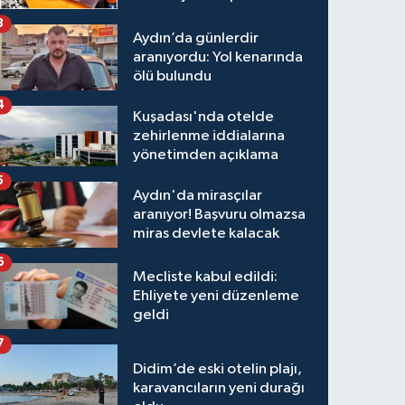
3
Aydın’da günlerdir
aranıyordu: Yol kenarında
ölü bulundu
4
Kuşadası'nda otelde
zehirlenme iddialarına
yönetimden açıklama
5
Aydın'da mirasçılar
aranıyor! Başvuru olmazsa
miras devlete kalacak
6
Mecliste kabul edildi:
Ehliyete yeni düzenleme
geldi
7
Didim’de eski otelin plajı,
karavancıların yeni durağı