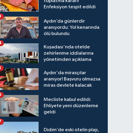
toplatma kararı!
Enfeksiyon tespit edildi
3
Aydın’da günlerdir
aranıyordu: Yol kenarında
ölü bulundu
4
Kuşadası'nda otelde
zehirlenme iddialarına
yönetimden açıklama
5
Aydın'da mirasçılar
aranıyor! Başvuru olmazsa
miras devlete kalacak
6
Mecliste kabul edildi:
Ehliyete yeni düzenleme
geldi
7
Didim’de eski otelin plajı,