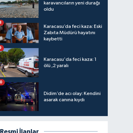
karavancıların yeni durağı
oldu
8
Karacasu’da feci kaza: Eski
Zabıta Müdürü hayatını
kaybetti
9
Karacasu'da feci kaza: 1
ölü ,2 yaralı
10
Didim’de acı olay: Kendini
asarak canına kıydı
Resmi İlanlar