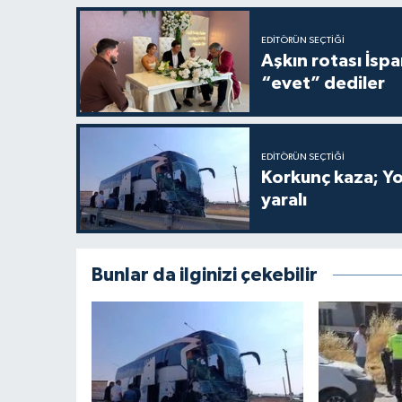
EDITÖRÜN SEÇTIĞI
Aşkın rotası İspa
“evet” dediler
EDITÖRÜN SEÇTIĞI
Korkunç kaza; Yo
yaralı
Bunlar da ilginizi çekebilir