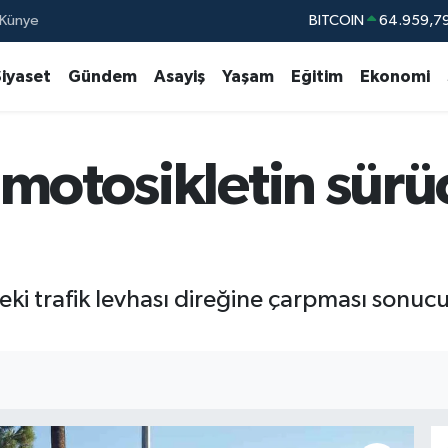
Künye
BITCOIN
64.959,7
DOLAR
47,7436
Siyaset
Gündem
Asayiş
Yaşam
Eğitim
Ekonomi
EURO
55,2510
STERLİN
64,4811
motosikletin sürü
GRAM ALTIN
6660.55
BİST100
13.77
deki trafik levhası direğine çarpması sonu