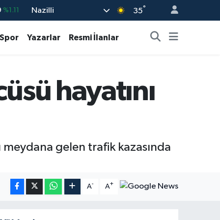
°
Nazilli
9
%1.11
35
%0.18
Spor
Yazarlar
Resmi İlanlar
%0.32
%0.38
cüsü hayatını
%0.03
9
%-14
cu meydana gelen trafik kazasında
-
+
A
A