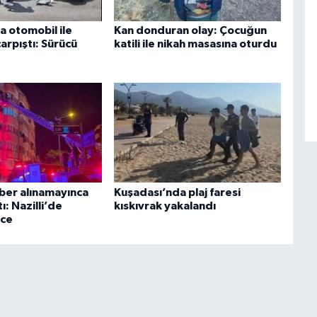
a otomobil ile
Kan donduran olay: Çocuğun
arpıştı: Sürücü
katili ile nikah masasına oturdu
ber alınamayınca
Kuşadası’nda plaj faresi
tı: Nazilli’de
kıskıvrak yakalandı
ece