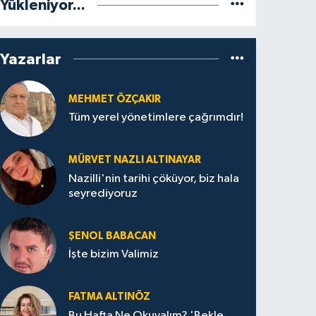
Yükleniyor...
Yazarlar
MEHMET ÖZÇAKIR
Tüm yerel yönetimlere çağrımdır!
MÜRVET NAZLI ALTINAYAR
Nazilli'nin tarihi çöküyor, biz hala
seyrediyoruz
ŞENOL BABACAN
İşte bizim Valimiz
FATMA ALTINÖZ
Bu Hafta Ne Okuyalım? 'Bekle