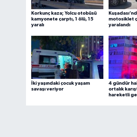
Korkunç kaza; Yolcu otobüsü
Kuşadası’nd
kamyonete çarptı, 1 ölü, 15
motosiklet ç
yaralı
yaralandı
İki yaşındaki çocuk yaşam
4 gündür ha
savaşı veriyor
ortalık karış
hareketli g