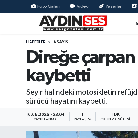
Foto Galeri
Video
Yazarlar
Asayiş
Aydın Nöbetçi Eczaneler
Gündem
Aydın Hava Durumu
HABERLER
ASAYIŞ
Direğe çarpan 
Siyaset
Aydin Namaz Vakitleri
kaybetti
Ekonomi
Aydın Trafik Yoğunluk Haritası
Yaşam
Süper Lig Puan Durumu ve Fikstür
Seyir halindeki motosikletin refüj
sürücü hayatını kaybetti.
Eğitim
Tüm Manşetler
16.06.2026 - 23:04
1
1 DK
Kültür Sanat
Son Dakika Haberleri
YAYINLANMA
PAYLAŞIM
OKUNMA SÜRESI
Spor
Haber Arşivi