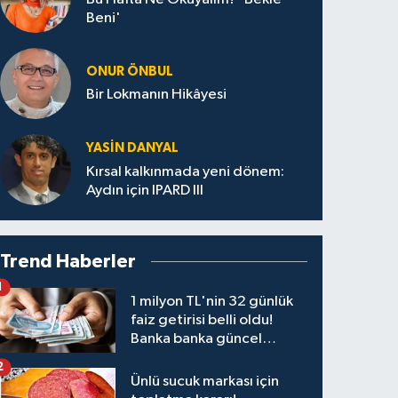
Beni'
ONUR ÖNBUL
Bir Lokmanın Hikâyesi
YASIN DANYAL
Kırsal kalkınmada yeni dönem:
Aydın için IPARD III
Trend Haberler
1
1 milyon TL'nin 32 günlük
faiz getirisi belli oldu!
Banka banka güncel
kazanç tablosu
2
Ünlü sucuk markası için