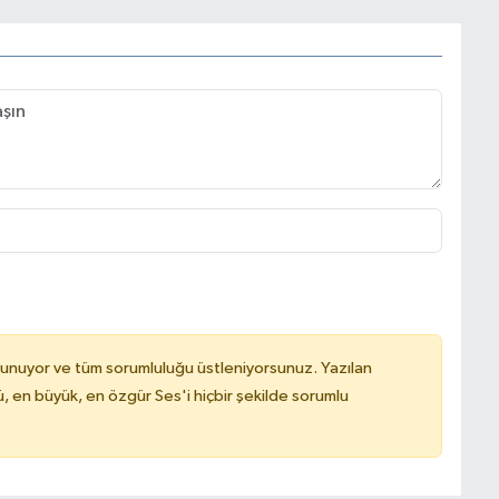
lunuyor ve tüm sorumluluğu üstleniyorsunuz. Yazılan
, en büyük, en özgür Ses'i hiçbir şekilde sorumlu