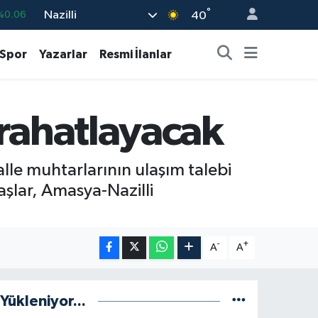
°
Nazilli
%0.06
40
0
%0.1
Spor
Yazarlar
Resmi İlanlar
%0.21
%0.32
rahatlayacak
8
%48
%0.69
lle muhtarlarının ulaşım talebi
şlar, Amasya-Nazilli
-
+
A
A
Yükleniyor...