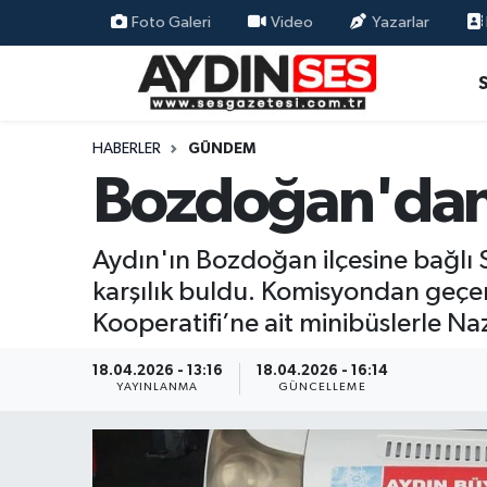
Foto Galeri
Video
Yazarlar
Asayiş
Aydın Nöbetçi Eczaneler
Gündem
Aydın Hava Durumu
HABERLER
GÜNDEM
Bozdoğan'dan 
Siyaset
Aydin Namaz Vakitleri
Ekonomi
Aydın Trafik Yoğunluk Haritası
Aydın'ın Bozdoğan ilçesine bağlı 
karşılık buldu. Komisyondan geçe
Yaşam
Süper Lig Puan Durumu ve Fikstür
Kooperatifi’ne ait minibüslerle Naz
Eğitim
Tüm Manşetler
18.04.2026 - 13:16
18.04.2026 - 16:14
YAYINLANMA
GÜNCELLEME
Kültür Sanat
Son Dakika Haberleri
Spor
Haber Arşivi