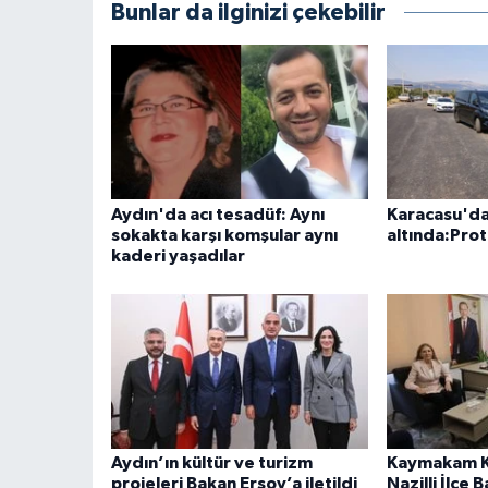
Bunlar da ilginizi çekebilir
Aydın'da acı tesadüf: Aynı
Karacasu'da
sokakta karşı komşular aynı
altında:Prot
kaderi yaşadılar
Aydın’ın kültür ve turizm
Kaymakam K
projeleri Bakan Ersoy’a iletildi
Nazilli İlçe 