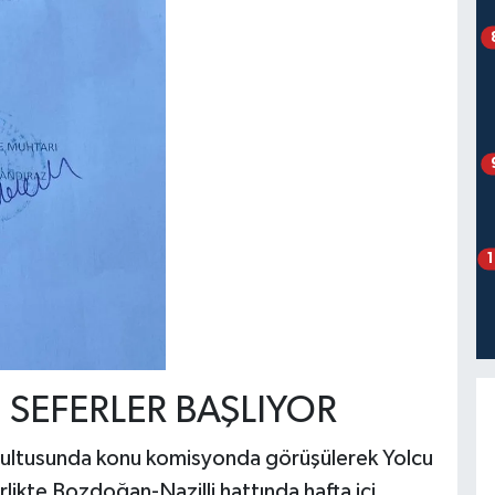
SEFERLER BAŞLIYOR
ğrultusunda konu komisyonda görüşülerek Yolcu
irlikte Bozdoğan-Nazilli hattında hafta içi