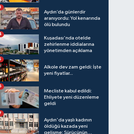
3
Aydın’da günlerdir
aranıyordu: Yol kenarında
ölü bulundu
4
Kuşadası'nda otelde
zehirlenme iddialarına
yönetimden açıklama
5
Alkole dev zam geldi: İşte
yeni fiyatlar...
6
Mecliste kabul edildi:
Ehliyete yeni düzenleme
geldi
7
Aydın'da yaşlı kadının
öldüğü kazada yeni
gelişme: Sürücünün