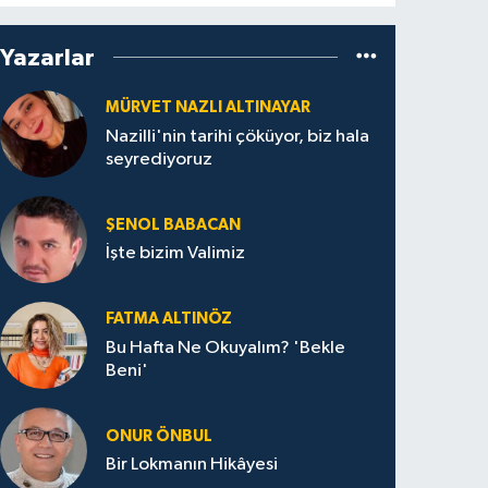
Yazarlar
MÜRVET NAZLI ALTINAYAR
Nazilli'nin tarihi çöküyor, biz hala
seyrediyoruz
ŞENOL BABACAN
İşte bizim Valimiz
FATMA ALTINÖZ
Bu Hafta Ne Okuyalım? 'Bekle
Beni'
ONUR ÖNBUL
Bir Lokmanın Hikâyesi