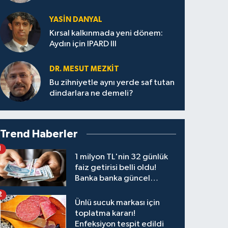
YASIN DANYAL
Kırsal kalkınmada yeni dönem:
Aydın için IPARD III
DR. MESUT MEZKIT
Bu zihniyetle aynı yerde saf tutan
dindarlara ne demeli?
Trend Haberler
1
1 milyon TL'nin 32 günlük
faiz getirisi belli oldu!
Banka banka güncel
kazanç tablosu
2
Ünlü sucuk markası için
toplatma kararı!
Enfeksiyon tespit edildi