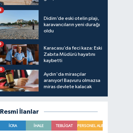
hakkında karar verildi
8
Didim’de eski otelin plajı,
karavancıların yeni durağı
oldu
9
Karacasu’da feci kaza: Eski
Zabıta Müdürü hayatını
kaybetti
10
Aydın'da mirasçılar
aranıyor! Başvuru olmazsa
miras devlete kalacak
Resmi İlanlar