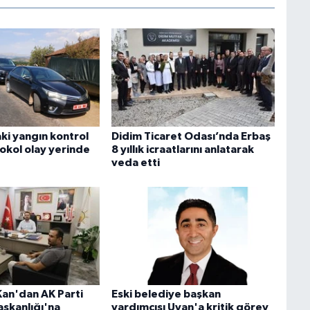
ki yangın kontrol
Didim Ticaret Odası’nda Erbaş
okol olay yerinde
8 yıllık icraatlarını anlatarak
veda etti
an'dan AK Parti
Eski belediye başkan
Başkanlığı'na
yardımcısı Uyan'a kritik görev