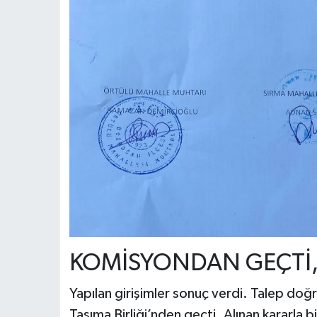
KOMİSYONDAN GEÇTİ, 
Yapılan girişimler sonuç verdi. Talep do
Taşıma Birliği’nden geçti. Alınan kararla b