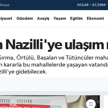
Künye
DOLAR
47,5986
EURO
55,070
Siyaset
Gündem
Asayiş
Yaşam
Eğitim
Ekonomi
STERLİN
64,2438
GRAM ALTIN
6513.94
Nazilli'ye ulaşım 
BİST100
13.76
BITCOIN
64.602,05
Sırma, Örtülü, Başalan ve Tütüncüler maha
n kararla bu mahallelerde yaşayan vatanda
illi’ye gidebilecek.