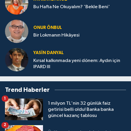
Bu Hafta Ne Okuyalım? 'Bekle Beni'
ONUR ÖNBUL
Bir Lokmanın Hikâyesi
YASIN DANYAL
Kırsal kalkınmada yeni dönem: Aydın için
IPARD III
Trend Haberler
1
1 milyon TL'nin 32 günlük faiz
getirisi belli oldu! Banka banka
güncel kazanç tablosu
2