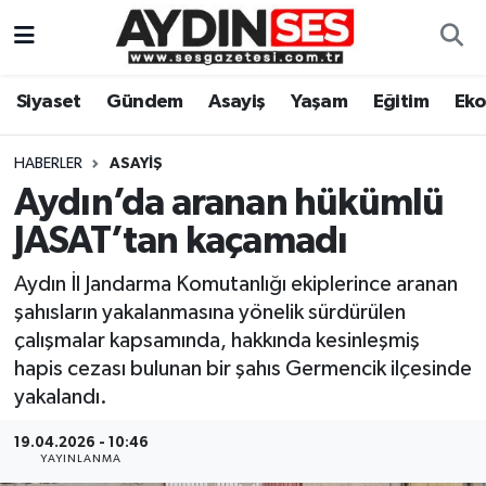
Asayiş
Aydın Nöbetçi Eczaneler
Siyaset
Gündem
Asayiş
Yaşam
Eğitim
Ek
Gündem
Aydın Hava Durumu
HABERLER
ASAYIŞ
Siyaset
Aydin Namaz Vakitleri
Aydın’da aranan hükümlü
JASAT’tan kaçamadı
Ekonomi
Aydın Trafik Yoğunluk Haritası
Aydın İl Jandarma Komutanlığı ekiplerince aranan
Yaşam
Süper Lig Puan Durumu ve Fikstür
şahısların yakalanmasına yönelik sürdürülen
çalışmalar kapsamında, hakkında kesinleşmiş
Eğitim
Tüm Manşetler
hapis cezası bulunan bir şahıs Germencik ilçesinde
yakalandı.
Kültür Sanat
Son Dakika Haberleri
19.04.2026 - 10:46
YAYINLANMA
Spor
Haber Arşivi