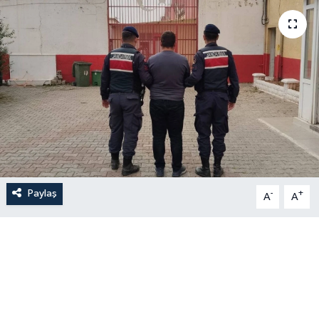
Paylaş
-
+
A
A