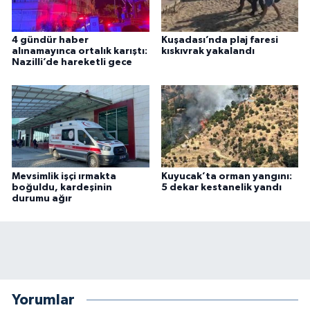
4 gündür haber
Kuşadası’nda plaj faresi
alınamayınca ortalık karıştı:
kıskıvrak yakalandı
Nazilli’de hareketli gece
Mevsimlik işçi ırmakta
Kuyucak’ta orman yangını:
boğuldu, kardeşinin
5 dekar kestanelik yandı
durumu ağır
Yorumlar