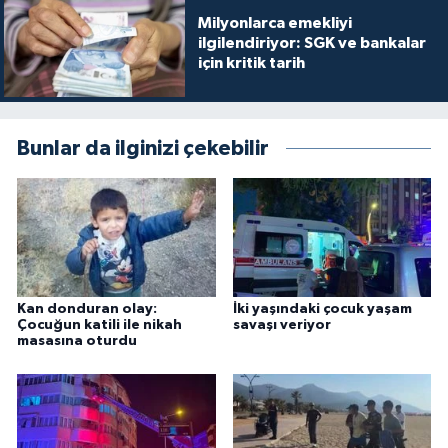
Milyonlarca emekliyi
ilgilendiriyor: SGK ve bankalar
için kritik tarih
Bunlar da ilginizi çekebilir
Kan donduran olay:
İki yaşındaki çocuk yaşam
Çocuğun katili ile nikah
savaşı veriyor
masasına oturdu