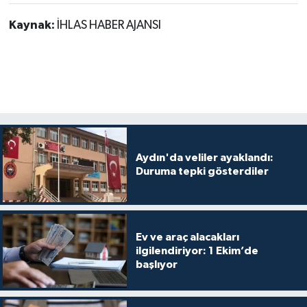
Kaynak:
İHLAS HABER AJANSI
Aydın'da veliler ayaklandı:
Duruma tepki gösterdiler
Ev ve araç alacakları
ilgilendiriyor: 1 Ekim’de
başlıyor