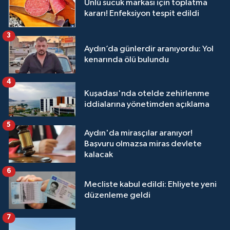
Ünlü sucuk markası için toplatma
kararı! Enfeksiyon tespit edildi
3
Aydın’da günlerdir aranıyordu: Yol
kenarında ölü bulundu
4
Kuşadası'nda otelde zehirlenme
iddialarına yönetimden açıklama
5
Aydın'da mirasçılar aranıyor!
Başvuru olmazsa miras devlete
kalacak
6
Mecliste kabul edildi: Ehliyete yeni
düzenleme geldi
7