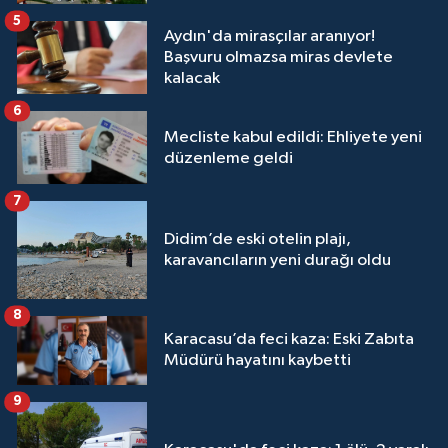
5
Aydın'da mirasçılar aranıyor!
Başvuru olmazsa miras devlete
kalacak
6
Mecliste kabul edildi: Ehliyete yeni
düzenleme geldi
7
Didim’de eski otelin plajı,
karavancıların yeni durağı oldu
8
Karacasu’da feci kaza: Eski Zabıta
Müdürü hayatını kaybetti
9