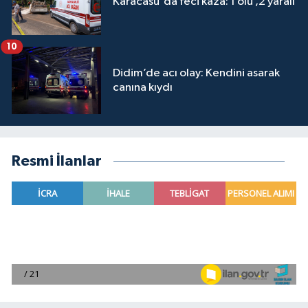
Karacasu'da feci kaza: 1 ölü ,2 yaralı
10
Didim’de acı olay: Kendini asarak
canına kıydı
Resmi İlanlar