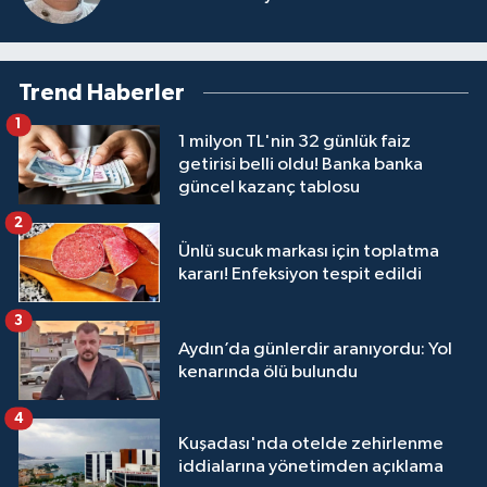
Trend Haberler
1
1 milyon TL'nin 32 günlük faiz
getirisi belli oldu! Banka banka
güncel kazanç tablosu
2
Ünlü sucuk markası için toplatma
kararı! Enfeksiyon tespit edildi
3
Aydın’da günlerdir aranıyordu: Yol
kenarında ölü bulundu
4
Kuşadası'nda otelde zehirlenme
iddialarına yönetimden açıklama