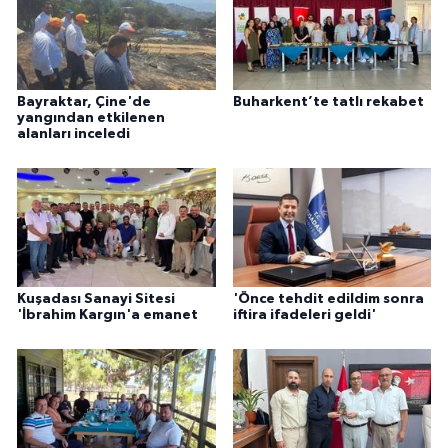
Bayraktar, Çine'de
Buharkent’te tatlı rekabet
yangından etkilenen
alanları inceledi
Kuşadası Sanayi Sitesi
'Önce tehdit edildim sonra
'İbrahim Kargın'a emanet
iftira ifadeleri geldi'