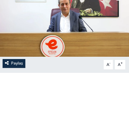
Paylaş
-
+
A
A