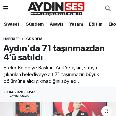
Asayiş
Aydın Nöbetçi Eczaneler
Siyaset
Gündem
Asayiş
Yaşam
Eğitim
Ek
Gündem
Aydın Hava Durumu
HABERLER
GÜNDEM
Siyaset
Aydin Namaz Vakitleri
Aydın'da 71 taşınmazdan
4’ü satıldı
Ekonomi
Aydın Trafik Yoğunluk Haritası
Efeler Belediye Başkanı Anıl Yetişkin, satışa
Yaşam
Süper Lig Puan Durumu ve Fikstür
çıkarılan belediyeye ait 71 taşınmazın büyük
bölümüne alıcı çıkmadığını söyledi.
Eğitim
Tüm Manşetler
20.04.2026 - 13:45
YAYINLANMA
Kültür Sanat
Son Dakika Haberleri
Spor
Haber Arşivi