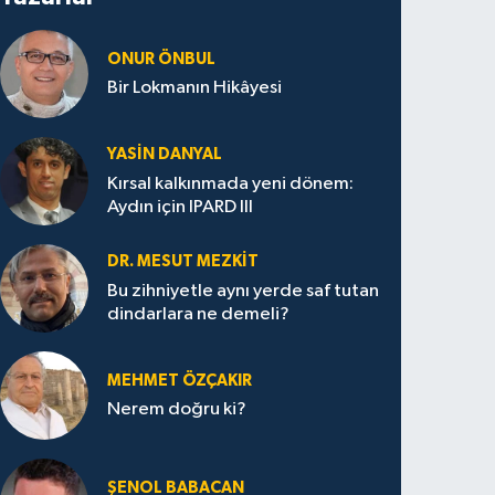
ONUR ÖNBUL
Bir Lokmanın Hikâyesi
YASIN DANYAL
Kırsal kalkınmada yeni dönem:
Aydın için IPARD III
DR. MESUT MEZKIT
Bu zihniyetle aynı yerde saf tutan
dindarlara ne demeli?
MEHMET ÖZÇAKIR
Nerem doğru ki?
ŞENOL BABACAN