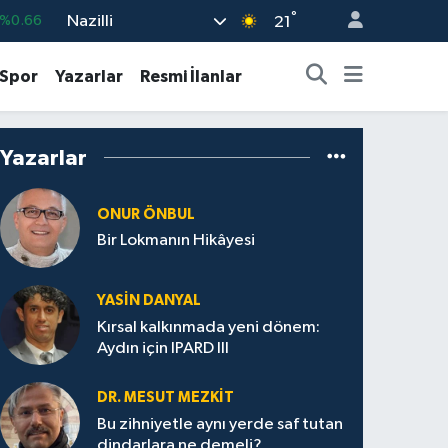
°
Nazilli
%0.66
21
%0.05
Spor
Yazarlar
Resmi İlanlar
%0.18
%0.22
Yazarlar
%0.54
703
%0
ONUR ÖNBUL
Bir Lokmanın Hikâyesi
YASIN DANYAL
Kırsal kalkınmada yeni dönem:
Aydın için IPARD III
DR. MESUT MEZKIT
Bu zihniyetle aynı yerde saf tutan
dindarlara ne demeli?