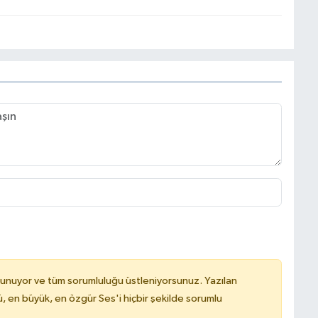
lunuyor ve tüm sorumluluğu üstleniyorsunuz. Yazılan
, en büyük, en özgür Ses'i hiçbir şekilde sorumlu