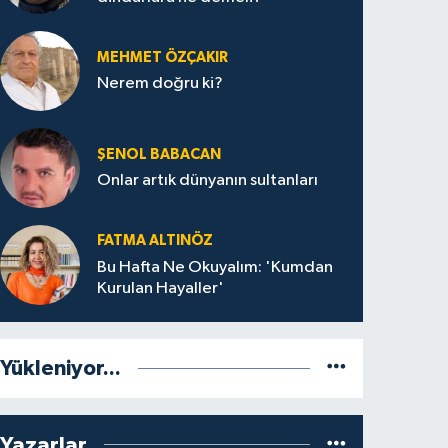
MEHMET ÖZÇAKIR
Nerem doğru ki?
ŞENOL BABACAN
Onlar artık dünyanın sultanları
FATMA ALTINÖZ
Bu Hafta Ne Okuyalım: 'Kumdan
Kurulan Hayaller'
Yükleniyor...
Yazarlar