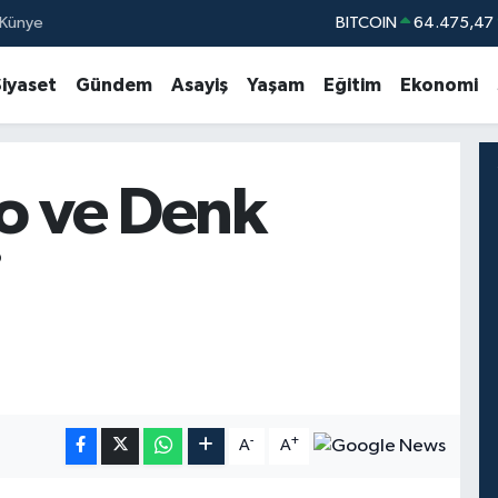
Künye
BITCOIN
64.475,47
DOLAR
47,5971
Siyaset
Gündem
Asayiş
Yaşam
Eğitim
Ekonomi
EURO
55,1336
STERLİN
64,2534
GRAM ALTIN
6527.85
o ve Denk
BİST100
13.
i
-
+
A
A
M