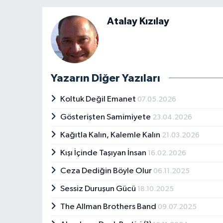
Atalay Kızılay
Yazarın Diğer Yazıları
Koltuk Değil Emanet
07.05.2026
Gösterişten Samimiyete
23.04.2026
Kağıtla Kalın, Kalemle Kalın
21.03.2026
Kışı İçinde Taşıyan İnsan
16.02.2026
Ceza Dediğin Böyle Olur
06.11.2025
Sessiz Duruşun Gücü
18.10.2025
The Allman Brothers Band
09.07.2025