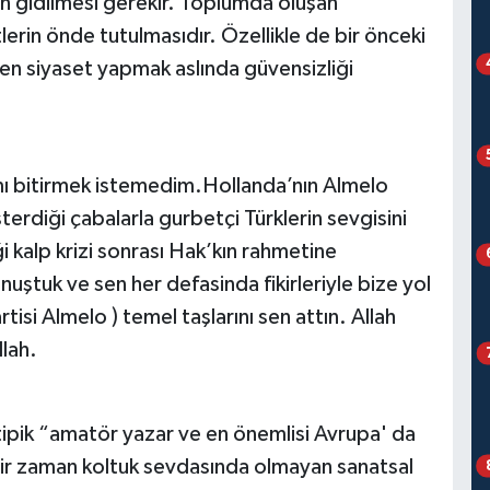
en gidilmesi gerekir. Toplumda oluşan
lerin önde tutulmasıdır. Özellikle de bir önceki
n siyaset yapmak aslında güvensizliği
ı bitirmek istemedim.Hollanda’nın Almelo
terdiği çabalarla gurbetçi Türklerin sevgisini
 kalp krizi sonrası Hak’kın rahmetine
uştuk ve sen her defasinda fikirleriyle bize yol
isi Almelo ) temel taşlarını sen attın. Allah
lah.
tipik “amatör yazar ve en önemlisi Avrupa' da
bir zaman koltuk sevdasında olmayan sanatsal