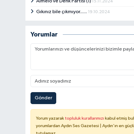
Almelo ve Denk Partisi (1)
15.11.2024
Gıkınız bile çıkmıyor......
19.10.2024
Yorumlar
Gönder
Yorum yazarak
topluluk kurallarımızı
kabul etmiş bu
yorumlardan Aydın Ses Gazetesi | Aydın'ın en güçlü
tutulamaz.