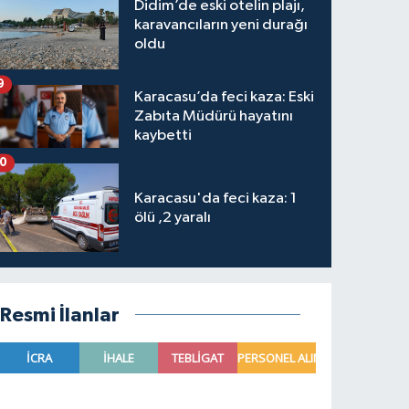
Didim’de eski otelin plajı,
karavancıların yeni durağı
oldu
9
Karacasu’da feci kaza: Eski
Zabıta Müdürü hayatını
kaybetti
10
Karacasu'da feci kaza: 1
ölü ,2 yaralı
Resmi İlanlar