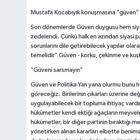
Mustafa Kocabıyık konuşmasına "güven" i
Son dönemlerde Güven duygusu hem siyasi
zedelendi. Çünkü halk en azından siyasi par
sorunlarını dile getirebilecek yapılar olar
temelidir" Güven - korku, çekinme ve k
"Güveni sarsmayın"
Güven ve Politika Yan yana olurmu bunu h
göreceğiz. Birilerinin çıkarları üzerine de
uygulayabilecek bir topluma ihtiyaç vardı
hükümetler kendi ektiği ağaçların meyvel
hükümetler, bir diğer partinin bıraktığı m
yönetirken alınan kararları elbette benimse