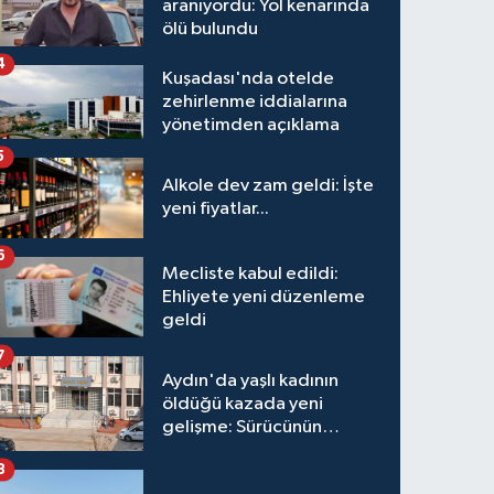
aranıyordu: Yol kenarında
ölü bulundu
4
Kuşadası'nda otelde
zehirlenme iddialarına
yönetimden açıklama
5
Alkole dev zam geldi: İşte
yeni fiyatlar...
6
Mecliste kabul edildi:
Ehliyete yeni düzenleme
geldi
7
Aydın'da yaşlı kadının
öldüğü kazada yeni
gelişme: Sürücünün
hakkında karar verildi
8