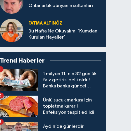
Onlar artık dünyanın sultanları
FATMA ALTINÖZ
Bu Hafta Ne Okuyalım: 'Kumdan
Kurulan Hayaller'
Trend Haberler
1
1 milyon TL'nin 32 günlük
faiz getirisi belli oldu!
Banka banka güncel
kazanç tablosu
2
Ünlü sucuk markası için
toplatma kararı!
Enfeksiyon tespit edildi
3
Aydın’da günlerdir