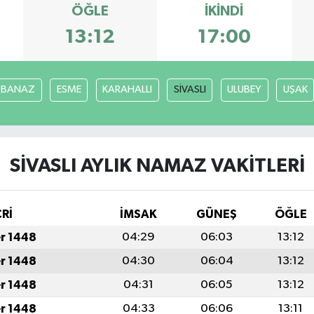
ÖĞLE
İKINDI
13:12
17:00
BANAZ
ESME
KARAHALLI
SİVASLI
ULUBEY
UŞAK
SİVASLI AYLIK NAMAZ VAKITLERI
CRİ
İMSAK
GÜNEŞ
ÖĞLE
er 1448
04:29
06:03
13:12
er 1448
04:30
06:04
13:12
er 1448
04:31
06:05
13:12
er 1448
04:33
06:06
13:11