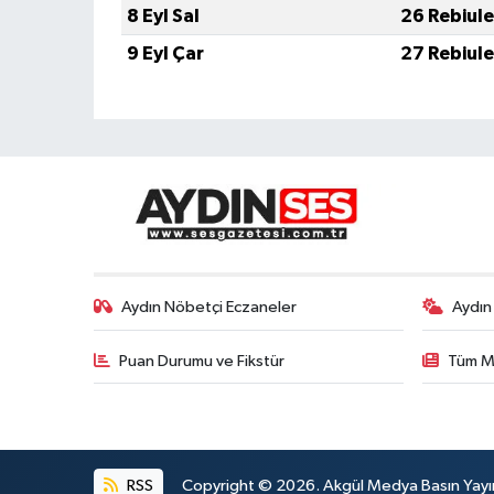
8 Eyl Sal
26 Rebiul
9 Eyl Çar
27 Rebiul
Aydın Nöbetçi Eczaneler
Aydın
Puan Durumu ve Fikstür
Tüm M
RSS
Copyright © 2026. Akgül Medya Basın Yayın M