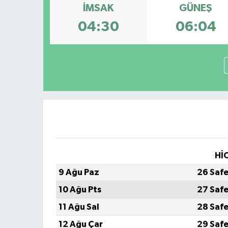
İMSAK
GÜNEŞ
04:30
06:04
Hİ
9 Ağu Paz
26 Saf
10 Ağu Pts
27 Saf
11 Ağu Sal
28 Saf
12 Ağu Çar
29 Saf