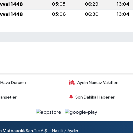
evvel 1448
05:05
06:29
13:04
evvel 1448
05:06
06:30
13:04
 Hava Durumu
Aydin Namaz Vakitleri
anşetler
Son Dakika Haberleri
atbaacılık San.Tic.A.Ş. - Nazilli / Aydın