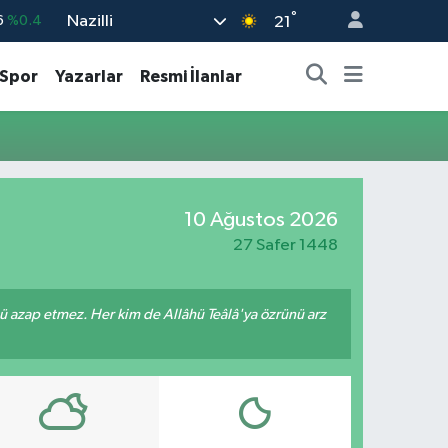
°
Nazilli
6
%0.4
21
%0.01
Spor
Yazarlar
Resmi İlanlar
%-0.06
%-0.02
%0.05
9
%-14
10 Ağustos 2026
27 Safer 1448
ünü azap etmez. Her kim de Allâhü Teâlâ'ya özrünü arz