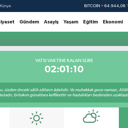
Künye
BITCOIN
64.944,08
DOLAR
47,7436
Siyaset
Gündem
Asayiş
Yaşam
Eğitim
Ekonomi
EURO
55,2510
STERLİN
64,4811
GRAM ALTIN
6660.55
BİST100
13.77
YATSI VAKTINE KALAN SÜRE
02:01:10
sizden önceki sâlih zâtların âdetidir. Ve muhakkak gece namazı, Allâ
ıtadır, birtakım günahlara keffârettir ve hastalıkları bedenden uzaklaştırı