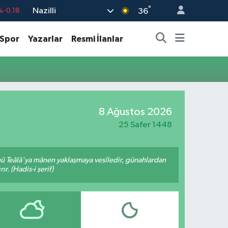
°
Nazilli
%-0.18
36
%0.18
Spor
Yazarlar
Resmi İlanlar
%0.32
%0.38
%0.03
9
%-14
8 Ağustos 2026
25 Safer 1448
hü Teâlâ'ya mânen yaklaşmaya vesîledir, günahlardan
r. (Hadis-i şerif)