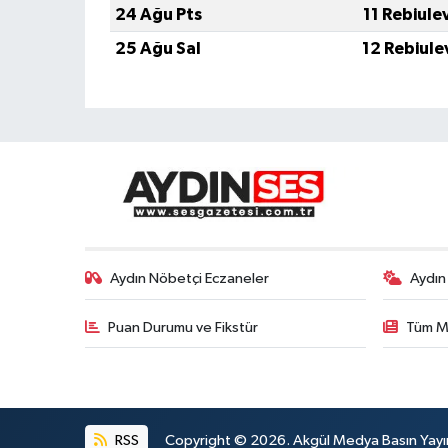
24 Ağu Pts
11 Rebiule
25 Ağu Sal
12 Rebiule
Aydın Nöbetçi Eczaneler
Aydın
Puan Durumu ve Fikstür
Tüm M
RSS
Copyright © 2026. Akgül Medya Basın Yayın M