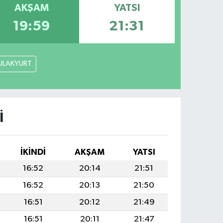
AKŞAM
YATSI
19:59
21:31
ULAKYURT
I
İKINDI
AKŞAM
YATSI
16:52
20:14
21:51
16:52
20:13
21:50
16:51
20:12
21:49
16:51
20:11
21:47