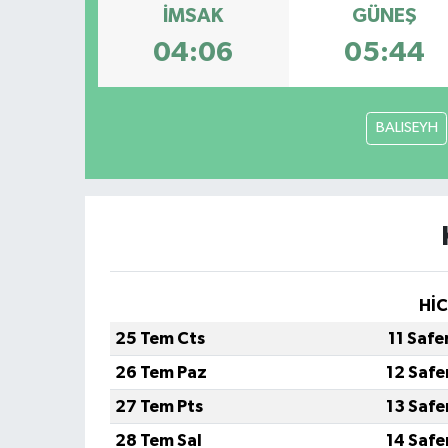
İMSAK
GÜNEŞ
04:06
05:44
BALISEYH
HİC
25 Tem Cts
11 Safe
26 Tem Paz
12 Safe
27 Tem Pts
13 Safe
28 Tem Sal
14 Safe