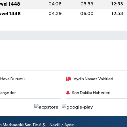
vvel 1448
04:28
05:59
12:53
vvel 1448
04:29
06:00
12:53
 Hava Durumu
Aydin Namaz Vakitleri
anşetler
Son Dakika Haberleri
atbaacılık San.Tic.A.Ş. - Nazilli / Aydın