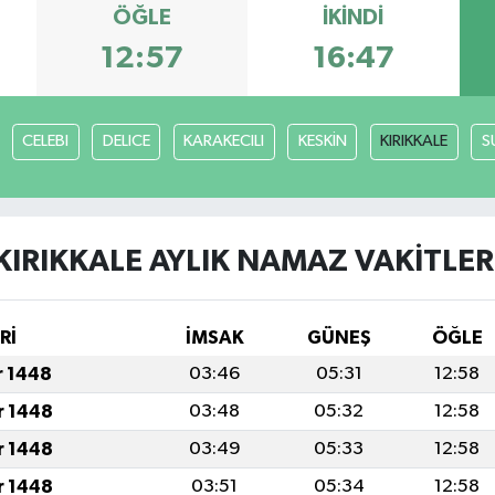
ÖĞLE
İKINDI
12:57
16:47
CELEBI
DELICE
KARAKECILI
KESKİN
KIRIKKALE
S
KIRIKKALE AYLIK NAMAZ VAKITLER
Rİ
İMSAK
GÜNEŞ
ÖĞLE
r 1448
03:46
05:31
12:58
r 1448
03:48
05:32
12:58
r 1448
03:49
05:33
12:58
r 1448
03:51
05:34
12:58