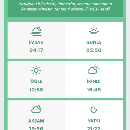
olduğunu bilselerdi, ümmetim, senenin tamamının
Ramazan olmasını temenni ederdi. (Hadis-i şerif)
İMSAK
GÜNEŞ
04:17
05:50
ÖĞLE
İKINDI
12:58
16:45
AKŞAM
YATSI
19:56
21:22