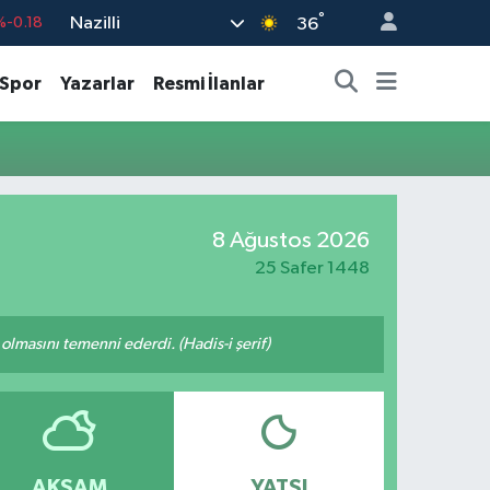
°
Nazilli
%-0.18
36
%0.18
Spor
Yazarlar
Resmi İlanlar
%0.32
%0.38
%0.03
9
%-14
8 Ağustos 2026
25 Safer 1448
lmasını temenni ederdi. (Hadis-i şerif)
AKŞAM
YATSI