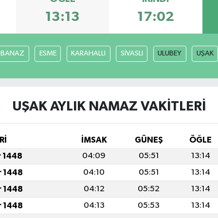
13:13
17:02
BANAZ
ESME
KARAHALLI
SİVASLI
ULUBEY
UŞAK
UŞAK AYLIK NAMAZ VAKITLERI
Rİ
İMSAK
GÜNEŞ
ÖĞLE
r 1448
04:09
05:51
13:14
r 1448
04:10
05:51
13:14
r 1448
04:12
05:52
13:14
r 1448
04:13
05:53
13:14