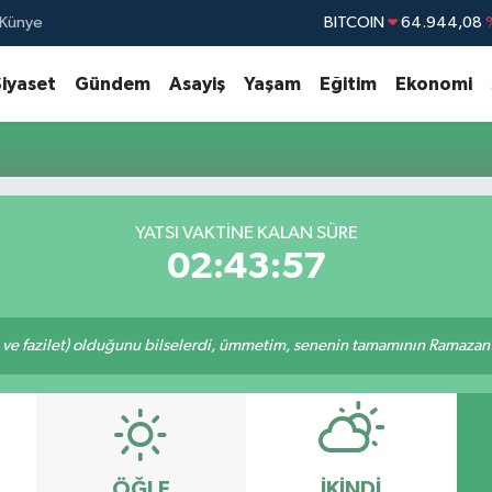
Künye
BITCOIN
64.944,08
DOLAR
47,7436
Siyaset
Gündem
Asayiş
Yaşam
Eğitim
Ekonomi
EURO
55,2510
STERLİN
64,4811
GRAM ALTIN
6660.55
BİST100
13.77
YATSI VAKTINE KALAN SÜRE
02:43:56
 ve fazilet) olduğunu bilselerdi, ümmetim, senenin tamamının Ramazan o
ÖĞLE
İKINDI