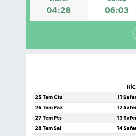
04:28
06:03
HİC
25 Tem Cts
11 Safe
26 Tem Paz
12 Safe
27 Tem Pts
13 Safe
28 Tem Sal
14 Safe