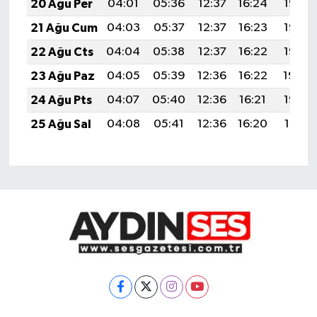
20 Ağu Per
04:01
05:36
12:37
16:24
19:28
21 Ağu Cum
04:03
05:37
12:37
16:23
19:27
22 Ağu Cts
04:04
05:38
12:37
16:22
19:25
23 Ağu Paz
04:05
05:39
12:36
16:22
19:24
24 Ağu Pts
04:07
05:40
12:36
16:21
19:22
25 Ağu Sal
04:08
05:41
12:36
16:20
19:21