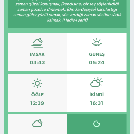
zaman güzel konuşmak, (kendisine) bir şey söylenildiği
zaman güzelce dinlemek, (din kardeşiyle) karşılaştığı
zaman güler yüzlü olmak, söz verdiği zaman sözüne sâdık
kalmak. (Hadis-i şerif)
İMSAK
GÜNEŞ
03:43
05:24
ÖĞLE
İKINDI
12:39
16:31