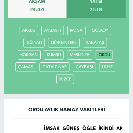
AKŞAM
YATSI
19:44
21:18
AKKUŞ
AYBASTI
FATSA
GÖLKÖY
GÜLYALI
GÜRGENTEPE
KABATAŞ
KORGAN
KUMRU
MESUDİYE
ORDU
ÇAMAŞ
ÇATALPINAR
ÇAYBAŞI
ÜNYE
İKİZCE
ORDU AYLIK NAMAZ VAKITLERI
İMSAK
GÜNEŞ
ÖĞLE
İKINDI
AKŞA