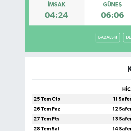
İMSAK
GÜNEŞ
04:24
06:06
BABAESKİ
DE
HİC
25 Tem Cts
11 Safe
26 Tem Paz
12 Safe
27 Tem Pts
13 Safe
28 Tem Sal
14 Safe