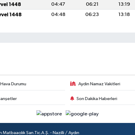
vvel 1448
04:47
06:21
13:19
vvel 1448
04:48
06:23
13:18
 Hava Durumu
Aydin Namaz Vakitleri
anşetler
Son Dakika Haberleri
atbaacılık San.Tic.A.Ş. - Nazilli / Aydın