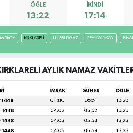
ÖĞLE
İKINDI
13:22
17:14
MIRKOY
KIRKLARELİ
LULEBURGAZ
PEHLIVANKOY
PINA
KIRKLARELİ AYLIK NAMAZ VAKITLER
Rİ
İMSAK
GÜNEŞ
ÖĞLE
r 1448
04:00
05:51
13:23
r 1448
04:02
05:52
13:23
r 1448
04:03
05:53
13:23
r 1448
04:05
05:54
13:23