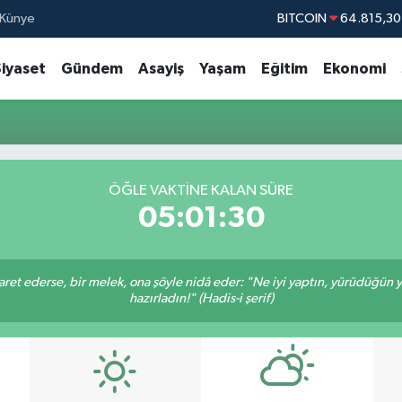
Künye
BITCOIN
64.815,30
DOLAR
47,7436
Siyaset
Gündem
Asayiş
Yaşam
Eğitim
Ekonomi
EURO
55,2510
STERLİN
64,4811
GRAM ALTIN
6660.
BİST100
13.77
ÖĞLE VAKTINE KALAN SÜRE
05:01:30
yaret ederse, bir melek, ona şöyle nidâ eder: "Ne iyi yaptın, yürüdüğün 
hazırladın!" (Hadis-i şerif)