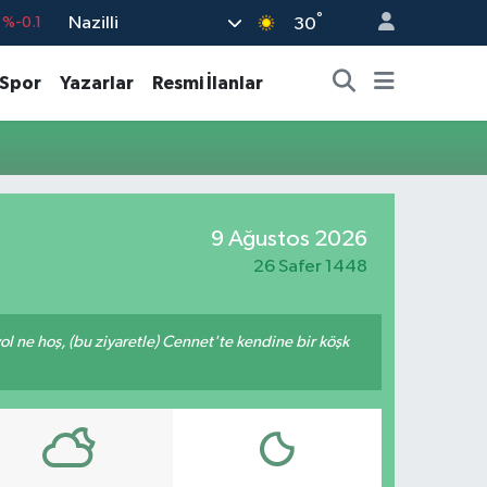
°
Nazilli
%-0.1
30
%0.18
Spor
Yazarlar
Resmi İlanlar
%0.32
%0.38
55
%0
9
%-14
9 Ağustos 2026
26 Safer 1448
yol ne hoş, (bu ziyaretle) Cennet'te kendine bir köşk