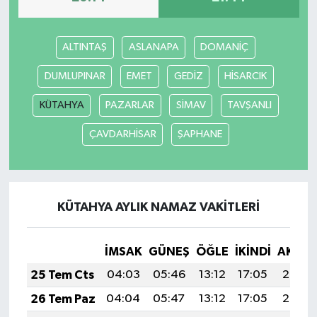
ALTINTAŞ
ASLANAPA
DOMANİÇ
DUMLUPINAR
EMET
GEDİZ
HİSARCIK
KÜTAHYA
PAZARLAR
SİMAV
TAVŞANLI
ÇAVDARHİSAR
ŞAPHANE
KÜTAHYA AYLIK NAMAZ VAKITLERI
İMSAK
GÜNEŞ
ÖĞLE
İKINDI
AKŞA
25 Tem Cts
04:03
05:46
13:12
17:05
20:27
26 Tem Paz
04:04
05:47
13:12
17:05
20:26