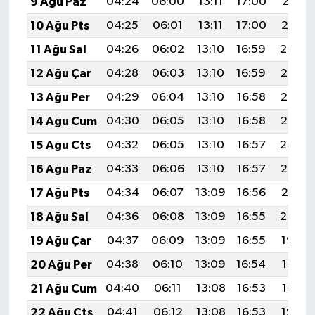
9 Ağu Paz
04:24
06:00
13:11
17:00
20:12
10 Ağu Pts
04:25
06:01
13:11
17:00
20:10
11 Ağu Sal
04:26
06:02
13:10
16:59
20:09
12 Ağu Çar
04:28
06:03
13:10
16:59
20:08
13 Ağu Per
04:29
06:04
13:10
16:58
20:07
14 Ağu Cum
04:30
06:05
13:10
16:58
20:05
15 Ağu Cts
04:32
06:05
13:10
16:57
20:04
16 Ağu Paz
04:33
06:06
13:10
16:57
20:03
17 Ağu Pts
04:34
06:07
13:09
16:56
20:01
18 Ağu Sal
04:36
06:08
13:09
16:55
20:00
19 Ağu Çar
04:37
06:09
13:09
16:55
19:59
20 Ağu Per
04:38
06:10
13:09
16:54
19:57
21 Ağu Cum
04:40
06:11
13:08
16:53
19:56
22 Ağu Cts
04:41
06:12
13:08
16:53
19:54