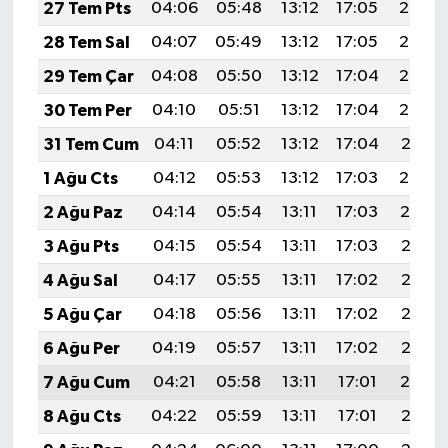
27 Tem Pts
04:06
05:48
13:12
17:05
20:25
28 Tem Sal
04:07
05:49
13:12
17:05
20:24
29 Tem Çar
04:08
05:50
13:12
17:04
20:23
30 Tem Per
04:10
05:51
13:12
17:04
20:22
31 Tem Cum
04:11
05:52
13:12
17:04
20:21
1 Ağu Cts
04:12
05:53
13:12
17:03
20:20
2 Ağu Paz
04:14
05:54
13:11
17:03
20:19
3 Ağu Pts
04:15
05:54
13:11
17:03
20:18
4 Ağu Sal
04:17
05:55
13:11
17:02
20:17
5 Ağu Çar
04:18
05:56
13:11
17:02
20:16
6 Ağu Per
04:19
05:57
13:11
17:02
20:15
7 Ağu Cum
04:21
05:58
13:11
17:01
20:14
8 Ağu Cts
04:22
05:59
13:11
17:01
20:13