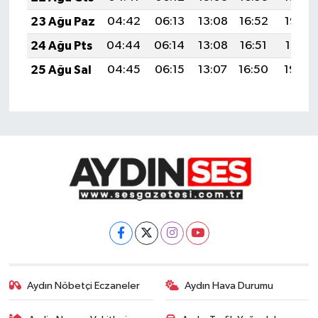
23 Ağu Paz
04:42
06:13
13:08
16:52
19:53
24 Ağu Pts
04:44
06:14
13:08
16:51
19:51
25 Ağu Sal
04:45
06:15
13:07
16:50
19:50
Aydın Nöbetçi Eczaneler
Aydın Hava Durumu