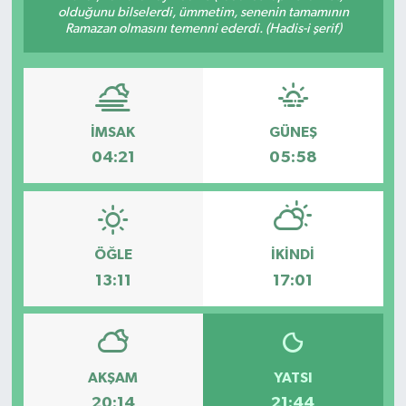
olduğunu bilselerdi, ümmetim, senenin tamamının
Ramazan olmasını temenni ederdi. (Hadis-i şerif)
İMSAK
GÜNEŞ
04:21
05:58
ÖĞLE
İKINDI
13:11
17:01
AKŞAM
YATSI
20:14
21:44