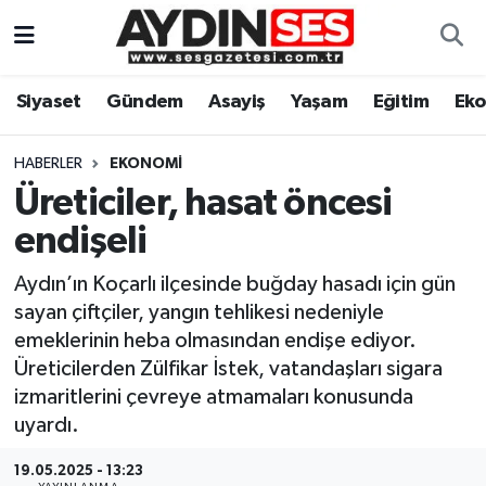
Asayiş
Aydın Nöbetçi Eczaneler
Siyaset
Gündem
Asayiş
Yaşam
Eğitim
Ek
Gündem
Aydın Hava Durumu
HABERLER
EKONOMI
Siyaset
Aydin Namaz Vakitleri
Üreticiler, hasat öncesi
endişeli
Ekonomi
Aydın Trafik Yoğunluk Haritası
Aydın’ın Koçarlı ilçesinde buğday hasadı için gün
Yaşam
Süper Lig Puan Durumu ve Fikstür
sayan çiftçiler, yangın tehlikesi nedeniyle
emeklerinin heba olmasından endişe ediyor.
Eğitim
Tüm Manşetler
Üreticilerden Zülfikar İstek, vatandaşları sigara
izmaritlerini çevreye atmamaları konusunda
Kültür Sanat
Son Dakika Haberleri
uyardı.
Spor
Haber Arşivi
19.05.2025 - 13:23