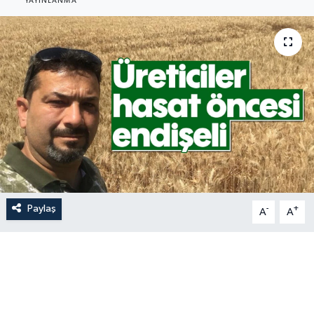
YAYINLANMA
Paylaş
-
+
A
A