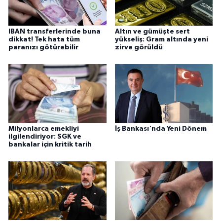
IBAN transferlerinde buna
Altın ve gümüşte sert
dikkat! Tek hata tüm
yükseliş: Gram altında yeni
paranızı götürebilir
zirve görüldü
Milyonlarca emekliyi
İş Bankası'nda Yeni Dönem
ilgilendiriyor: SGK ve
bankalar için kritik tarih