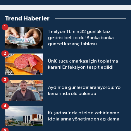
Trend Haberler
1
1 milyon TL'nin 32 günlük faiz
getirisi belli oldu! Banka banka
güncel kazanç tablosu
2
Ünlü sucuk markası için toplatma
kararı! Enfeksiyon tespit edildi
3
Aydın’da günlerdir aranıyordu: Yol
kenarında ölü bulundu
4
Kuşadası'nda otelde zehirlenme
iddialarına yönetimden açıklama
5