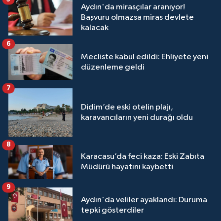
Aydın'da mirasçılar aranıyor!
Başvuru olmazsa miras devlete
kalacak
6
Mecliste kabul edildi: Ehliyete yeni
düzenleme geldi
7
Didim’de eski otelin plajı,
karavancıların yeni durağı oldu
8
Karacasu’da feci kaza: Eski Zabıta
Müdürü hayatını kaybetti
9
Aydın'da veliler ayaklandı: Duruma
tepki gösterdiler