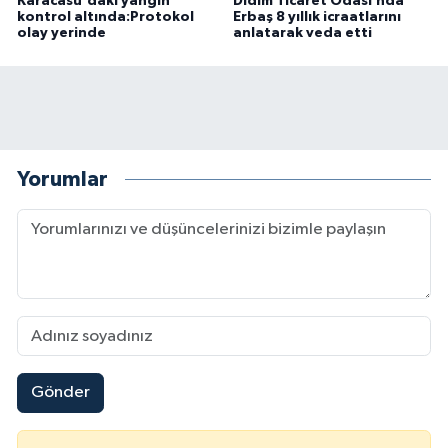
Karacasu'daki yangın
Didim Ticaret Odası’nda
kontrol altında:Protokol
Erbaş 8 yıllık icraatlarını
olay yerinde
anlatarak veda etti
Yorumlar
Gönder