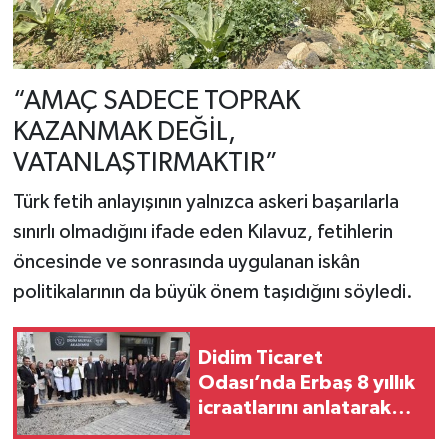
“AMAÇ SADECE TOPRAK
KAZANMAK DEĞİL,
VATANLAŞTIRMAKTIR”
Türk fetih anlayışının yalnızca askeri başarılarla
sınırlı olmadığını ifade eden Kılavuz, fetihlerin
öncesinde ve sonrasında uygulanan iskân
politikalarının da büyük önem taşıdığını söyledi.
Didim Ticaret
Odası’nda Erbaş 8 yıllık
icraatlarını anlatarak
veda etti