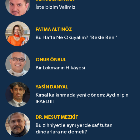
İşte bizim Valimiz
FATMA ALTINÖZ
Bu Hafta Ne Okuyalım? 'Bekle Beni'
ONUR ÖNBUL
Bir Lokmanın Hikâyesi
YASIN DANYAL
Kırsal kalkınmada yeni dönem: Aydın için
IPARD III
DR. MESUT MEZKIT
Bu zihniyetle aynı yerde saf tutan
dindarlara ne demeli?