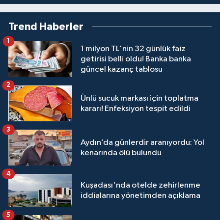
Trend Haberler
1
1 milyon TL'nin 32 günlük faiz
getirisi belli oldu! Banka banka
güncel kazanç tablosu
2
Ünlü sucuk markası için toplatma
kararı! Enfeksiyon tespit edildi
3
Aydın’da günlerdir aranıyordu: Yol
kenarında ölü bulundu
4
Kuşadası'nda otelde zehirlenme
iddialarına yönetimden açıklama
5