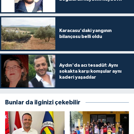
Karacasu'daki yangının
bilançosu belli oldu
Aydın'da acı tesadüf: Aynı
sokakta karşı komşular aynı
kaderi yaşadılar
Bunlar da ilginizi çekebilir