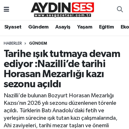
Asayiş
Aydın Nöbetçi Eczaneler
Siyaset
Gündem
Asayiş
Yaşam
Eğitim
Ek
Gündem
Aydın Hava Durumu
HABERLER
GÜNDEM
Siyaset
Aydin Namaz Vakitleri
Tarihe ışık tutmaya devam
ediyor :Nazilli’de tarihi
Ekonomi
Aydın Trafik Yoğunluk Haritası
Horasan Mezarlığı kazı
Yaşam
Süper Lig Puan Durumu ve Fikstür
sezonu açıldı
Nazilli’de bulunan Bozyurt Horasan Mezarlığı
Eğitim
Tüm Manşetler
Kazısı’nın 2026 yılı sezonu düzenlenen törenle
Kültür Sanat
Son Dakika Haberleri
açıldı. Türklerin Batı Anadolu’daki fetih ve
yerleşim sürecine ışık tutan kazı çalışmalarında,
Spor
Haber Arşivi
Ahi zaviyeleri, tarihi mezar taşları ve önemli