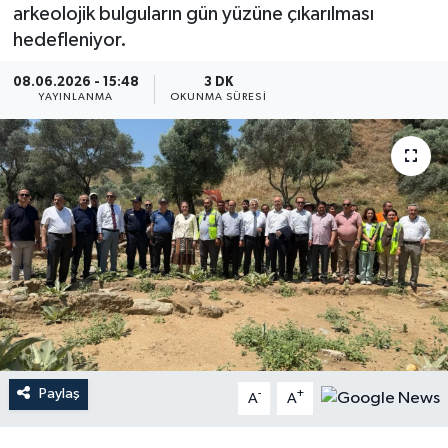
arkeolojik bulguların gün yüzüne çıkarılması
hedefleniyor.
08.06.2026 - 15:48
3 DK
YAYINLANMA
OKUNMA SÜRESI
Paylaş
-
+
A
A