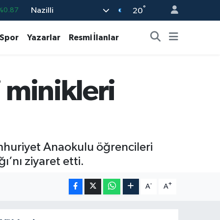
°
Nazilli
%0.87
20
%0.18
Spor
Yazarlar
Resmi İlanlar
%0.32
%0.38
 minikleri
%2.59
9
%-14
mhuriyet Anaokulu öğrencileri
’nı ziyaret etti.
-
+
A
A