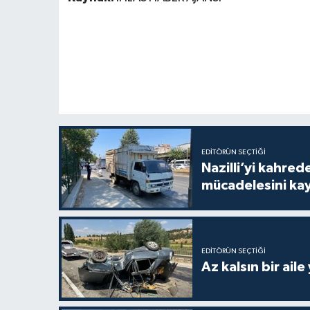
EDITÖRÜN SEÇTIĞI
Nazilli’yi kahre
mücadelesini ka
EDITÖRÜN SEÇTIĞI
Az kalsın bir aile