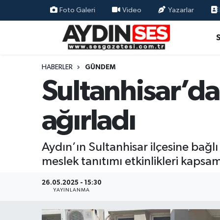
Foto Galeri
Video
Yazarlar
Asayiş
Aydın Nöbetçi Eczaneler
Gündem
Aydın Hava Durumu
HABERLER
GÜNDEM
Sultanhisar’da
Siyaset
Aydin Namaz Vakitleri
ağırladı
Ekonomi
Aydın Trafik Yoğunluk Haritası
Yaşam
Süper Lig Puan Durumu ve Fikstür
Aydın’ın Sultanhisar ilçesine bağ
meslek tanıtımı etkinlikleri kapsa
Eğitim
Tüm Manşetler
26.05.2025 - 15:30
Kültür Sanat
Son Dakika Haberleri
YAYINLANMA
Spor
Haber Arşivi