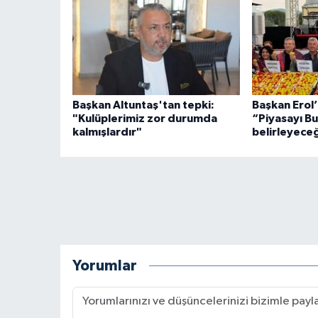
Başkan Altuntaş'tan tepki:
Başkan Erol’
"Kulüplerimiz zor durumda
“Piyasayı Bu
kalmışlardır"
belirleyece
Yorumlar