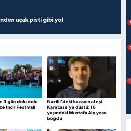
inden uçak pisti gibi yol
e 3 gün dolu dolu
Nazilli'deki kazanın ateşi
e İncir Festivali
Karacasu'ya düştü: 16
yaşındaki Mustafa Alp yasa
boğdu