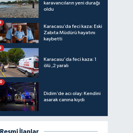
karavancıların yeni durağı
oldu
8
Karacasu’da feci kaza: Eski
Zabıta Müdürü hayatını
kaybetti
9
Karacasu'da feci kaza: 1
ölü ,2 yaralı
10
Didim’de acı olay: Kendini
asarak canına kıydı
Resmi İlanlar