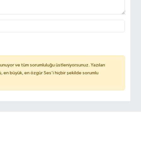
lunuyor ve tüm sorumluluğu üstleniyorsunuz. Yazılan
, en büyük, en özgür Ses'i hiçbir şekilde sorumlu