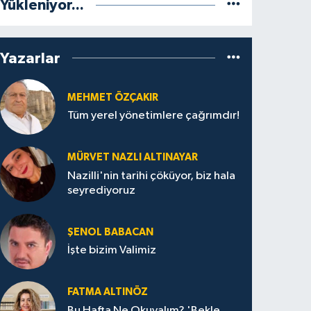
Yükleniyor...
Yazarlar
MEHMET ÖZÇAKIR
Tüm yerel yönetimlere çağrımdır!
MÜRVET NAZLI ALTINAYAR
Nazilli'nin tarihi çöküyor, biz hala
seyrediyoruz
ŞENOL BABACAN
İşte bizim Valimiz
FATMA ALTINÖZ
Bu Hafta Ne Okuyalım? 'Bekle