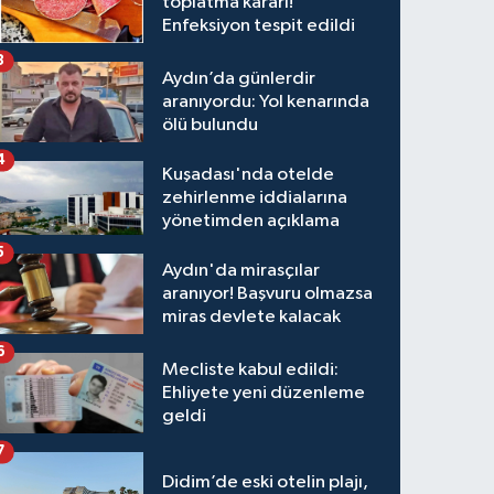
toplatma kararı!
Enfeksiyon tespit edildi
3
Aydın’da günlerdir
aranıyordu: Yol kenarında
ölü bulundu
4
Kuşadası'nda otelde
zehirlenme iddialarına
yönetimden açıklama
5
Aydın'da mirasçılar
aranıyor! Başvuru olmazsa
miras devlete kalacak
6
Mecliste kabul edildi:
Ehliyete yeni düzenleme
geldi
7
Didim’de eski otelin plajı,