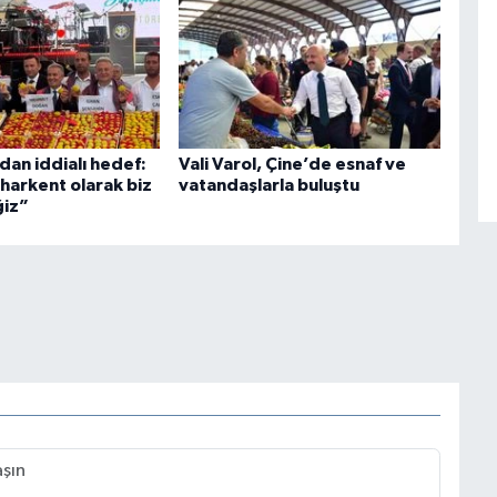
dan iddialı hedef:
Vali Varol, Çine’de esnaf ve
harkent olarak biz
vatandaşlarla buluştu
ğiz”