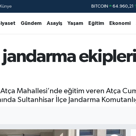
Künye
BITCOIN
64.960,21
DOLAR
47,7436
Siyaset
Gündem
Asayiş
Yaşam
Eğitim
Ekonomi
EURO
55,2510
STERLİN
64,4811
 jandarma ekipleri
GRAM ALTIN
6648.99
BİST100
13.77
lı Atça Mahallesi’nde eğitim veren Atça Cu
mında Sultanhisar İlçe Jandarma Komutanlığı