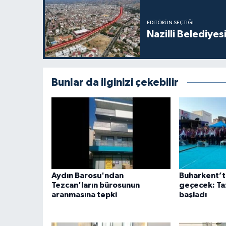
EDITÖRÜN SEÇTIĞI
Nazilli Belediyes
Bunlar da ilginizi çekebilir
Aydın Barosu'ndan
Buharkent’t
Tezcan'ların bürosunun
geçecek: Taz
aranmasına tepki
başladı