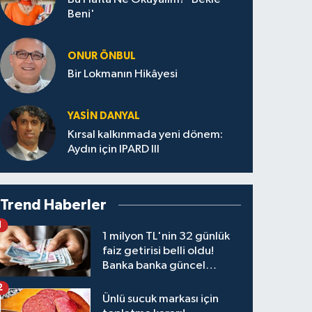
Beni'
ONUR ÖNBUL
Bir Lokmanın Hikâyesi
YASIN DANYAL
Kırsal kalkınmada yeni dönem:
Aydın için IPARD III
Trend Haberler
1
1 milyon TL'nin 32 günlük
faiz getirisi belli oldu!
Banka banka güncel
kazanç tablosu
2
Ünlü sucuk markası için