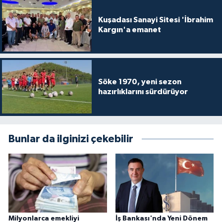
Kuşadası Sanayi Sitesi 'İbrahim
Kargın'a emanet
Söke 1970, yeni sezon
hazırlıklarını sürdürüyor
Bunlar da ilginizi çekebilir
Milyonlarca emekliyi
İş Bankası'nda Yeni Dönem