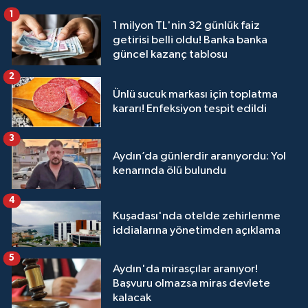
1
1 milyon TL'nin 32 günlük faiz
getirisi belli oldu! Banka banka
güncel kazanç tablosu
2
Ünlü sucuk markası için toplatma
kararı! Enfeksiyon tespit edildi
3
Aydın’da günlerdir aranıyordu: Yol
kenarında ölü bulundu
4
Kuşadası'nda otelde zehirlenme
iddialarına yönetimden açıklama
5
Aydın'da mirasçılar aranıyor!
Başvuru olmazsa miras devlete
kalacak