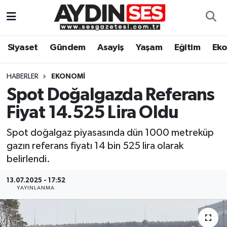
Asayiş
Aydın Nöbetçi Eczaneler
Siyaset
Gündem
Asayiş
Yaşam
Eğitim
Ek
Gündem
Aydın Hava Durumu
HABERLER
EKONOMI
Siyaset
Aydin Namaz Vakitleri
Spot Doğalgazda Referans
Fiyat 14.525 Lira Oldu
Ekonomi
Aydın Trafik Yoğunluk Haritası
Spot doğalgaz piyasasında dün 1000 metreküp
Yaşam
Süper Lig Puan Durumu ve Fikstür
gazın referans fiyatı 14 bin 525 lira olarak
belirlendi.
Eğitim
Tüm Manşetler
13.07.2025 - 17:52
YAYINLANMA
Kültür Sanat
Son Dakika Haberleri
Spor
Haber Arşivi