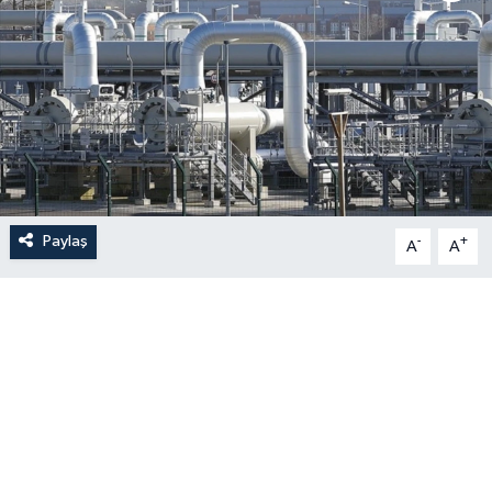
Paylaş
-
+
A
A