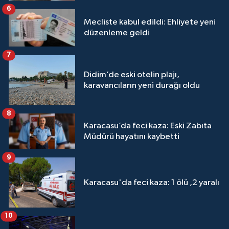
6
Mecliste kabul edildi: Ehliyete yeni
düzenleme geldi
7
Didim’de eski otelin plajı,
karavancıların yeni durağı oldu
8
Karacasu’da feci kaza: Eski Zabıta
Müdürü hayatını kaybetti
9
Karacasu'da feci kaza: 1 ölü ,2 yaralı
10