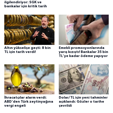
ilgilendiriyor: SGK ve
bankalar için kritik tarih
Altın yükselişe geçti: 8 bin
Emekli promosyonlarında
TL için tarih verdi!
yarış kızıştı! Bankalar 35 bin
TL'ye kadar ödeme yapıyor
İhracatçılar alarm verdi:
Dolar/TL için yeni tahminler
ABD'den Türk zeytinyağına
açıklandı: Gözler o tarihe
vergi engeli
çevrildi