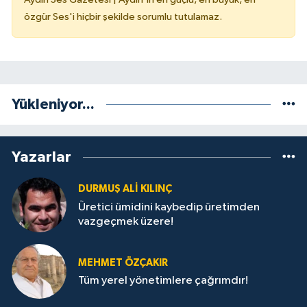
özgür Ses'i hiçbir şekilde sorumlu tutulamaz.
Yükleniyor...
Yazarlar
DURMUŞ ALI KILINÇ
Üretici ümidini kaybedip üretimden
vazgeçmek üzere!
MEHMET ÖZÇAKIR
Tüm yerel yönetimlere çağrımdır!