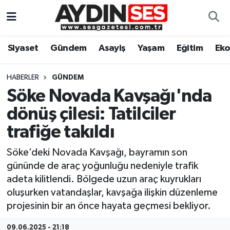
Asayiş
Aydın Nöbetçi Eczaneler
Siyaset
Gündem
Asayiş
Yaşam
Eğitim
Ek
Gündem
Aydın Hava Durumu
HABERLER
GÜNDEM
Siyaset
Aydin Namaz Vakitleri
Söke Novada Kavşağı'nda
dönüş çilesi: Tatilciler
Ekonomi
Aydın Trafik Yoğunluk Haritası
trafiğe takıldı
Yaşam
Süper Lig Puan Durumu ve Fikstür
Söke’deki Novada Kavşağı, bayramın son
gününde de araç yoğunluğu nedeniyle trafik
Eğitim
Tüm Manşetler
adeta kilitlendi. Bölgede uzun araç kuyrukları
oluşurken vatandaşlar, kavşağa ilişkin düzenleme
Kültür Sanat
Son Dakika Haberleri
projesinin bir an önce hayata geçmesi bekliyor.
Spor
Haber Arşivi
09.06.2025 - 21:18