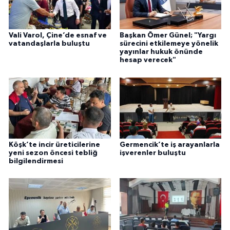
Vali Varol, Çine’de esnaf ve
Başkan Ömer Günel; "Yargı
vatandaşlarla buluştu
sürecini etkilemeye yönelik
yayınlar hukuk önünde
hesap verecek"
Köşk’te incir üreticilerine
Germencik’te iş arayanlarla
yeni sezon öncesi tebliğ
işverenler buluştu
bilgilendirmesi