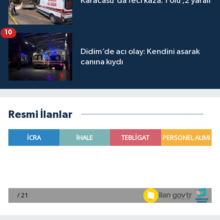
Karacasu'da feci kaza: 1 ölü ,2 yaralı
10
Didim’de acı olay: Kendini asarak
canına kıydı
Resmi İlanlar