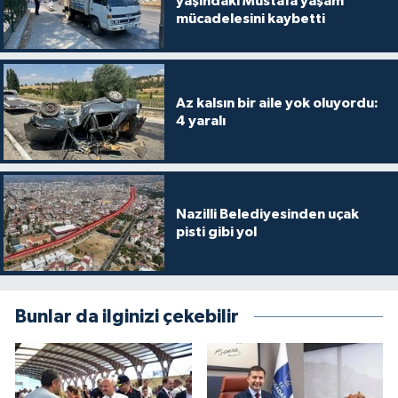
yaşındaki Mustafa yaşam
mücadelesini kaybetti
Az kalsın bir aile yok oluyordu:
4 yaralı
Nazilli Belediyesinden uçak
pisti gibi yol
Bunlar da ilginizi çekebilir