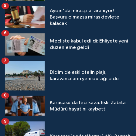
5
Aydın'da mirasçılar aranıyor!
Başvuru olmazsa miras devlete
kalacak
6
Mecliste kabul edildi: Ehliyete yeni
düzenleme geldi
7
Didim’de eski otelin plajı,
karavancıların yeni durağı oldu
8
Karacasu’da feci kaza: Eski Zabıta
Müdürü hayatını kaybetti
9