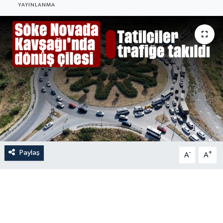
YAYINLANMA
Paylaş
-
+
A
A