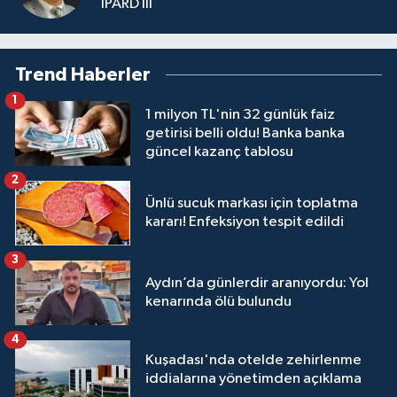
IPARD III
Trend Haberler
1
1 milyon TL'nin 32 günlük faiz
getirisi belli oldu! Banka banka
güncel kazanç tablosu
2
Ünlü sucuk markası için toplatma
kararı! Enfeksiyon tespit edildi
3
Aydın’da günlerdir aranıyordu: Yol
kenarında ölü bulundu
4
Kuşadası'nda otelde zehirlenme
iddialarına yönetimden açıklama