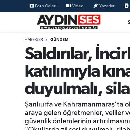
Foto Galeri
Video
Yazarlar
Asayiş
Aydın Nöbetçi Eczaneler
Gündem
Aydın Hava Durumu
HABERLER
GÜNDEM
Saldırılar, İnci
Siyaset
Aydin Namaz Vakitleri
katılımıyla kın
Ekonomi
Aydın Trafik Yoğunluk Haritası
Yaşam
Süper Lig Puan Durumu ve Fikstür
duyulmalı, sila
Eğitim
Tüm Manşetler
Şanlıurfa ve Kahramanmaraş’ta okull
Kültür Sanat
Son Dakika Haberleri
araya gelen öğretmenler, veliler v
güvenlik önlemlerinin artırılmasını
Spor
Haber Arşivi
“Okullarda zil sesi duyulmalı, silah 