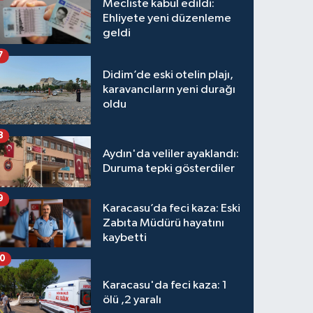
Mecliste kabul edildi:
Ehliyete yeni düzenleme
geldi
7
Didim’de eski otelin plajı,
karavancıların yeni durağı
oldu
8
Aydın'da veliler ayaklandı:
Duruma tepki gösterdiler
9
Karacasu’da feci kaza: Eski
Zabıta Müdürü hayatını
kaybetti
10
Karacasu'da feci kaza: 1
ölü ,2 yaralı