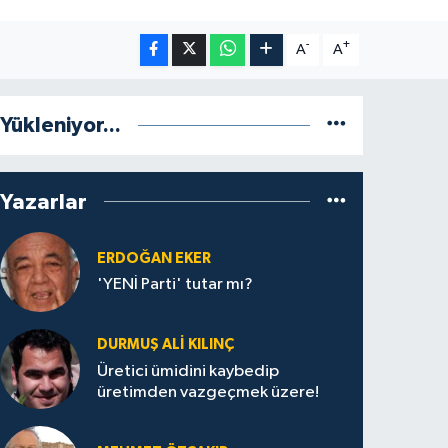
-
+
A
A
Yükleniyor...
Yazarlar
ERDOĞAN EKER
'YENİ Parti' tutar mı?
DURMUŞ ALI KILINÇ
Üretici ümidini kaybedip
üretimden vazgeçmek üzere!