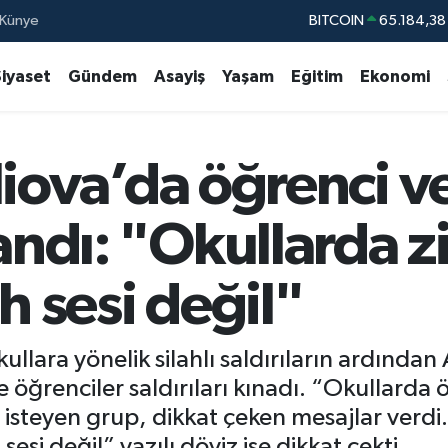
Künye
DOLAR
47,7239
EURO
55,1823
Siyaset
Gündem
Asayiş
Yaşam
Eğitim
Ekonomi
STERLİN
64,4329
GRAM ALTIN
6664.02
rliova’da öğrenci v
BİST100
13.77
BITCOIN
65.184,38
andı: "Okullarda zi
h sesi değil"
ara yönelik silahlı saldırıların ardından Ay
e öğrenciler saldırıları kınadı. “Okullarda
 isteyen grup, dikkat çeken mesajlar verdi.
sesi değil” yazılı döviz ise dikkat çekti.