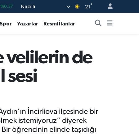
°
Nazilli
%0.01
21
%-0.06
Spor
Yazarlar
Resmi İlanlar
%-0.02
%0.05
e velilerin de
9
%-14
%0.37
l sesi
dın’ın İncirliova ilçesinde bir
 ölmek istemiyoruz” diyerek
 Bir öğrencinin elinde taşıdığı