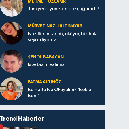
MEHMET ÖZÇAKIR
Tüm yerel yönetimlere çağrımdır!
MÜRVET NAZLI ALTINAYAR
Nazilli'nin tarihi çöküyor, biz hala
seyrediyoruz
ŞENOL BABACAN
İşte bizim Valimiz
FATMA ALTINÖZ
Bu Hafta Ne Okuyalım? 'Bekle
Beni'
Trend Haberler
1