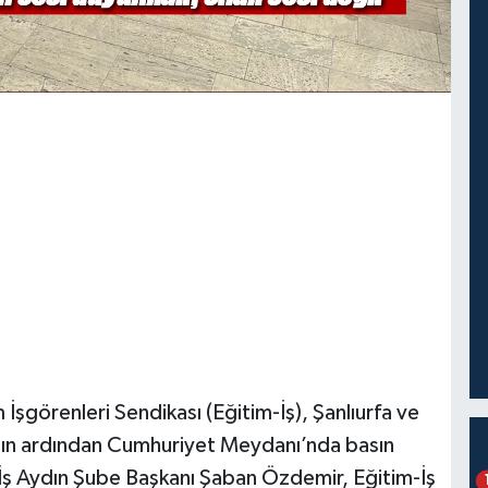
m İşgörenleri Sendikası (Eğitim-İş), Şanlıurfa ve
rının ardından Cumhuriyet Meydanı’nda basın
İş Aydın Şube Başkanı Şaban Özdemir, Eğitim-İş