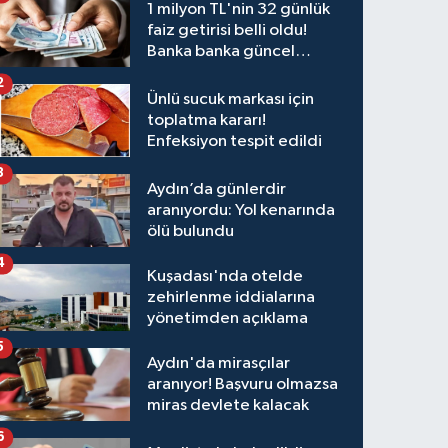
1 milyon TL'nin 32 günlük
faiz getirisi belli oldu!
Banka banka güncel
kazanç tablosu
2
Ünlü sucuk markası için
toplatma kararı!
Enfeksiyon tespit edildi
3
Aydın’da günlerdir
aranıyordu: Yol kenarında
ölü bulundu
4
Kuşadası'nda otelde
zehirlenme iddialarına
yönetimden açıklama
5
Aydın'da mirasçılar
aranıyor! Başvuru olmazsa
miras devlete kalacak
6