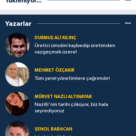
Yükleniyor...
Yazarlar
DURMUŞ ALI KILINÇ
Üretici ümidini kaybedip üretimden
vazgeçmek üzere!
MEHMET ÖZÇAKIR
Tüm yerel yönetimlere çağrımdır!
MÜRVET NAZLI ALTINAYAR
Nazilli'nin tarihi çöküyor, biz hala
seyrediyoruz
ŞENOL BABACAN