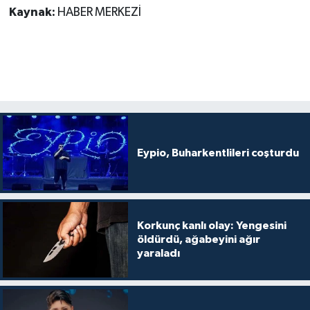
Kaynak:
HABER MERKEZİ
Eypio, Buharkentlileri coşturdu
Korkunç kanlı olay: Yengesini
öldürdü, ağabeyini ağır
yaraladı