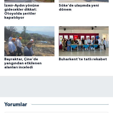
İzmir-Aydın yönüne
Söke’de ulaşımda yeni
gidecekler dikkat:
dönem
Otoyolda şeritler
kapatılıyor
Bayraktar, Çine'de
Buharkent’te tatlı rekabet
yangından etkilenen
alanları inceledi
Yorumlar