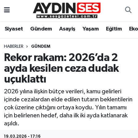
Asayiş
Aydın Nöbetçi Eczaneler
Siyaset
Gündem
Asayiş
Yaşam
Eğitim
Ek
Gündem
Aydın Hava Durumu
HABERLER
GÜNDEM
Siyaset
Aydin Namaz Vakitleri
Rekor rakam: 2026’da 2
ayda kesilen ceza dudak
Ekonomi
Aydın Trafik Yoğunluk Haritası
uçuklattı
Yaşam
Süper Lig Puan Durumu ve Fikstür
2026 yılına ilişkin bütçe verileri, kamu gelirleri
içinde cezalardan elde edilen tutarın beklentilerin
Eğitim
Tüm Manşetler
çok üzerine çıktığını ortaya koydu. Yılın tamamı
için belirlenen hedef, daha ilk iki ayda katlanarak
Kültür Sanat
Son Dakika Haberleri
aşıldı.
Spor
Haber Arşivi
19.03.2026 - 17:16