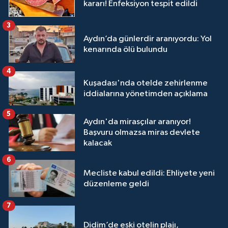
kararı! Enfeksiyon tespit edildi
3
Aydın’da günlerdir aranıyordu: Yol
kenarında ölü bulundu
4
Kuşadası'nda otelde zehirlenme
iddialarına yönetimden açıklama
5
Aydın'da mirasçılar aranıyor!
Başvuru olmazsa miras devlete
kalacak
6
Mecliste kabul edildi: Ehliyete yeni
düzenleme geldi
7
Didim’de eski otelin plajı,