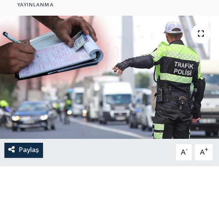
YAYINLANMA
Paylaş
-
+
A
A