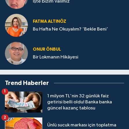
İşte bizim Valimiz
FATMA ALTINÖZ
Bu Hafta Ne Okuyalım? 'Bekle Beni'
ONUR ÖNBUL
Bir Lokmanın Hikâyesi
Trend Haberler
1
1 milyon TL'nin 32 günlük faiz
getirisi belli oldu! Banka banka
güncel kazanç tablosu
2
Ünlü sucuk markası için toplatma