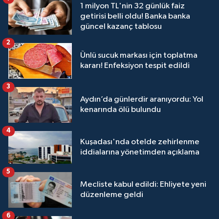
1 milyon TL'nin 32 günlük faiz
getirisi belli oldu! Banka banka
güncel kazanç tablosu
2
Ünlü sucuk markası için toplatma
kararı! Enfeksiyon tespit edildi
3
Aydın’da günlerdir aranıyordu: Yol
kenarında ölü bulundu
4
Kuşadası'nda otelde zehirlenme
iddialarına yönetimden açıklama
5
Mecliste kabul edildi: Ehliyete yeni
düzenleme geldi
6