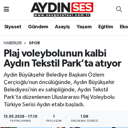
Asayiş
Aydın Nöbetçi Eczaneler
Siyaset
Gündem
Asayiş
Yaşam
Eğitim
Ek
Gündem
Aydın Hava Durumu
HABERLER
SPOR
Siyaset
Aydin Namaz Vakitleri
Plaj voleybolunun kalbi
Aydın Tekstil Park’ta atıyor
Ekonomi
Aydın Trafik Yoğunluk Haritası
Aydın Büyükşehir Belediye Başkanı Özlem
Yaşam
Süper Lig Puan Durumu ve Fikstür
Çerçioğlu’nun öncülüğünde, Aydın Büyükşehir
Belediyesi’nin ev sahipliğinde, Aydın Tekstil
Eğitim
Tüm Manşetler
Park’ta düzenlenen Uluslararası Plaj Voleybolu
Türkiye Serisi Aydın etabı başladı.
Kültür Sanat
Son Dakika Haberleri
15.05.2026 - 17:10
1
1 DK
YAYINLANMA
PAYLAŞIM
OKUNMA SÜRESI
Spor
Haber Arşivi