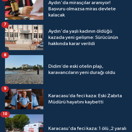
Aydın'da mirasçılar aranıyor!
Başvuru olmazsa miras devlete
kalacak
7
Aydın'da yaşlı kadının öldüğü
kazada yeni gelişme: Sürücünün
hakkında karar verildi
8
Didim’de eski otelin plajı,
karavancıların yeni durağı oldu
9
Karacasu’da feci kaza: Eski Zabıta
Müdürü hayatını kaybetti
10
Karacasu'da feci kaza: 1 ölü ,2 yaralı