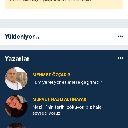
özgür Ses'i hiçbir şekilde sorumlu tutulamaz.
Yükleniyor...
Yazarlar
MEHMET ÖZÇAKIR
Tüm yerel yönetimlere çağrımdır!
MÜRVET NAZLI ALTINAYAR
Nazilli'nin tarihi çöküyor, biz hala
seyrediyoruz