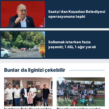
Saatçı’dan Kuşadası Belediyesi
operasyonuna tepki
Sollamak isterken facia
yaşandı; 1 ölü, 1 ağır yaralı
Bunlar da ilginizi çekebilir