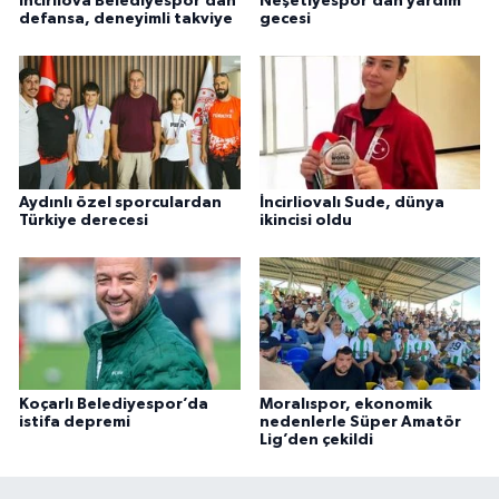
İncirliova Belediyespor’dan
Neşetiyespor’dan yardım
defansa, deneyimli takviye
gecesi
Aydınlı özel sporculardan
İncirliovalı Sude, dünya
Türkiye derecesi
ikincisi oldu
Koçarlı Belediyespor’da
Moralıspor, ekonomik
istifa depremi
nedenlerle Süper Amatör
Lig’den çekildi