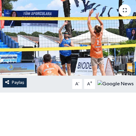
Paylaş
-
+
A
A