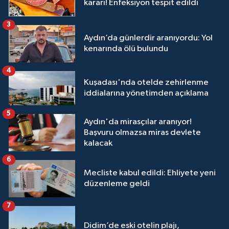
kararı! Enfeksiyon tespit edildi
3
Aydın’da günlerdir aranıyordu: Yol
kenarında ölü bulundu
4
Kuşadası'nda otelde zehirlenme
iddialarına yönetimden açıklama
5
Aydın'da mirasçılar aranıyor!
Başvuru olmazsa miras devlete
kalacak
6
Mecliste kabul edildi: Ehliyete yeni
düzenleme geldi
7
Didim’de eski otelin plajı,