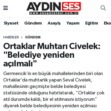
Asayiş
Aydın Nöbetçi Eczaneler
Siyaset
Gündem
Asayiş
Yaşam
Eğitim
Ek
Gündem
Aydın Hava Durumu
HABERLER
GÜNDEM
Siyaset
Aydin Namaz Vakitleri
Ortaklar Muhtarı Civelek:
"Belediye yeniden
Ekonomi
Aydın Trafik Yoğunluk Haritası
açılmalı"
Yaşam
Süper Lig Puan Durumu ve Fikstür
Germencik’in en büyük mahallelerinden biri olan
Ortaklar’da muhtarlık yapan Seval Civelek,
Eğitim
Tüm Manşetler
mahallesinin geçmişte belde belediyesi
statüsünde olduğunu hatırlatarak, “Ortaklar çok
Kültür Sanat
Son Dakika Haberleri
atıl durumda kaldı, bir el atılmasını istiyorum”
diyerek belde belediyesinin yeniden açılması
Spor
Haber Arşivi