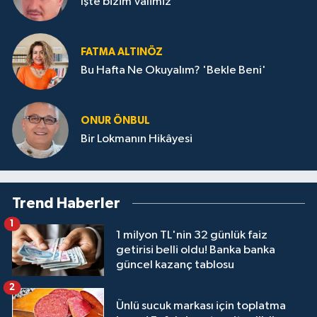
İşte bizim Valimiz
FATMA ALTINÖZ
Bu Hafta Ne Okuyalım? 'Bekle Beni'
ONUR ÖNBUL
Bir Lokmanın Hikâyesi
Trend Haberler
1
1 milyon TL'nin 32 günlük faiz
getirisi belli oldu! Banka banka
güncel kazanç tablosu
2
Ünlü sucuk markası için toplatma