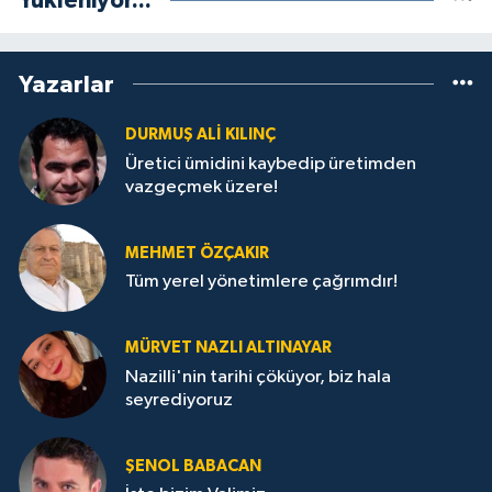
Yükleniyor...
Yazarlar
DURMUŞ ALI KILINÇ
Üretici ümidini kaybedip üretimden
vazgeçmek üzere!
MEHMET ÖZÇAKIR
Tüm yerel yönetimlere çağrımdır!
MÜRVET NAZLI ALTINAYAR
Nazilli'nin tarihi çöküyor, biz hala
seyrediyoruz
ŞENOL BABACAN