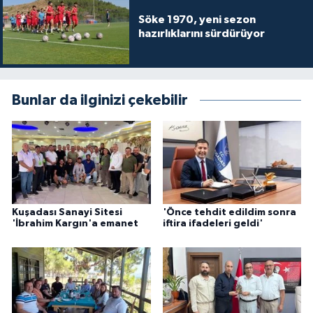
Söke 1970, yeni sezon
hazırlıklarını sürdürüyor
Bunlar da ilginizi çekebilir
Kuşadası Sanayi Sitesi
'Önce tehdit edildim sonra
'İbrahim Kargın'a emanet
iftira ifadeleri geldi'