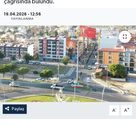
çağrısında bulundu.
19.04.2026 - 12:56
YAYINLANMA
Paylaş
-
+
A
A