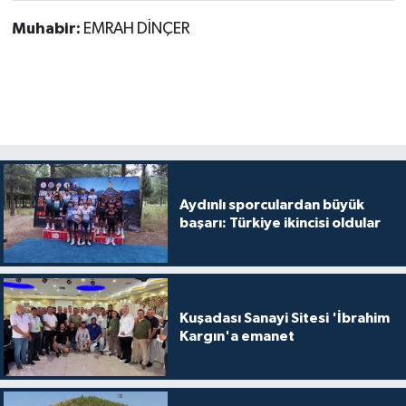
Muhabir:
EMRAH DİNÇER
Aydınlı sporculardan büyük
başarı: Türkiye ikincisi oldular
Kuşadası Sanayi Sitesi 'İbrahim
Kargın'a emanet