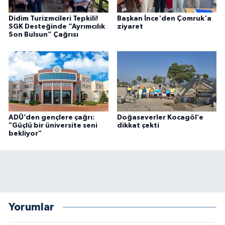
Didim Turizmcileri Tepkili!
Başkan İnce'den Çomruk'a
SGK Desteğinde “Ayrımcılık
ziyaret
Son Bulsun” Çağrısı
ADÜ’den gençlere çağrı:
Doğaseverler Kocagöl’e
"Güçlü bir üniversite seni
dikkat çekti
bekliyor"
Yorumlar