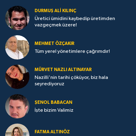
DURMUŞ ALI KILINÇ
Üretici ümidini kaybedip üretimden
vazgeçmek üzere!
MEHMET ÖZÇAKIR
Tüm yerel yönetimlere çağrımdır!
MÜRVET NAZLI ALTINAYAR
Nazilli'nin tarihi çöküyor, biz hala
seyrediyoruz
ŞENOL BABACAN
İşte bizim Valimiz
FATMA ALTINÖZ