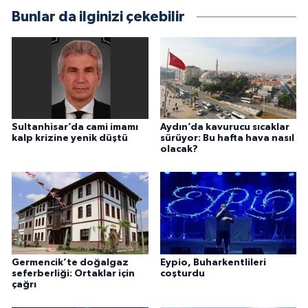
Bunlar da ilginizi çekebilir
Sultanhisar’da cami imamı
Aydın’da kavurucu sıcaklar
kalp krizine yenik düştü
sürüyor: Bu hafta hava nasıl
olacak?
Germencik’te doğalgaz
Eypio, Buharkentlileri
seferberliği: Ortaklar için
coşturdu
çağrı