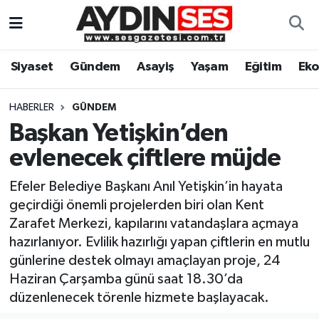
Asayiş
Aydın Nöbetçi Eczaneler
Siyaset
Gündem
Asayiş
Yaşam
Eğitim
Ek
Gündem
Aydın Hava Durumu
HABERLER
GÜNDEM
Siyaset
Aydin Namaz Vakitleri
Başkan Yetişkin’den
evlenecek çiftlere müjde
Ekonomi
Aydın Trafik Yoğunluk Haritası
Efeler Belediye Başkanı Anıl Yetişkin’in hayata
Yaşam
Süper Lig Puan Durumu ve Fikstür
geçirdiği önemli projelerden biri olan Kent
Zarafet Merkezi, kapılarını vatandaşlara açmaya
Eğitim
Tüm Manşetler
hazırlanıyor. Evlilik hazırlığı yapan çiftlerin en mutlu
günlerine destek olmayı amaçlayan proje, 24
Kültür Sanat
Son Dakika Haberleri
Haziran Çarşamba günü saat 18.30’da
düzenlenecek törenle hizmete başlayacak.
Spor
Haber Arşivi