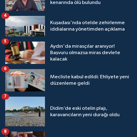
kenarında ölü bulundu
4
Kuşadası'nda otelde zehirlenme
iddialarına yönetimden açıklama
5
Aydın'da mirasçılar aranıyor!
Başvuru olmazsa miras devlete
kalacak
6
Mecliste kabul edildi: Ehliyete yeni
düzenleme geldi
7
Didim’de eski otelin plajı,
karavancıların yeni durağı oldu
8