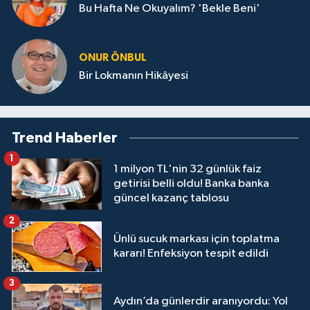
Bu Hafta Ne Okuyalım? 'Bekle Beni'
ONUR ÖNBUL
Bir Lokmanın Hikâyesi
Trend Haberler
1
1 milyon TL'nin 32 günlük faiz
getirisi belli oldu! Banka banka
güncel kazanç tablosu
2
Ünlü sucuk markası için toplatma
kararı! Enfeksiyon tespit edildi
3
Aydın’da günlerdir aranıyordu: Yol