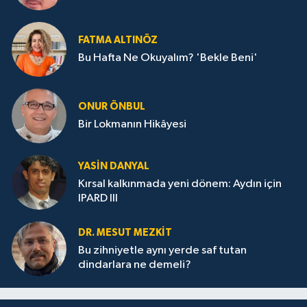
FATMA ALTINÖZ
Bu Hafta Ne Okuyalım? 'Bekle Beni'
ONUR ÖNBUL
Bir Lokmanın Hikâyesi
YASIN DANYAL
Kırsal kalkınmada yeni dönem: Aydın için
IPARD III
DR. MESUT MEZKIT
Bu zihniyetle aynı yerde saf tutan
dindarlara ne demeli?