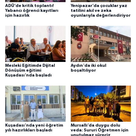
ADÜ’de kritik toplantı!
Yenipazar’da çocuklar yaz
Yabancı öğrenci kayıtları
tatilini akıl ve zeka
için hazırlık
oyunlarıyla değerlendiriyor
Mesleki Eğitimde Dijital
Aydın'da iki okul
Dönüşüm eğitimi
boşaltılıyor
Kuşadası'nda başladı
Kuşadası'nda yeni öğretim
Mursallı’da duygu dolu
yılı hazırlıkları başladı
veda: Sururi Öğretmen için
unutulmaz sürpriz