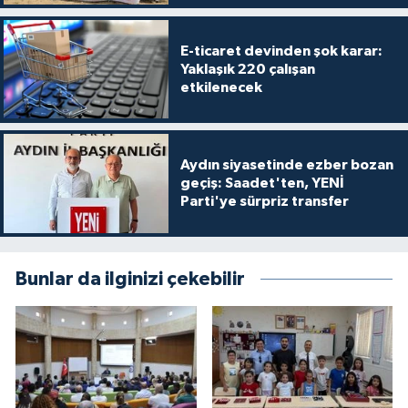
E-ticaret devinden şok karar:
Yaklaşık 220 çalışan
etkilenecek
Aydın siyasetinde ezber bozan
geçiş: Saadet'ten, YENİ
Parti'ye sürpriz transfer
Bunlar da ilginizi çekebilir