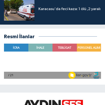
Karacasu'da feci kaza: 1 ölü ,2 yaralı
Resmi İlanlar