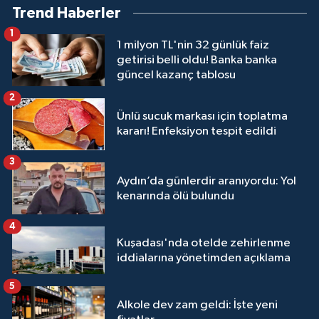
Trend Haberler
1
1 milyon TL'nin 32 günlük faiz
getirisi belli oldu! Banka banka
güncel kazanç tablosu
2
Ünlü sucuk markası için toplatma
kararı! Enfeksiyon tespit edildi
3
Aydın’da günlerdir aranıyordu: Yol
kenarında ölü bulundu
4
Kuşadası'nda otelde zehirlenme
iddialarına yönetimden açıklama
5
Alkole dev zam geldi: İşte yeni