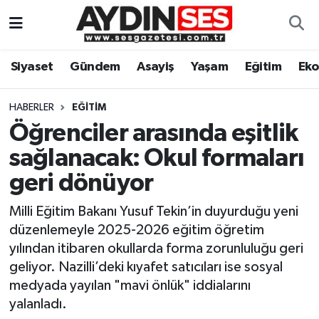
Asayiş
Aydın Nöbetçi Eczaneler
Siyaset
Gündem
Asayiş
Yaşam
Eğitim
Ek
Gündem
Aydın Hava Durumu
HABERLER
EĞITIM
Siyaset
Aydin Namaz Vakitleri
Öğrenciler arasında eşitlik
sağlanacak: Okul formaları
Ekonomi
Aydın Trafik Yoğunluk Haritası
geri dönüyor
Yaşam
Süper Lig Puan Durumu ve Fikstür
Milli Eğitim Bakanı Yusuf Tekin’in duyurduğu yeni
düzenlemeyle 2025-2026 eğitim öğretim
Eğitim
Tüm Manşetler
yılından itibaren okullarda forma zorunluluğu geri
geliyor. Nazilli’deki kıyafet satıcıları ise sosyal
Kültür Sanat
Son Dakika Haberleri
medyada yayılan "mavi önlük" iddialarını
yalanladı.
Spor
Haber Arşivi