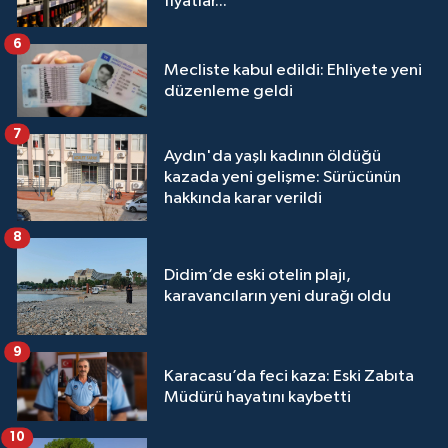
fiyatlar...
6
Mecliste kabul edildi: Ehliyete yeni
düzenleme geldi
7
Aydın'da yaşlı kadının öldüğü
kazada yeni gelişme: Sürücünün
hakkında karar verildi
8
Didim’de eski otelin plajı,
karavancıların yeni durağı oldu
9
Karacasu’da feci kaza: Eski Zabıta
Müdürü hayatını kaybetti
10