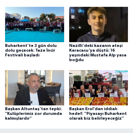
Buharkent’te 3 gün dolu
Nazilli'deki kazanın ateşi
dolu geçecek: Taze İncir
Karacasu'ya düştü: 16
Festivali başladı
yaşındaki Mustafa Alp yasa
boğdu
Başkan Altuntaş'tan tepki:
Başkan Erol’dan iddialı
"Kulüplerimiz zor durumda
hedef: “Piyasayı Buharkent
kalmışlardır"
olarak biz belirleyeceğiz”