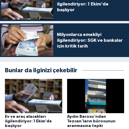
ilgilendiriyor: 1 Ekim’de
başlıyor
Milyonlarca emekliyi
ilgilendiriyor: SGK ve bankalar
için kritik tarih
Bunlar da ilginizi çekebilir
Ev ve araç alacakları
Aydın Barosu'ndan
ilgilendiriyor: 1 Ekim’de
Tezcan'ların bürosunun
başlıyor
aranmasına tepki