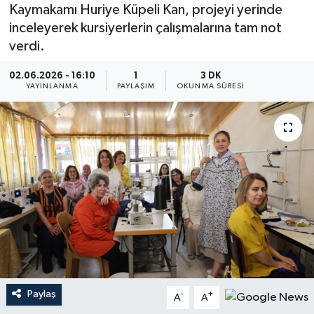
Kaymakamı Huriye Küpeli Kan, projeyi yerinde
inceleyerek kursiyerlerin çalışmalarına tam not
verdi.
02.06.2026 - 16:10
1
3 DK
YAYINLANMA
PAYLAŞIM
OKUNMA SÜRESI
Paylaş
-
+
A
A