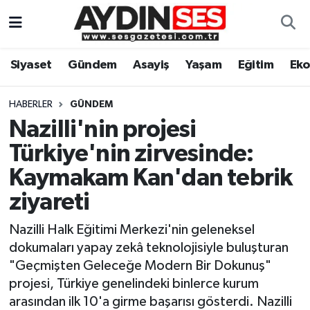
Asayiş
Aydın Nöbetçi Eczaneler
Siyaset
Gündem
Asayiş
Yaşam
Eğitim
Ek
Gündem
Aydın Hava Durumu
HABERLER
GÜNDEM
Siyaset
Aydin Namaz Vakitleri
Nazilli'nin projesi
Türkiye'nin zirvesinde:
Ekonomi
Aydın Trafik Yoğunluk Haritası
Kaymakam Kan'dan tebrik
Yaşam
Süper Lig Puan Durumu ve Fikstür
ziyareti
Nazilli Halk Eğitimi Merkezi'nin geleneksel
Eğitim
Tüm Manşetler
dokumaları yapay zekâ teknolojisiyle buluşturan
Kültür Sanat
Son Dakika Haberleri
"Geçmişten Geleceğe Modern Bir Dokunuş"
projesi, Türkiye genelindeki binlerce kurum
Spor
Haber Arşivi
arasından ilk 10'a girme başarısı gösterdi. Nazilli