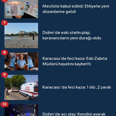
Mecliste kabul edildi: Ehliyete yeni
düzenleme geldi
7
Didim’de eski otelin plajı,
karavancıların yeni durağı oldu
8
Karacasu’da feci kaza: Eski Zabıta
Müdürü hayatını kaybetti
9
Karacasu'da feci kaza: 1 ölü ,2 yaralı
10
Didim’de acı olay: Kendini asarak