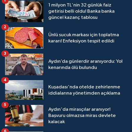
1
1 milyon TL'nin 32 günlük faiz
getirisi belli oldu! Banka banka
güncel kazanç tablosu
2
Ünlü sucuk markası için toplatma
kararı! Enfeksiyon tespit edildi
3
Aydın’da günlerdir aranıyordu: Yol
kenarında ölü bulundu
4
Kuşadası'nda otelde zehirlenme
iddialarına yönetimden açıklama
5
Aydın'da mirasçılar aranıyor!
Başvuru olmazsa miras devlete
kalacak
6