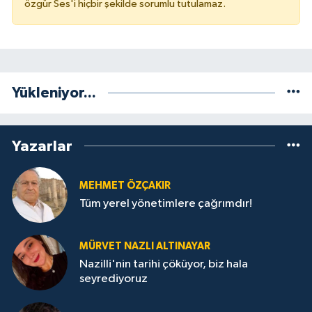
özgür Ses'i hiçbir şekilde sorumlu tutulamaz.
Yükleniyor...
Yazarlar
MEHMET ÖZÇAKIR
Tüm yerel yönetimlere çağrımdır!
MÜRVET NAZLI ALTINAYAR
Nazilli'nin tarihi çöküyor, biz hala
seyrediyoruz