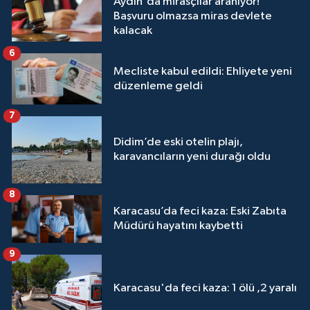
Aydın'da mirasçılar aranıyor!
Başvuru olmazsa miras devlete
kalacak
6
Mecliste kabul edildi: Ehliyete yeni
düzenleme geldi
7
Didim’de eski otelin plajı,
karavancıların yeni durağı oldu
8
Karacasu’da feci kaza: Eski Zabıta
Müdürü hayatını kaybetti
9
Karacasu'da feci kaza: 1 ölü ,2 yaralı