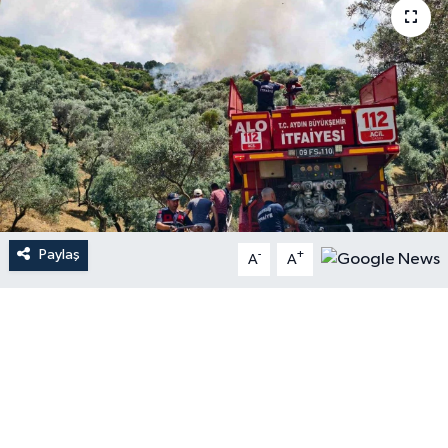
Paylaş
-
+
A
A