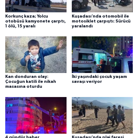
Korkunç kaza; Yolcu
Kuşadası’nda otomobil ile
otobüsü kamyonete çarptı,
motosiklet çarpıştı: Sürücü
1 ölü, 15 yaralı
yaralandı
Kan donduran olay:
İki yaşındaki çocuk yaşam
Çocuğun katili ile nikah
savaşı veriyor
masasına oturdu
4 gündür haber
Kuşadası’nda plaj faresi