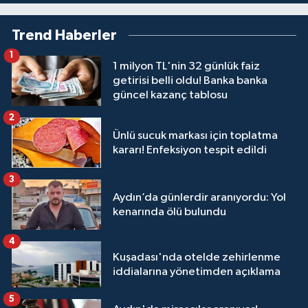
Trend Haberler
1
1 milyon TL'nin 32 günlük faiz
getirisi belli oldu! Banka banka
güncel kazanç tablosu
2
Ünlü sucuk markası için toplatma
kararı! Enfeksiyon tespit edildi
3
Aydın’da günlerdir aranıyordu: Yol
kenarında ölü bulundu
4
Kuşadası'nda otelde zehirlenme
iddialarına yönetimden açıklama
5