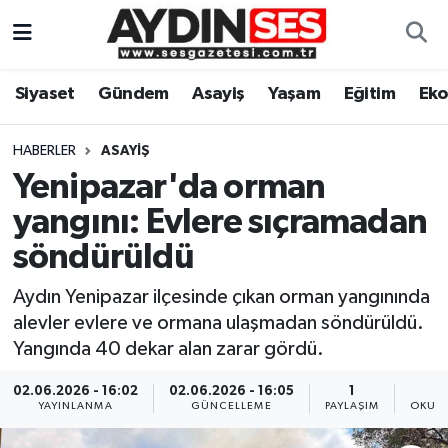
Asayiş
Aydın Nöbetçi Eczaneler
Siyaset
Gündem
Asayiş
Yaşam
Eğitim
Ek
Gündem
Aydın Hava Durumu
HABERLER
ASAYIŞ
Siyaset
Aydin Namaz Vakitleri
Yenipazar'da orman
yangını: Evlere sıçramadan
Ekonomi
Aydın Trafik Yoğunluk Haritası
söndürüldü
Yaşam
Süper Lig Puan Durumu ve Fikstür
Aydın Yenipazar ilçesinde çıkan orman yangınında
alevler evlere ve ormana ulaşmadan söndürüldü.
Eğitim
Tüm Manşetler
Yangında 40 dekar alan zarar gördü.
Kültür Sanat
Son Dakika Haberleri
02.06.2026 - 16:02
02.06.2026 - 16:05
1
YAYINLANMA
GÜNCELLEME
PAYLAŞIM
OKUNM
Spor
Haber Arşivi