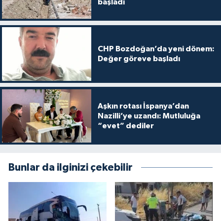
başladı
CHP Bozdoğan’da yeni dönem:
Değer göreve başladı
Aşkın rotası İspanya’dan
Nazilli’ye uzandı: Mutluluğa
“evet” dediler
Bunlar da ilginizi çekebilir