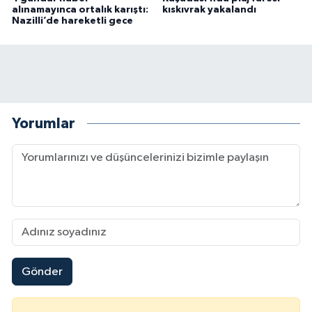
alınamayınca ortalık karıştı:
kıskıvrak yakalandı
Nazilli’de hareketli gece
Yorumlar
Gönder