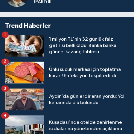
IPARD III
Trend Haberler
1
1 milyon TL'nin 32 günlük faiz
getirisi belli oldu! Banka banka
güncel kazanç tablosu
2
Ünlü sucuk markası için toplatma
kararı! Enfeksiyon tespit edildi
3
Aydın’da günlerdir aranıyordu: Yol
kenarında ölü bulundu
4
Kuşadası'nda otelde zehirlenme
iddialarına yönetimden açıklama