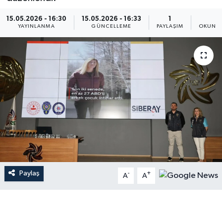
15.05.2026 - 16:30
15.05.2026 - 16:33
1
2
YAYINLANMA
GÜNCELLEME
PAYLAŞIM
OKUNMA
Paylaş
-
+
A
A