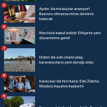
5
Aydın'da mirasçılar aranıyor!
Başvuru olmazsa miras devlete
kalacak
6
Mecliste kabul edildi: Ehliyete yeni
düzenleme geldi
7
Didim’de eski otelin plajı,
karavancıların yeni durağı oldu
8
Karacasu’da feci kaza: Eski Zabıta
Müdürü hayatını kaybetti
9