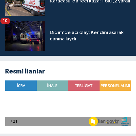
Karacasu'da feci kaza: 1 ölü ,2 yaralı
10
Didim’de acı olay: Kendini asarak
canına kıydı
Resmi İlanlar