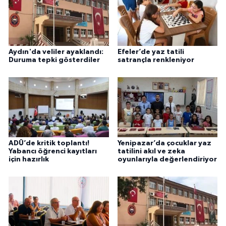
Aydın'da veliler ayaklandı:
Efeler’de yaz tatili
Duruma tepki gösterdiler
satrançla renkleniyor
ADÜ’de kritik toplantı!
Yenipazar’da çocuklar yaz
Yabancı öğrenci kayıtları
tatilini akıl ve zeka
için hazırlık
oyunlarıyla değerlendiriyor