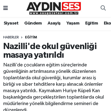
Asayiş
Aydın Nöbetçi Eczaneler
Siyaset
Gündem
Asayiş
Yaşam
Eğitim
Ek
Gündem
Aydın Hava Durumu
HABERLER
EĞITIM
Siyaset
Aydin Namaz Vakitleri
Nazilli'de okul güvenliği
masaya yatırıldı
Ekonomi
Aydın Trafik Yoğunluk Haritası
Nazilli’de çocukların eğitim süreçlerinde
Yaşam
Süper Lig Puan Durumu ve Fikstür
güvenliğinin artırılmasına yönelik düzenlenen
toplantılarda okul güvenliği, kurumlar arası iş
Eğitim
Tüm Manşetler
birliği ve siber tehditlere karşı alınacak önlemler
masaya yatırıldı. Kaymakam Huriye Küpeli Kan
Kültür Sanat
Son Dakika Haberleri
başkanlığında gerçekleştirilen toplantılarda okul
müdürlerine yönelik bilgilendirme semineri de
Spor
Haber Arşivi
düzenlendi.