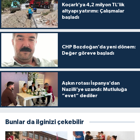
Koçarlı’ya 4,2 milyon TL’lik
altyapı yatırımı: Çalışmalar
başladı
CHP Bozdoğan’da yeni dönem:
Değer göreve başladı
Aşkın rotası İspanya’dan
Nazilli’ye uzandı: Mutluluğa
“evet” dediler
Bunlar da ilginizi çekebilir