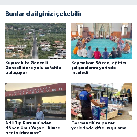
Bunlar da ilginizi çekebilir
Kuyucak’ta Gencelli-
Kaymakam Sözen, eğitim
Gencellidere yolu asfaltla
çalışmalarını yerinde
buluşuyor
inceledi
Adli Tıp Kurumu’ndan
Germencik’te pazar
dönen Ümit Yaşar: “Kimse
yerlerinde çifte uygulama
beni yıldıramaz”