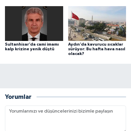
Sultanhisar’da cami imamı
Aydın’da kavurucu sıcaklar
kalp krizine yenik düştü
sürüyor: Bu hafta hava nasıl
olacak?
Yorumlar