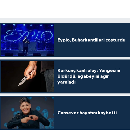
Eypio, Buharkentlileri coşturdu
Korkunç kanlı olay: Yengesini
öldürdü, ağabeyini ağır
yaraladı
Cansever hayatını kaybetti