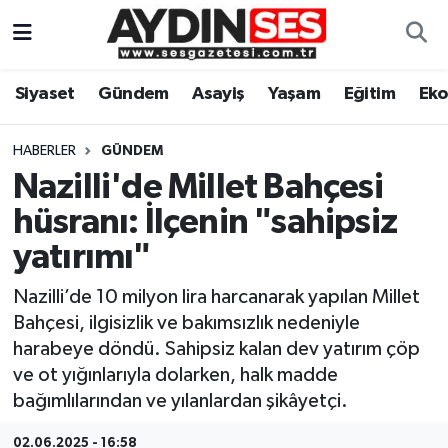
Asayiş
Aydın Nöbetçi Eczaneler
Siyaset
Gündem
Asayiş
Yaşam
Eğitim
Ek
Gündem
Aydın Hava Durumu
HABERLER
GÜNDEM
Siyaset
Aydin Namaz Vakitleri
Nazilli'de Millet Bahçesi
hüsranı: İlçenin "sahipsiz
Ekonomi
Aydın Trafik Yoğunluk Haritası
yatırımı"
Yaşam
Süper Lig Puan Durumu ve Fikstür
Nazilli’de 10 milyon lira harcanarak yapılan Millet
Bahçesi, ilgisizlik ve bakımsızlık nedeniyle
Eğitim
Tüm Manşetler
harabeye döndü. Sahipsiz kalan dev yatırım çöp
ve ot yığınlarıyla dolarken, halk madde
Kültür Sanat
Son Dakika Haberleri
bağımlılarından ve yılanlardan şikâyetçi.
Spor
Haber Arşivi
02.06.2025 - 16:58