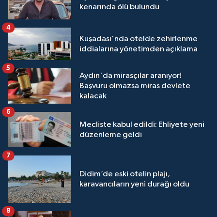
kenarında ölü bulundu
4
Kuşadası'nda otelde zehirlenme
iddialarına yönetimden açıklama
5
Aydın'da mirasçılar aranıyor!
Başvuru olmazsa miras devlete
kalacak
6
Mecliste kabul edildi: Ehliyete yeni
düzenleme geldi
7
Didim’de eski otelin plajı,
karavancıların yeni durağı oldu
8