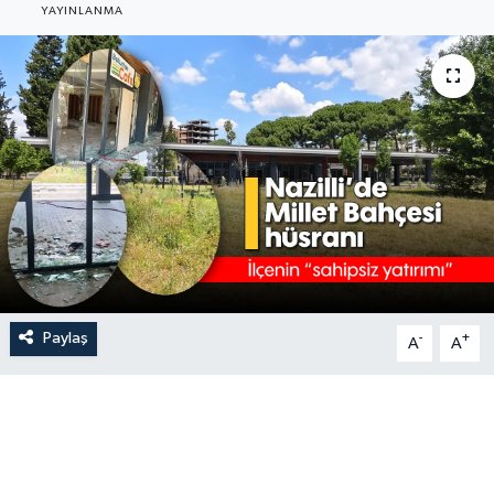
YAYINLANMA
Paylaş
-
+
A
A