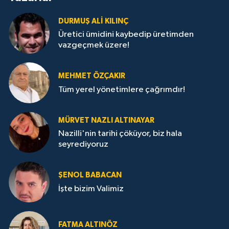
DURMUŞ ALI KILINÇ
Üretici ümidini kaybedip üretimden
vazgeçmek üzere!
MEHMET ÖZÇAKIR
Tüm yerel yönetimlere çağrımdır!
MÜRVET NAZLI ALTINAYAR
Nazilli'nin tarihi çöküyor, biz hala
seyrediyoruz
ŞENOL BABACAN
İşte bizim Valimiz
FATMA ALTINÖZ