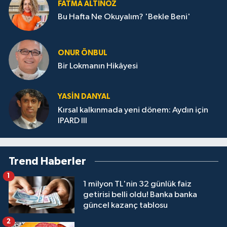
FATMA ALTINÖZ
Bu Hafta Ne Okuyalım? 'Bekle Beni'
ONUR ÖNBUL
Bir Lokmanın Hikâyesi
YASIN DANYAL
Kırsal kalkınmada yeni dönem: Aydın için
IPARD III
Trend Haberler
1
1 milyon TL'nin 32 günlük faiz
getirisi belli oldu! Banka banka
güncel kazanç tablosu
2