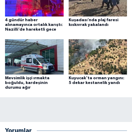
4 gündür haber
Kuşadası’nda plaj faresi
alınamayınca ortalık karıştı:
kıskıvrak yakalandı
Nazilli’de hareketli gece
Mevsimlik işçi ırmakta
Kuyucak’ta orman yangını:
boğuldu, kardeşinin
5 dekar kestanelik yandı
durumu ağır
Yorumlar