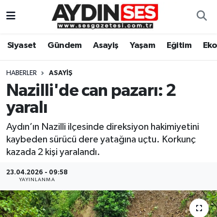
Asayiş
Aydın Nöbetçi Eczaneler
Siyaset
Gündem
Asayiş
Yaşam
Eğitim
Ek
Gündem
Aydın Hava Durumu
HABERLER
ASAYIŞ
Siyaset
Aydin Namaz Vakitleri
Nazilli'de can pazarı: 2
yaralı
Ekonomi
Aydın Trafik Yoğunluk Haritası
Aydın’ın Nazilli ilçesinde direksiyon hakimiyetini
Yaşam
Süper Lig Puan Durumu ve Fikstür
kaybeden sürücü dere yatağına uçtu. Korkunç
kazada 2 kişi yaralandı.
Eğitim
Tüm Manşetler
23.04.2026 - 09:58
YAYINLANMA
Kültür Sanat
Son Dakika Haberleri
Spor
Haber Arşivi