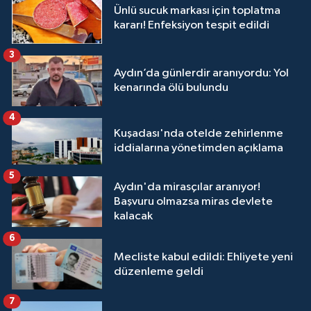
Ünlü sucuk markası için toplatma
kararı! Enfeksiyon tespit edildi
3
Aydın’da günlerdir aranıyordu: Yol
kenarında ölü bulundu
4
Kuşadası'nda otelde zehirlenme
iddialarına yönetimden açıklama
5
Aydın'da mirasçılar aranıyor!
Başvuru olmazsa miras devlete
kalacak
6
Mecliste kabul edildi: Ehliyete yeni
düzenleme geldi
7