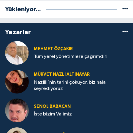
Yükleniyor...
Yazarlar
MEHMET ÖZÇAKIR
Tüm yerel yönetimlere çağrımdır!
MÜRVET NAZLI ALTINAYAR
Nazilli'nin tarihi çöküyor, biz hala
seyrediyoruz
ŞENOL BABACAN
İşte bizim Valimiz