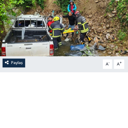
Paylaş
-
+
A
A