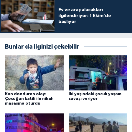
Ev ve araç alacakları
ilgilendiriyor: 1 Ekim’de
başlıyor
Bunlar da ilginizi çekebilir
Kan donduran olay:
İki yaşındaki çocuk yaşam
Çocuğun katili ile nikah
savaşı veriyor
masasına oturdu