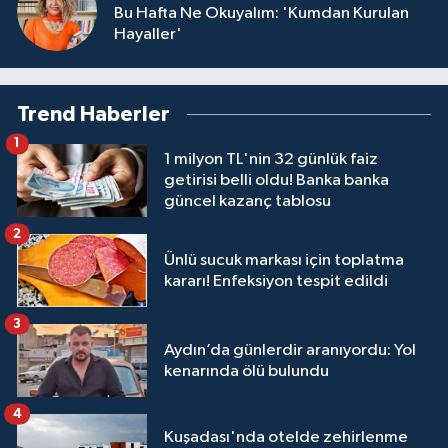
Bu Hafta Ne Okuyalım: 'Kumdan Kurulan
Hayaller'
Trend Haberler
1
1 milyon TL'nin 32 günlük faiz
getirisi belli oldu! Banka banka
güncel kazanç tablosu
2
Ünlü sucuk markası için toplatma
kararı! Enfeksiyon tespit edildi
3
Aydın’da günlerdir aranıyordu: Yol
kenarında ölü bulundu
4
Kuşadası'nda otelde zehirlenme