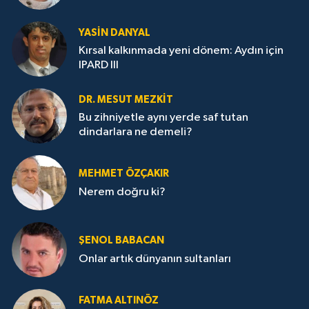
YASIN DANYAL
Kırsal kalkınmada yeni dönem: Aydın için
IPARD III
DR. MESUT MEZKIT
Bu zihniyetle aynı yerde saf tutan
dindarlara ne demeli?
MEHMET ÖZÇAKIR
Nerem doğru ki?
ŞENOL BABACAN
Onlar artık dünyanın sultanları
FATMA ALTINÖZ