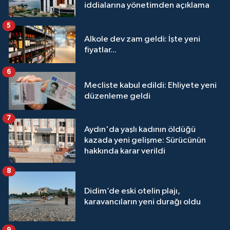
iddialarına yönetimden açıklama
5
Alkole dev zam geldi: İşte yeni
fiyatlar...
6
Mecliste kabul edildi: Ehliyete yeni
düzenleme geldi
7
Aydın'da yaşlı kadının öldüğü
kazada yeni gelişme: Sürücünün
hakkında karar verildi
8
Didim’de eski otelin plajı,
karavancıların yeni durağı oldu
9