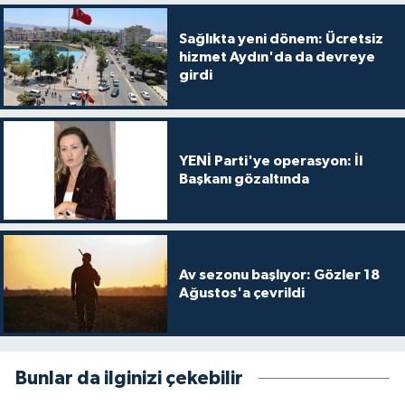
Sağlıkta yeni dönem: Ücretsiz
hizmet Aydın'da da devreye
girdi
YENİ Parti'ye operasyon: İl
Başkanı gözaltında
Av sezonu başlıyor: Gözler 18
Ağustos'a çevrildi
Bunlar da ilginizi çekebilir