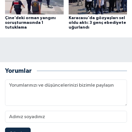
Çine’deki orman yangını
Karacasu'da gözyaşları sel
soruşturmasında 1
oldu aktı: 3 genç ebediyete
tutuklama
uğurlandı
Yorumlar