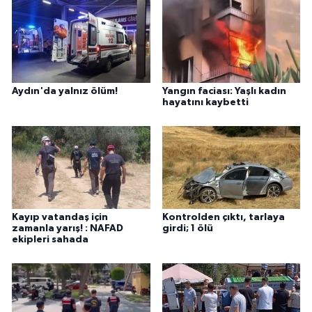
Aydın'da yalnız ölüm!
Yangın faciası: Yaşlı kadın
hayatını kaybetti
Kayıp vatandaş için
Kontrolden çıktı, tarlaya
zamanla yarış! : NAFAD
girdi; 1 ölü
ekipleri sahada