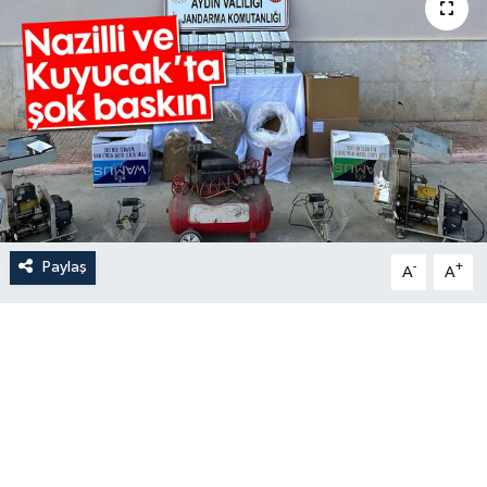
Paylaş
-
+
A
A