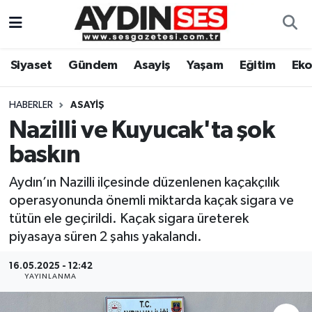
Asayiş
Aydın Nöbetçi Eczaneler
Siyaset
Gündem
Asayiş
Yaşam
Eğitim
Ek
Gündem
Aydın Hava Durumu
HABERLER
ASAYIŞ
Siyaset
Aydin Namaz Vakitleri
Nazilli ve Kuyucak'ta şok
baskın
Ekonomi
Aydın Trafik Yoğunluk Haritası
Aydın’ın Nazilli ilçesinde düzenlenen kaçakçılık
Yaşam
Süper Lig Puan Durumu ve Fikstür
operasyonunda önemli miktarda kaçak sigara ve
tütün ele geçirildi. Kaçak sigara üreterek
Eğitim
Tüm Manşetler
piyasaya süren 2 şahıs yakalandı.
Kültür Sanat
Son Dakika Haberleri
16.05.2025 - 12:42
YAYINLANMA
Spor
Haber Arşivi