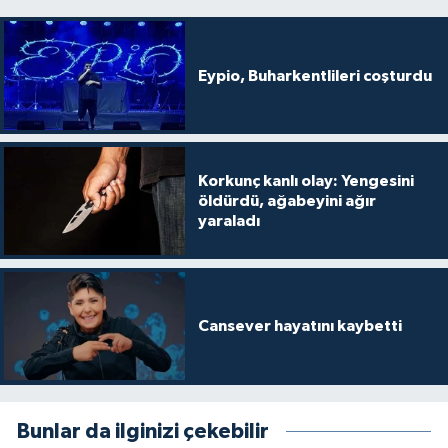
Eypio, Buharkentlileri coşturdu
Korkunç kanlı olay: Yengesini
öldürdü, ağabeyini ağır
yaraladı
Cansever hayatını kaybetti
Bunlar da ilginizi çekebilir