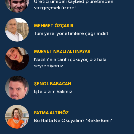
Üretici ümidini kaybedip üretimden
vazgeçmek üzere!
MEHMET ÖZÇAKIR
Tüm yerel yönetimlere çağrımdır!
MÜRVET NAZLI ALTINAYAR
Nazilli'nin tarihi çöküyor, biz hala
seyrediyoruz
ŞENOL BABACAN
İşte bizim Valimiz
FATMA ALTINÖZ
Bu Hafta Ne Okuyalım? 'Bekle Beni'