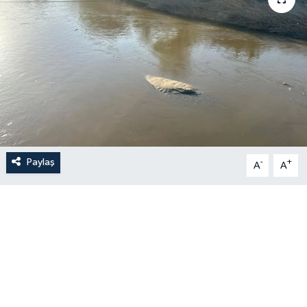
Paylaş
-
+
A
A