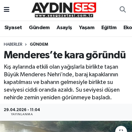
Asayiş
Aydın Nöbetçi Eczaneler
Siyaset
Gündem
Asayiş
Yaşam
Eğitim
Ek
Gündem
Aydın Hava Durumu
HABERLER
GÜNDEM
Siyaset
Aydin Namaz Vakitleri
Menderes’te kara göründü
Kış aylarında etkili olan yağışlarla birlikte taşan
Ekonomi
Aydın Trafik Yoğunluk Haritası
Büyük Menderes Nehri’nde, baraj kapaklarının
kapatılması ve baharın gelmesiyle birlikte su
Yaşam
Süper Lig Puan Durumu ve Fikstür
seviyesi ciddi oranda azaldı. Su seviyesi düşen
nehirde zemin yeniden görünmeye başladı.
Eğitim
Tüm Manşetler
29.04.2026 - 11:04
Kültür Sanat
Son Dakika Haberleri
YAYINLANMA
Spor
Haber Arşivi