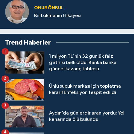
ONUR ÖNBUL
Bir Lokmanın Hikâyesi
Trend Haberler
1
1 milyon TL'nin 32 günlük faiz
getirisi belli oldu! Banka banka
güncel kazanç tablosu
2
Ünlü sucuk markası için toplatma
kararı! Enfeksiyon tespit edildi
3
Aydın’da günlerdir aranıyordu: Yol
kenarında ölü bulundu
4