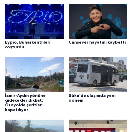
Eypio, Buharkentlileri
Cansever hayatını kaybetti
coşturdu
İzmir-Aydın yönüne
Söke’de ulaşımda yeni
gidecekler dikkat:
dönem
Otoyolda şeritler
kapatılıyor