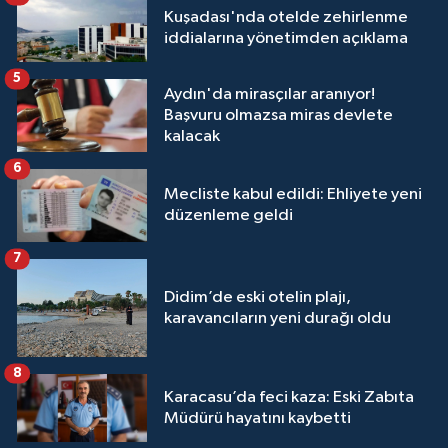
Kuşadası'nda otelde zehirlenme
iddialarına yönetimden açıklama
5
Aydın'da mirasçılar aranıyor!
Başvuru olmazsa miras devlete
kalacak
6
Mecliste kabul edildi: Ehliyete yeni
düzenleme geldi
7
Didim’de eski otelin plajı,
karavancıların yeni durağı oldu
8
Karacasu’da feci kaza: Eski Zabıta
Müdürü hayatını kaybetti