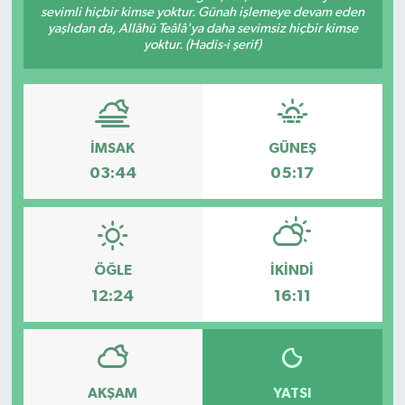
sevimli hiçbir kimse yoktur. Günah işlemeye devam eden
yaşlıdan da, Allâhü Teâlâ'ya daha sevimsiz hiçbir kimse
yoktur. (Hadis-i şerif)
İMSAK
GÜNEŞ
03:44
05:17
ÖĞLE
İKINDI
12:24
16:11
AKŞAM
YATSI