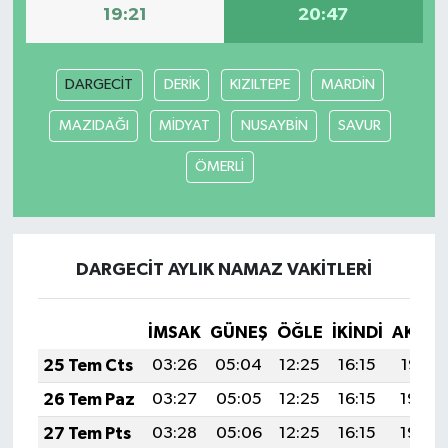
19:21
20:47
DARGECİT
DERİK
KIZILTEPE
MARDİN
MAZIDAĞI
MİDYAT
NUSAYBİN
SAVUR
ÖMERLİ
DARGECİT AYLIK NAMAZ VAKITLERI
İMSAK
GÜNEŞ
ÖĞLE
İKINDI
AKŞA
25 Tem Cts
03:26
05:04
12:25
16:15
19:35
26 Tem Paz
03:27
05:05
12:25
16:15
19:34
27 Tem Pts
03:28
05:06
12:25
16:15
19:34