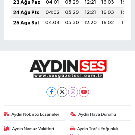
23 Ağu Paz
04:01
05:29
12:21
16:03
19:03
24 Ağu Pts
04:02
05:29
12:21
16:03
19:02
25 Ağu Sal
04:04
05:30
12:20
16:02
19:01
Aydın Nöbetçi Eczaneler
Aydın Hava Durumu
Aydin Namaz Vakitleri
Aydın Trafik Yoğunluk