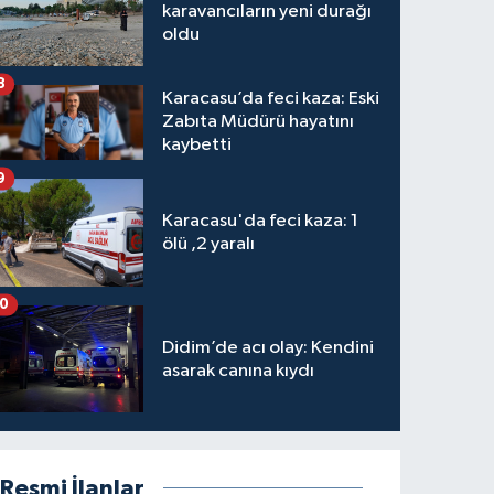
karavancıların yeni durağı
oldu
8
Karacasu’da feci kaza: Eski
Zabıta Müdürü hayatını
kaybetti
9
Karacasu'da feci kaza: 1
ölü ,2 yaralı
10
Didim’de acı olay: Kendini
asarak canına kıydı
Resmi İlanlar