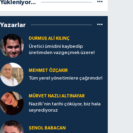
Yükleniyor...
Yazarlar
DURMUŞ ALI KILINÇ
Üretici ümidini kaybedip
üretimden vazgeçmek üzere!
MEHMET ÖZÇAKIR
Tüm yerel yönetimlere çağrımdır!
MÜRVET NAZLI ALTINAYAR
Nazilli'nin tarihi çöküyor, biz hala
seyrediyoruz
ŞENOL BABACAN