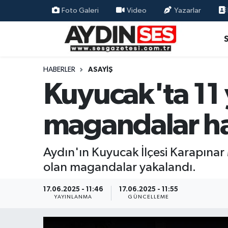
Foto Galeri
Video
Yazarlar
Asayiş
Aydın Nöbetçi Eczaneler
Gündem
Aydın Hava Durumu
HABERLER
ASAYIŞ
Kuyucak'ta 11
Siyaset
Aydin Namaz Vakitleri
magandalar ha
Ekonomi
Aydın Trafik Yoğunluk Haritası
Yaşam
Süper Lig Puan Durumu ve Fikstür
Aydın'ın Kuyucak İlçesi Karapına
olan magandalar yakalandı.
Eğitim
Tüm Manşetler
17.06.2025 - 11:46
17.06.2025 - 11:55
Kültür Sanat
Son Dakika Haberleri
YAYINLANMA
GÜNCELLEME
Spor
Haber Arşivi