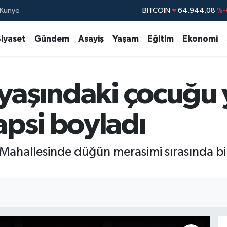
Künye
DOLAR
47,7436
%
EURO
55,2510
%0
Siyaset
Gündem
Asayiş
Yaşam
Eğitim
Ekonomi
STERLİN
64,4811
%0
GRAM ALTIN
6660.55
%0
 yaşındaki çocuğu
BİST100
13.779
%
BITCOIN
64.944,08
%-
psi boyladı
r Mahallesinde düğün merasimi sırasında 