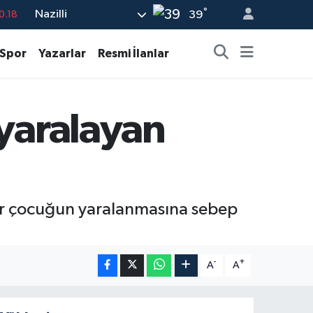
°
Nazilli
0.18
39
.32
Spor
Yazarlar
Resmi İlanlar
.38
.03
 yaralayan
-14
0.18
bir çocuğun yaralanmasına sebep
-
+
A
A