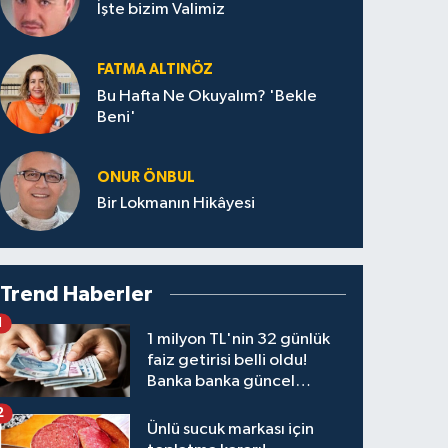
İşte bizim Valimiz
FATMA ALTINÖZ
Bu Hafta Ne Okuyalım? 'Bekle
Beni'
ONUR ÖNBUL
Bir Lokmanın Hikâyesi
Trend Haberler
1
1 milyon TL'nin 32 günlük
faiz getirisi belli oldu!
Banka banka güncel
kazanç tablosu
2
Ünlü sucuk markası için