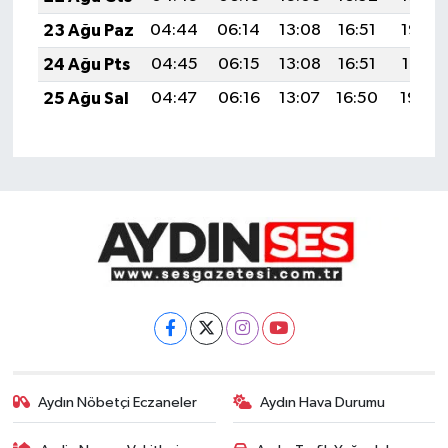
23 Ağu Paz
04:44
06:14
13:08
16:51
19:52
24 Ağu Pts
04:45
06:15
13:08
16:51
19:51
25 Ağu Sal
04:47
06:16
13:07
16:50
19:49
Aydın Nöbetçi Eczaneler
Aydın Hava Durumu