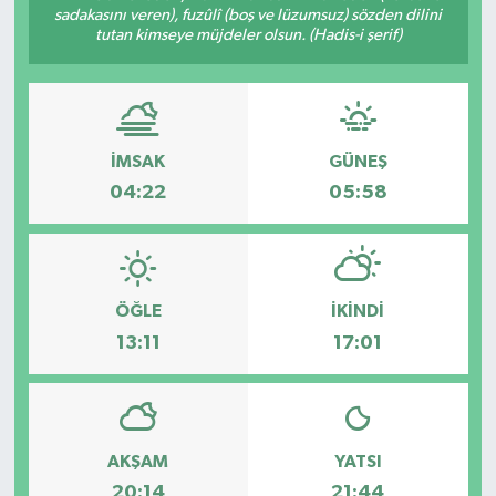
sadakasını veren), fuzûlî (boş ve lüzumsuz) sözden dilini
tutan kimseye müjdeler olsun. (Hadis-i şerif)
İMSAK
GÜNEŞ
04:22
05:58
ÖĞLE
İKINDI
13:11
17:01
AKŞAM
YATSI
20:14
21:44