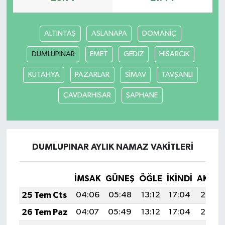
ALTINTAŞ
ASLANAPA
DOMANİÇ
DUMLUPINAR
EMET
GEDİZ
HİSARCIK
KÜTAHYA
PAZARLAR
SİMAV
TAVŞANLI
ÇAVDARHİSAR
ŞAPHANE
DUMLUPINAR AYLIK NAMAZ VAKITLERI
İMSAK
GÜNEŞ
ÖĞLE
İKINDI
AKŞA
25 Tem Cts
04:06
05:48
13:12
17:04
20:25
26 Tem Paz
04:07
05:49
13:12
17:04
20:25