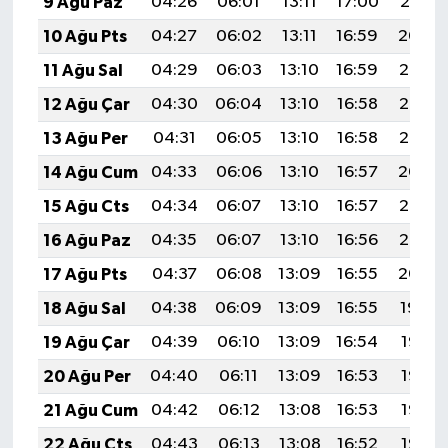
9 Ağu Paz
04:26
06:01
13:11
17:00
20:10
10 Ağu Pts
04:27
06:02
13:11
16:59
20:09
11 Ağu Sal
04:29
06:03
13:10
16:59
20:08
12 Ağu Çar
04:30
06:04
13:10
16:58
20:07
13 Ağu Per
04:31
06:05
13:10
16:58
20:06
14 Ağu Cum
04:33
06:06
13:10
16:57
20:04
15 Ağu Cts
04:34
06:07
13:10
16:57
20:03
16 Ağu Paz
04:35
06:07
13:10
16:56
20:02
17 Ağu Pts
04:37
06:08
13:09
16:55
20:00
18 Ağu Sal
04:38
06:09
13:09
16:55
19:59
19 Ağu Çar
04:39
06:10
13:09
16:54
19:58
20 Ağu Per
04:40
06:11
13:09
16:53
19:56
21 Ağu Cum
04:42
06:12
13:08
16:53
19:55
22 Ağu Cts
04:43
06:13
13:08
16:52
19:53