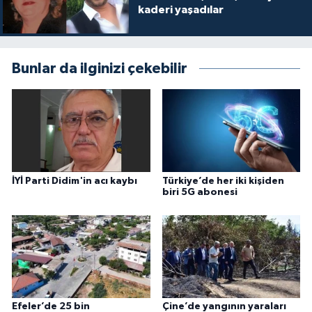
kaderi yaşadılar
Bunlar da ilginizi çekebilir
İYİ Parti Didim'in acı kaybı
Türkiye’de her iki kişiden
biri 5G abonesi
Efeler’de 25 bin
Çine’de yangının yaraları