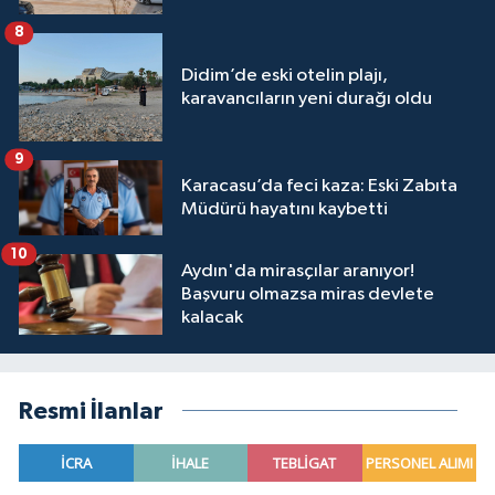
8
Didim’de eski otelin plajı,
karavancıların yeni durağı oldu
9
Karacasu’da feci kaza: Eski Zabıta
Müdürü hayatını kaybetti
10
Aydın'da mirasçılar aranıyor!
Başvuru olmazsa miras devlete
kalacak
Resmi İlanlar