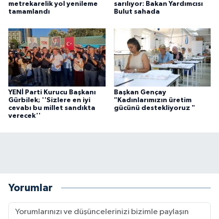
metrekarelik yol yenileme
sarılıyor: Bakan Yardımcısı
tamamlandı
Bulut sahada
YENİ Parti Kurucu Başkanı
Başkan Gençay
Gürbilek; ''Sizlere en iyi
"Kadınlarımızın üretim
cevabı bu millet sandıkta
gücünü destekliyoruz "
verecek''
Yorumlar