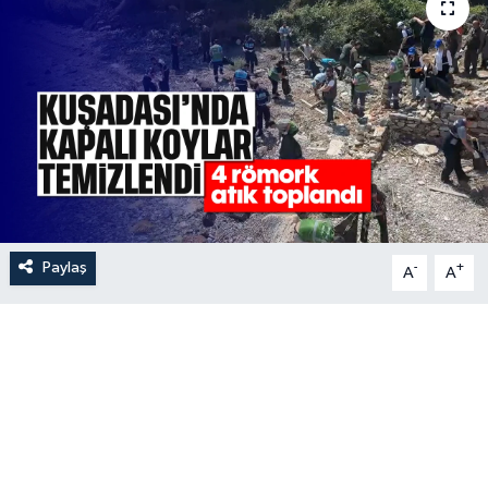
Paylaş
-
+
A
A