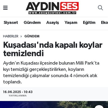
Asayiş
Aydın Nöbetçi Eczaneler
Siyaset
Gündem
Asayiş
Yaşam
Eğitim
Ek
Gündem
Aydın Hava Durumu
HABERLER
GÜNDEM
Siyaset
Aydin Namaz Vakitleri
Kuşadası'nda kapalı koylar
temizlendi
Ekonomi
Aydın Trafik Yoğunluk Haritası
Aydın’ın Kuşadası ilçesinde bulunan Milli Park’ta
Yaşam
Süper Lig Puan Durumu ve Fikstür
kıyı temizliği gerçekleştirilirken, koyların
temizlendiği çalışmalar sonunda 4 römork atık
Eğitim
Tüm Manşetler
toplandı.
Kültür Sanat
Son Dakika Haberleri
16.06.2025 - 10:43
YAYINLANMA
Spor
Haber Arşivi