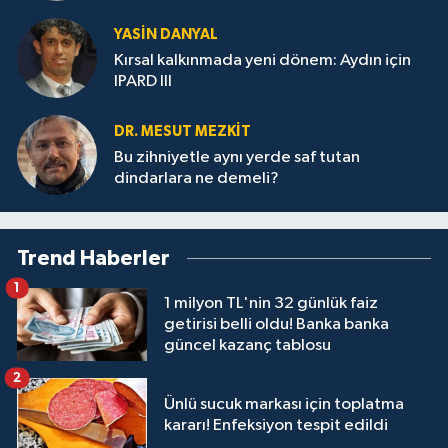
YASIN DANYAL
Kırsal kalkınmada yeni dönem: Aydın için
IPARD III
DR. MESUT MEZKIT
Bu zihniyetle aynı yerde saf tutan
dindarlara ne demeli?
Trend Haberler
1
1 milyon TL'nin 32 günlük faiz
getirisi belli oldu! Banka banka
güncel kazanç tablosu
2
Ünlü sucuk markası için toplatma
kararı! Enfeksiyon tespit edildi