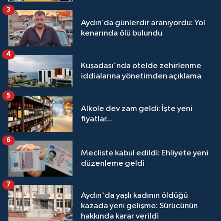
3
Aydın’da günlerdir aranıyordu: Yol
kenarında ölü bulundu
4
Kuşadası'nda otelde zehirlenme
iddialarına yönetimden açıklama
5
Alkole dev zam geldi: İşte yeni
fiyatlar...
6
Mecliste kabul edildi: Ehliyete yeni
düzenleme geldi
7
Aydın'da yaşlı kadının öldüğü
kazada yeni gelişme: Sürücünün
hakkında karar verildi