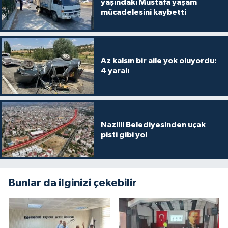
yaşındaki Mustafa yaşam
mücadelesini kaybetti
Az kalsın bir aile yok oluyordu:
4 yaralı
Nazilli Belediyesinden uçak
pisti gibi yol
Bunlar da ilginizi çekebilir