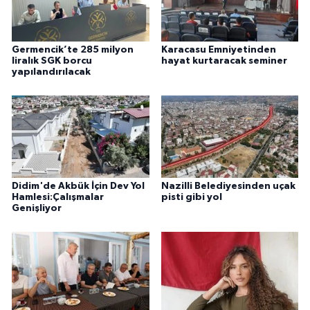
Germencik’te 285 milyon
Karacasu Emniyetinden
liralık SGK borcu
hayat kurtaracak seminer
yapılandırılacak
Didim'de Akbük İçin Dev Yol
Nazilli Belediyesinden uçak
Hamlesi:Çalışmalar
pisti gibi yol
Genişliyor