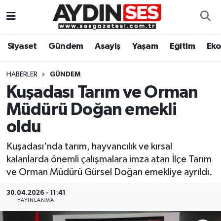
Asayiş
Aydın Nöbetçi Eczaneler
Siyaset
Gündem
Asayiş
Yaşam
Eğitim
Ek
Gündem
Aydın Hava Durumu
HABERLER
GÜNDEM
Siyaset
Aydin Namaz Vakitleri
Kuşadası Tarım ve Orman
Müdürü Doğan emekli
Ekonomi
Aydın Trafik Yoğunluk Haritası
oldu
Yaşam
Süper Lig Puan Durumu ve Fikstür
Kuşadası'nda tarım, hayvancılık ve kırsal
kalanlarda önemli çalışmalara imza atan İlçe Tarım
Eğitim
Tüm Manşetler
ve Orman Müdürü Gürsel Doğan emekliye ayrıldı.
Kültür Sanat
Son Dakika Haberleri
30.04.2026 - 11:41
YAYINLANMA
Spor
Haber Arşivi