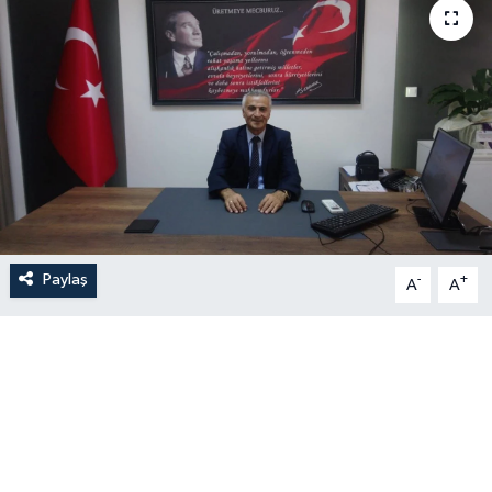
Paylaş
-
+
A
A