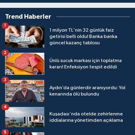
Trend Haberler
1
1 milyon TL'nin 32 günlük faiz
getirisi belli oldu! Banka banka
güncel kazanç tablosu
2
Ünlü sucuk markası için toplatma
kararı! Enfeksiyon tespit edildi
3
Aydın’da günlerdir aranıyordu: Yol
kenarında ölü bulundu
4
Kuşadası'nda otelde zehirlenme
iddialarına yönetimden açıklama
5