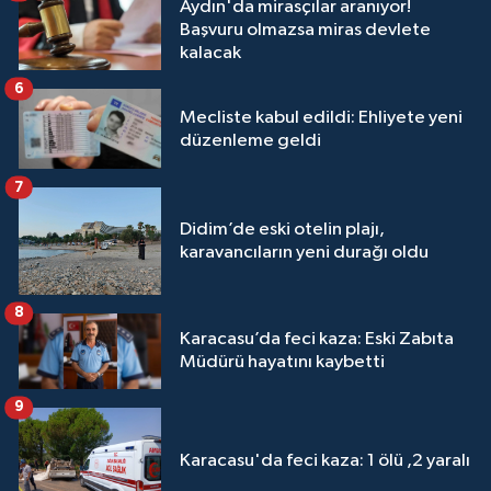
Aydın'da mirasçılar aranıyor!
Başvuru olmazsa miras devlete
kalacak
6
Mecliste kabul edildi: Ehliyete yeni
düzenleme geldi
7
Didim’de eski otelin plajı,
karavancıların yeni durağı oldu
8
Karacasu’da feci kaza: Eski Zabıta
Müdürü hayatını kaybetti
9
Karacasu'da feci kaza: 1 ölü ,2 yaralı