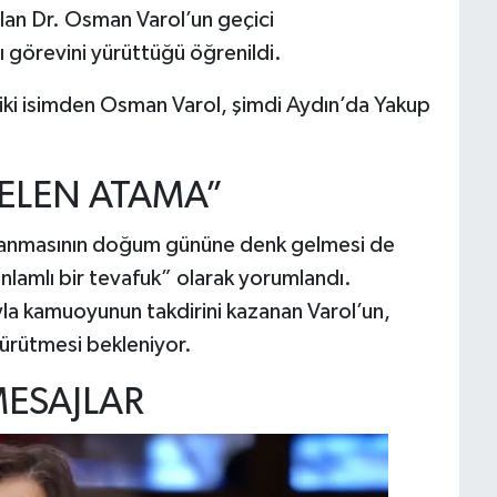
an Dr. Osman Varol’un geçici
ı görevini yürüttüğü öğrenildi.
 iki isimden Osman Varol, şimdi Aydın’da Yakup
LEN ATAMA”
atanmasının doğum gününe denk gelmesi de
anlamlı bir tevafuk” olarak yorumlandı.
yla kamuoyunun takdirini kazanan Varol’un,
ürütmesi bekleniyor.
MESAJLAR