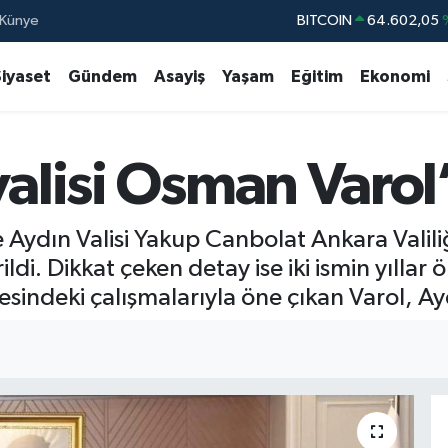
Künye
DOLAR
47,5986
EURO
55,070
Siyaset
Gündem
Asayiş
Yaşam
Eğitim
Ekonomi
STERLİN
64,2438
GRAM ALTIN
6513.94
valisi Osman Varol
BİST100
13.76
BITCOIN
64.602,05
ydın Valisi Yakup Canbolat Ankara Valiliğ
di. Dikkat çeken detay ise iki ismin yıllar 
ndeki çalışmalarıyla öne çıkan Varol, Aydın