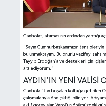
Canbolat, atamasının ardından yaptığı açı
“Sayın Cumhurbaşkanımızın tensipleriyle 
bulunmaktayım. Bu onurlu vazifeyi şahs
Tayyip Erdoğan’a ve destekleri için İçişle
arz ediyorum.”
AYDIN’IN YENİ VALİSİ
Canbolat’tan boşalan koltuğa getirilen O
çalışmalarıyla öne çıktığı biliniyor. Adıya
aktif görev alan Varol’un önümüzdeki gün