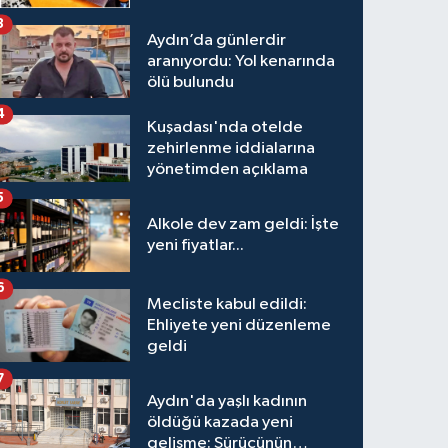
3
Aydın’da günlerdir
aranıyordu: Yol kenarında
ölü bulundu
4
Kuşadası'nda otelde
zehirlenme iddialarına
yönetimden açıklama
5
Alkole dev zam geldi: İşte
yeni fiyatlar...
6
Mecliste kabul edildi:
Ehliyete yeni düzenleme
geldi
7
Aydın'da yaşlı kadının
öldüğü kazada yeni
gelişme: Sürücünün