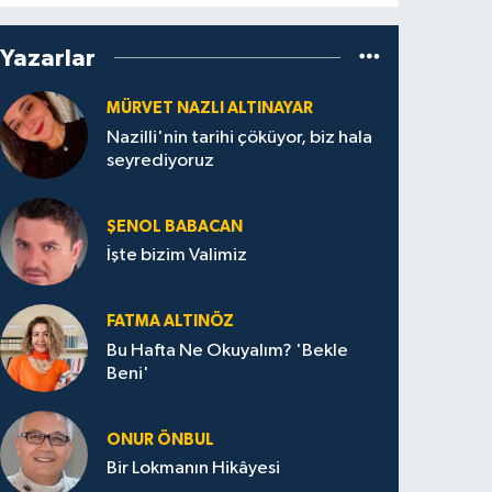
Yazarlar
MÜRVET NAZLI ALTINAYAR
Nazilli'nin tarihi çöküyor, biz hala
seyrediyoruz
ŞENOL BABACAN
İşte bizim Valimiz
FATMA ALTINÖZ
Bu Hafta Ne Okuyalım? 'Bekle
Beni'
ONUR ÖNBUL
Bir Lokmanın Hikâyesi