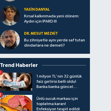
YASIN DANYAL
Kırsal kalkınmada yeni dönem:
Aydın için IPARD III
DR. MESUT MEZKIT
Bu zihniyetle aynı yerde saf tutan
dindarlara ne demeli?
Trend Haberler
1
1 milyon TL'nin 32 günlük
faiz getirisi belli oldu!
Banka banka güncel
kazanç tablosu
2
Ünlü sucuk markası için
toplatma kararı!
Enfeksiyon tespit edildi