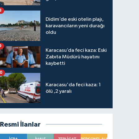
hakkında karar verildi
8
Didim’de eski otelin plajı,
karavancıların yeni durağı
oldu
9
Karacasu’da feci kaza: Eski
Zabıta Müdürü hayatını
kaybetti
10
Karacasu'da feci kaza: 1
ölü ,2 yaralı
Resmi İlanlar