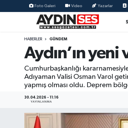
Foto Galeri
Video
Yazarlar
Asayiş
Aydın Nöbetçi Eczaneler
Gündem
Aydın Hava Durumu
HABERLER
GÜNDEM
Aydın’ın yeni 
Siyaset
Aydin Namaz Vakitleri
Ekonomi
Aydın Trafik Yoğunluk Haritası
Cumhurbaşkanlığı kararnamesiyle A
Adıyaman Valisi Osman Varol getiril
Yaşam
Süper Lig Puan Durumu ve Fikstür
yapmış olması oldu. Deprem bölgesi
Eğitim
Tüm Manşetler
30.04.2026 - 11:16
YAYINLANMA
Kültür Sanat
Son Dakika Haberleri
Spor
Haber Arşivi