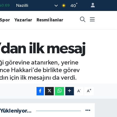
°
Nazilli
%0.06
40
0
%0.1
Spor
Yazarlar
Resmi İlanlar
%0.21
%0.32
’dan ilk mesaj
8
%48
%0.69
i görevine atanırken, yerine
önce Hakkari’de birlikte görev
 için ilk mesajını da verdi.
-
+
A
A
Yükleniyor...