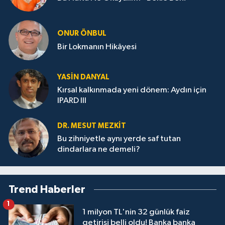
ONUR ÖNBUL
Bir Lokmanın Hikâyesi
YASIN DANYAL
Kırsal kalkınmada yeni dönem: Aydın için
IPARD III
DR. MESUT MEZKIT
Bu zihniyetle aynı yerde saf tutan
dindarlara ne demeli?
Trend Haberler
1
1 milyon TL'nin 32 günlük faiz
getirisi belli oldu! Banka banka