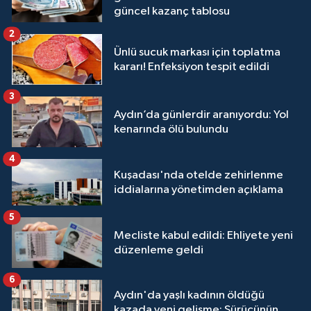
güncel kazanç tablosu
2
Ünlü sucuk markası için toplatma
kararı! Enfeksiyon tespit edildi
3
Aydın’da günlerdir aranıyordu: Yol
kenarında ölü bulundu
4
Kuşadası'nda otelde zehirlenme
iddialarına yönetimden açıklama
5
Mecliste kabul edildi: Ehliyete yeni
düzenleme geldi
6
Aydın'da yaşlı kadının öldüğü
kazada yeni gelişme: Sürücünün