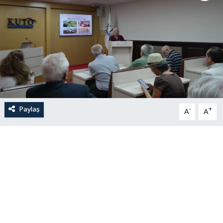
Paylaş
-
+
A
A