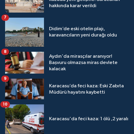
hakkında karar verildi
7
Didim’de eski otelin plajı,
karavancıların yeni durağı oldu
8
Aydın'da mirasçılar aranıyor!
Başvuru olmazsa miras devlete
kalacak
9
Karacasu’da feci kaza: Eski Zabıta
Müdürü hayatını kaybetti
10
Karacasu'da feci kaza: 1 ölü ,2 yaralı