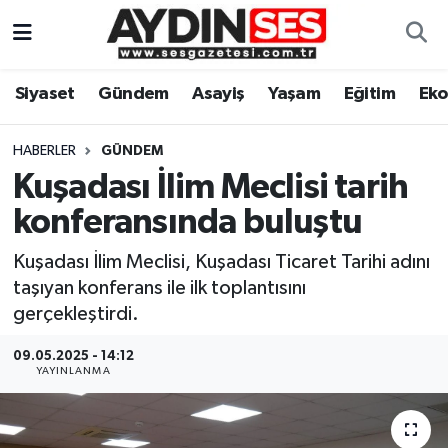
Asayiş
Aydın Nöbetçi Eczaneler
Siyaset
Gündem
Asayiş
Yaşam
Eğitim
Ek
Gündem
Aydın Hava Durumu
HABERLER
GÜNDEM
Siyaset
Aydin Namaz Vakitleri
Kuşadası İlim Meclisi tarih
konferansında buluştu
Ekonomi
Aydın Trafik Yoğunluk Haritası
Kuşadası İlim Meclisi, Kuşadası Ticaret Tarihi adını
Yaşam
Süper Lig Puan Durumu ve Fikstür
taşıyan konferans ile ilk toplantısını
gerçekleştirdi.
Eğitim
Tüm Manşetler
09.05.2025 - 14:12
YAYINLANMA
Kültür Sanat
Son Dakika Haberleri
Spor
Haber Arşivi