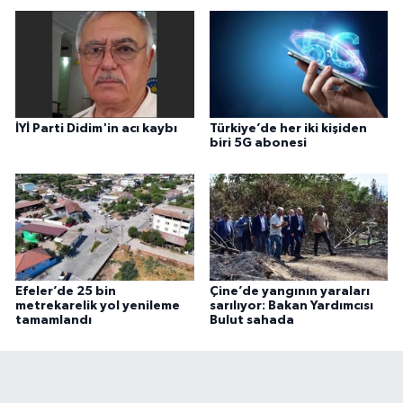
İYİ Parti Didim'in acı kaybı
Türkiye’de her iki kişiden
biri 5G abonesi
Efeler’de 25 bin
Çine’de yangının yaraları
metrekarelik yol yenileme
sarılıyor: Bakan Yardımcısı
tamamlandı
Bulut sahada