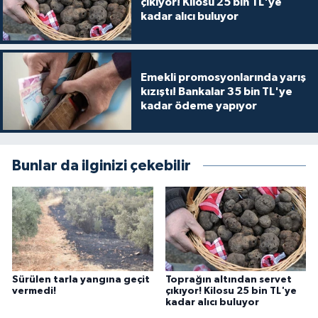
çıkıyor! Kilosu 25 bin TL'ye
kadar alıcı buluyor
Emekli promosyonlarında yarış
kızıştı! Bankalar 35 bin TL'ye
kadar ödeme yapıyor
Bunlar da ilginizi çekebilir
Sürülen tarla yangına geçit
Toprağın altından servet
vermedi!
çıkıyor! Kilosu 25 bin TL'ye
kadar alıcı buluyor