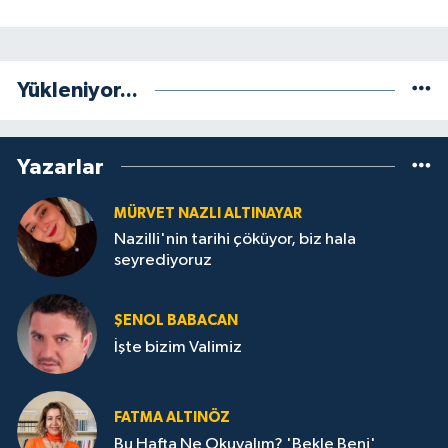
Yükleniyor...
Yazarlar
MÜRVET NAZLI ALTINAYAR
Nazilli'nin tarihi çöküyor, biz hala
seyrediyoruz
ŞENOL BABACAN
İşte bizim Valimiz
FATMA ALTINÖZ
Bu Hafta Ne Okuyalım? 'Bekle Beni'