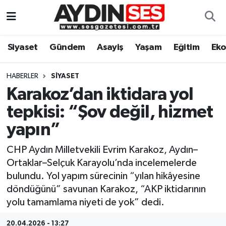
Asayiş
Aydın Nöbetçi Eczaneler
Siyaset
Gündem
Asayiş
Yaşam
Eğitim
Ek
Gündem
Aydın Hava Durumu
HABERLER
SIYASET
Siyaset
Aydin Namaz Vakitleri
Karakoz’dan iktidara yol
tepkisi: “Şov değil, hizmet
Ekonomi
Aydın Trafik Yoğunluk Haritası
yapın”
Yaşam
Süper Lig Puan Durumu ve Fikstür
CHP Aydın Milletvekili Evrim Karakoz, Aydın–
Ortaklar–Selçuk Karayolu’nda incelemelerde
Eğitim
Tüm Manşetler
bulundu. Yol yapım sürecinin “yılan hikâyesine
döndüğünü” savunan Karakoz, “AKP iktidarının
Kültür Sanat
Son Dakika Haberleri
yolu tamamlama niyeti de yok” dedi.
Spor
Haber Arşivi
20.04.2026 - 13:27