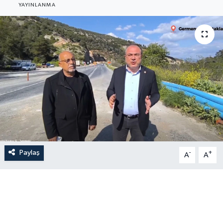
YAYINLANMA
Paylaş
-
+
A
A