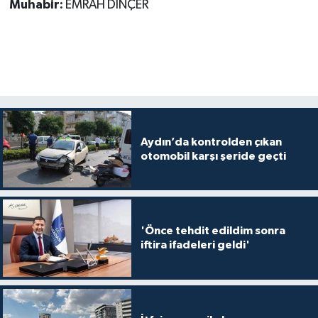
Muhabir:
EMRAH DİNÇER
Aydın’da kontrolden çıkan
otomobil karşı şeride geçti
'Önce tehdit edildim sonra
iftira ifadeleri geldi'