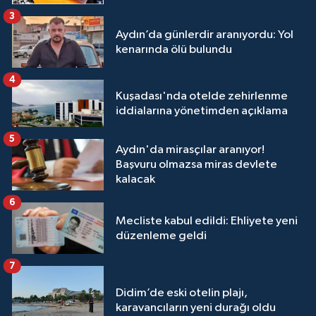
3
Aydın’da günlerdir aranıyordu: Yol
kenarında ölü bulundu
4
Kuşadası'nda otelde zehirlenme
iddialarına yönetimden açıklama
5
Aydın'da mirasçılar aranıyor!
Başvuru olmazsa miras devlete
kalacak
6
Mecliste kabul edildi: Ehliyete yeni
düzenleme geldi
7
Didim’de eski otelin plajı,
karavancıların yeni durağı oldu