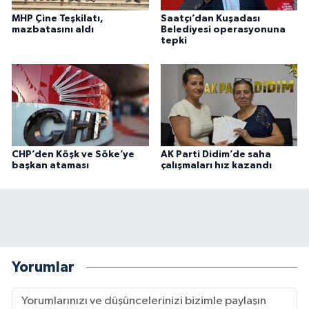
MHP Çine Teşkilatı,
Saatçı’dan Kuşadası
mazbatasını aldı
Belediyesi operasyonuna
tepki
CHP’den Köşk ve Söke’ye
AK Parti Didim’de saha
başkan ataması
çalışmaları hız kazandı
Yorumlar