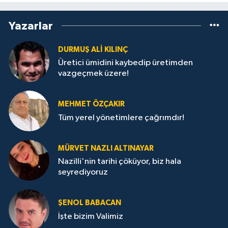
Yazarlar
DURMUŞ ALI KILINÇ
Üretici ümidini kaybedip üretimden
vazgeçmek üzere!
MEHMET ÖZÇAKIR
Tüm yerel yönetimlere çağrımdır!
MÜRVET NAZLI ALTINAYAR
Nazilli'nin tarihi çöküyor, biz hala
seyrediyoruz
ŞENOL BABACAN
İşte bizim Valimiz