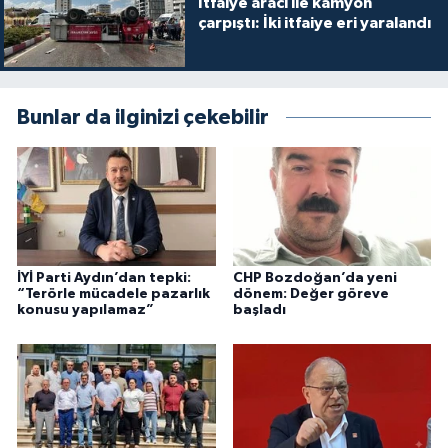
İtfaiye aracı ile kamyon
çarpıştı: İki itfaiye eri yaralandı
Bunlar da ilginizi çekebilir
İYİ Parti Aydın’dan tepki:
CHP Bozdoğan’da yeni
“Terörle mücadele pazarlık
dönem: Değer göreve
konusu yapılamaz”
başladı