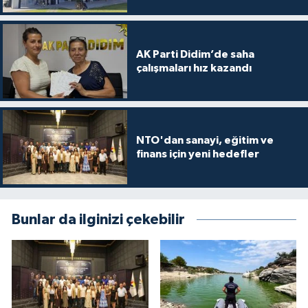
AK Parti Didim’de saha
çalışmaları hız kazandı
NTO'dan sanayi, eğitim ve
finans için yeni hedefler
Bunlar da ilginizi çekebilir