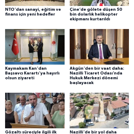
NTO'dan sanayi, eğitim ve
Çine’de gölete düşen 50
finans için yeni hedefler
bin dolarlık helikopter
ekipmanı kurtarıldı
Kaymakam Kan'dan
Akgün'den bir vaat daha:
Başsavcı Karartı'ya hayırlı
Nazilli Ticaret Odası’nda
olsun ziyareti
Hukuk Merkezi dönemi
başlayacak
Gözaltı süreciyle ilgili ilk
Nazilli'de bir yol daha