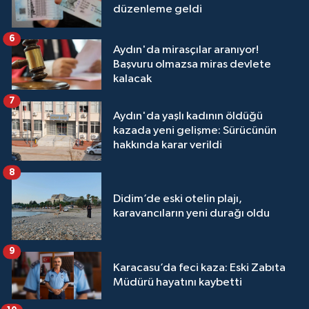
düzenleme geldi
6
Aydın'da mirasçılar aranıyor!
Başvuru olmazsa miras devlete
kalacak
7
Aydın'da yaşlı kadının öldüğü
kazada yeni gelişme: Sürücünün
hakkında karar verildi
8
Didim’de eski otelin plajı,
karavancıların yeni durağı oldu
9
Karacasu’da feci kaza: Eski Zabıta
Müdürü hayatını kaybetti