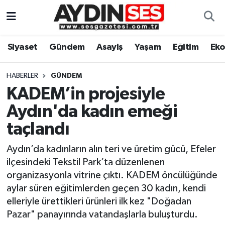
Asayiş
Aydın Nöbetçi Eczaneler
Siyaset
Gündem
Asayiş
Yaşam
Eğitim
Ek
Gündem
Aydın Hava Durumu
HABERLER
GÜNDEM
Siyaset
Aydin Namaz Vakitleri
KADEM’in projesiyle
Aydın'da kadın emeği
Ekonomi
Aydın Trafik Yoğunluk Haritası
taçlandı
Yaşam
Süper Lig Puan Durumu ve Fikstür
Aydın’da kadınların alın teri ve üretim gücü, Efeler
ilçesindeki Tekstil Park’ta düzenlenen
Eğitim
Tüm Manşetler
organizasyonla vitrine çıktı. KADEM öncülüğünde
aylar süren eğitimlerden geçen 30 kadın, kendi
Kültür Sanat
Son Dakika Haberleri
elleriyle ürettikleri ürünleri ilk kez "Doğadan
Pazar" panayırında vatandaşlarla buluşturdu.
Spor
Haber Arşivi