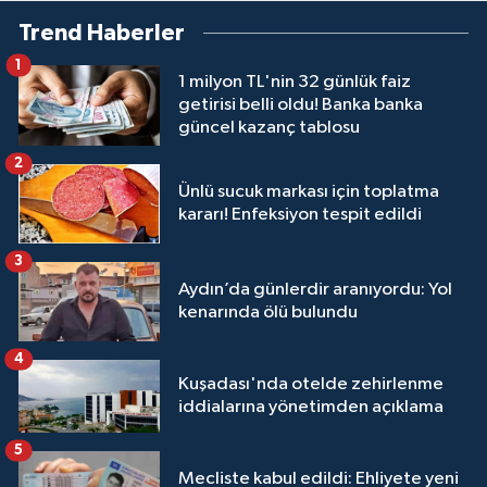
Trend Haberler
1
1 milyon TL'nin 32 günlük faiz
getirisi belli oldu! Banka banka
güncel kazanç tablosu
2
Ünlü sucuk markası için toplatma
kararı! Enfeksiyon tespit edildi
3
Aydın’da günlerdir aranıyordu: Yol
kenarında ölü bulundu
4
Kuşadası'nda otelde zehirlenme
iddialarına yönetimden açıklama
5
Mecliste kabul edildi: Ehliyete yeni