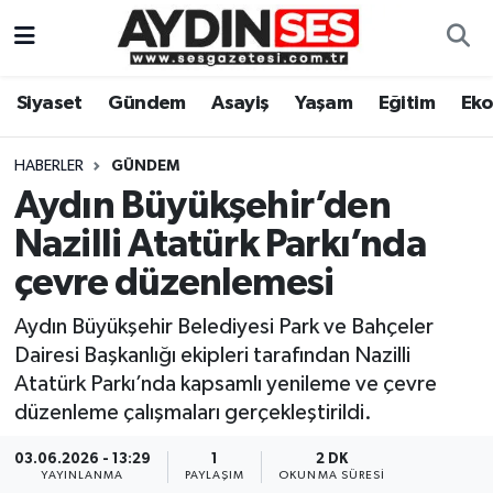
Asayiş
Aydın Nöbetçi Eczaneler
Siyaset
Gündem
Asayiş
Yaşam
Eğitim
Ek
Gündem
Aydın Hava Durumu
HABERLER
GÜNDEM
Siyaset
Aydin Namaz Vakitleri
Aydın Büyükşehir’den
Nazilli Atatürk Parkı’nda
Ekonomi
Aydın Trafik Yoğunluk Haritası
çevre düzenlemesi
Yaşam
Süper Lig Puan Durumu ve Fikstür
Aydın Büyükşehir Belediyesi Park ve Bahçeler
Dairesi Başkanlığı ekipleri tarafından Nazilli
Eğitim
Tüm Manşetler
Atatürk Parkı’nda kapsamlı yenileme ve çevre
düzenleme çalışmaları gerçekleştirildi.
Kültür Sanat
Son Dakika Haberleri
03.06.2026 - 13:29
1
2 DK
Spor
Haber Arşivi
YAYINLANMA
PAYLAŞIM
OKUNMA SÜRESI