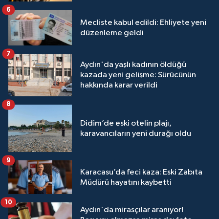
6
Mecliste kabul edildi: Ehliyete yeni
düzenleme geldi
7
Aydın'da yaşlı kadının öldüğü
kazada yeni gelişme: Sürücünün
hakkında karar verildi
8
Didim’de eski otelin plajı,
karavancıların yeni durağı oldu
9
Karacasu’da feci kaza: Eski Zabıta
Müdürü hayatını kaybetti
10
Aydın'da mirasçılar aranıyor!