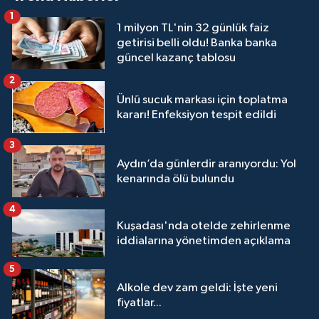
1
1 milyon TL'nin 32 günlük faiz
getirisi belli oldu! Banka banka
güncel kazanç tablosu
2
Ünlü sucuk markası için toplatma
kararı! Enfeksiyon tespit edildi
3
Aydın’da günlerdir aranıyordu: Yol
kenarında ölü bulundu
4
Kuşadası'nda otelde zehirlenme
iddialarına yönetimden açıklama
5
Alkole dev zam geldi: İşte yeni
fiyatlar...