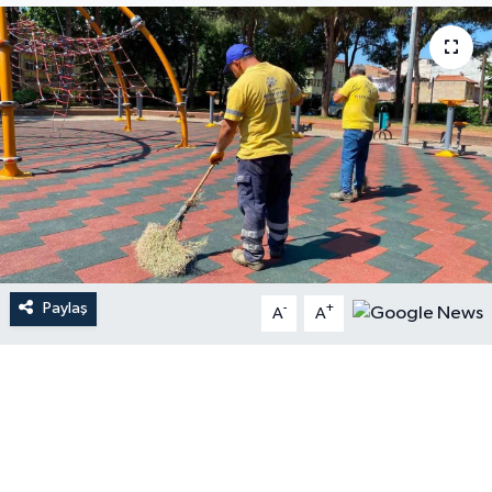
Paylaş
-
+
A
A