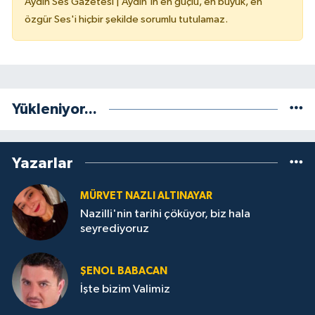
Aydın Ses Gazetesi | Aydın'ın en güçlü, en büyük, en
özgür Ses'i hiçbir şekilde sorumlu tutulamaz.
Yükleniyor...
Yazarlar
MÜRVET NAZLI ALTINAYAR
Nazilli'nin tarihi çöküyor, biz hala
seyrediyoruz
ŞENOL BABACAN
İşte bizim Valimiz