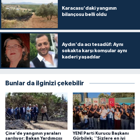
Karacasu'daki yangının
bilançosu belli oldu
Aydın'da acı tesadüf: Aynı
sokakta karşı komşular aynı
kaderi yaşadılar
Bunlar da ilginizi çekebilir
Çine’de yangının yaraları
YENİ Parti Kurucu Başkanı
sarılıyor: Bakan Yardımcısı
Gürbilek; ''Sizlere en iyi