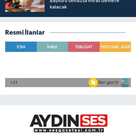
Başvuru olmazsa miras devlete
kalacak
Resmi İlanlar