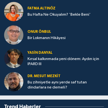
FATMA ALTINÖZ
Bu Hafta Ne Okuyalım? 'Bekle Beni'
ONUR ÖNBUL
Bir Lokmanın Hikâyesi
YASIN DANYAL
Kırsal kalkınmada yeni dönem: Aydın için
IPARD III
DR. MESUT MEZKIT
Bu zihniyetle aynı yerde saf tutan
dindarlara ne demeli?
Trend Haberler