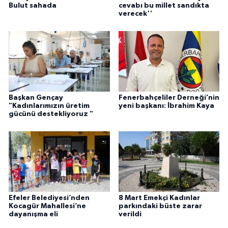
Bulut sahada
cevabı bu millet sandıkta
verecek''
Başkan Gençay
Fenerbahçeliler Derneği’nin
"Kadınlarımızın üretim
yeni başkanı: İbrahim Kaya
gücünü destekliyoruz "
Efeler Belediyesi’nden
8 Mart Emekçi Kadınlar
Kocagür Mahallesi’ne
parkındaki büste zarar
dayanışma eli
verildi