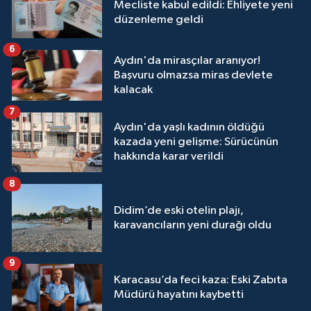
Mecliste kabul edildi: Ehliyete yeni
düzenleme geldi
6
Aydın'da mirasçılar aranıyor!
Başvuru olmazsa miras devlete
kalacak
7
Aydın'da yaşlı kadının öldüğü
kazada yeni gelişme: Sürücünün
hakkında karar verildi
8
Didim’de eski otelin plajı,
karavancıların yeni durağı oldu
9
Karacasu’da feci kaza: Eski Zabıta
Müdürü hayatını kaybetti