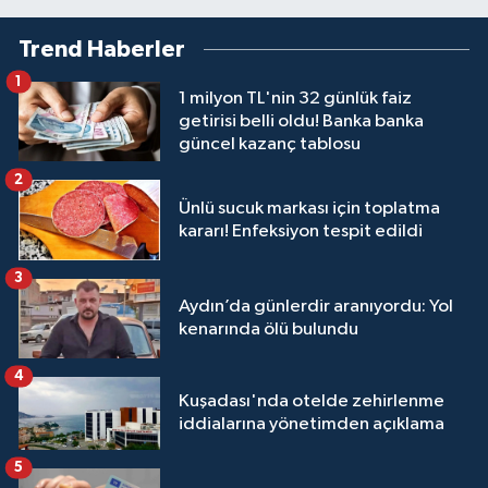
Trend Haberler
1
1 milyon TL'nin 32 günlük faiz
getirisi belli oldu! Banka banka
güncel kazanç tablosu
2
Ünlü sucuk markası için toplatma
kararı! Enfeksiyon tespit edildi
3
Aydın’da günlerdir aranıyordu: Yol
kenarında ölü bulundu
4
Kuşadası'nda otelde zehirlenme
iddialarına yönetimden açıklama
5