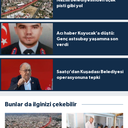
Nazilli Belediyesinden uçak
pisti gibi yol
Acı haber Kuyucak’a düştü:
Genç astsubay yaşamına son
verdi
Saatçı’dan Kuşadası Belediyesi
operasyonuna tepki
Bunlar da ilginizi çekebilir