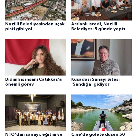
Nazilli Belediyesinden uçak
Arslanlı istedi, Nazilli
pisti gibi yol
Belediyesi 5 günde yaptı
Didimli iş insanı Çatıkkaş’a
Kuşadası Sanayi Sitesi
önemli görev
'Sandığa' gidiyor
NTO'dan sanayi, eğitim ve
Çine’de gölete düşen 50