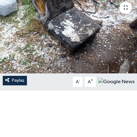
Paylaş
-
+
A
A