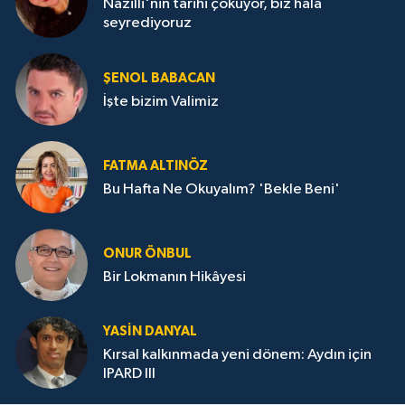
Nazilli'nin tarihi çöküyor, biz hala
seyrediyoruz
ŞENOL BABACAN
İşte bizim Valimiz
FATMA ALTINÖZ
Bu Hafta Ne Okuyalım? 'Bekle Beni'
ONUR ÖNBUL
Bir Lokmanın Hikâyesi
YASIN DANYAL
Kırsal kalkınmada yeni dönem: Aydın için
IPARD III