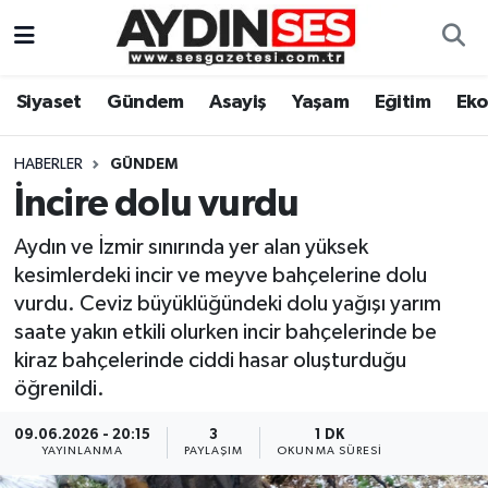
Asayiş
Aydın Nöbetçi Eczaneler
Siyaset
Gündem
Asayiş
Yaşam
Eğitim
Ek
Gündem
Aydın Hava Durumu
HABERLER
GÜNDEM
Siyaset
Aydin Namaz Vakitleri
İncire dolu vurdu
Aydın ve İzmir sınırında yer alan yüksek
Ekonomi
Aydın Trafik Yoğunluk Haritası
kesimlerdeki incir ve meyve bahçelerine dolu
vurdu. Ceviz büyüklüğündeki dolu yağışı yarım
Yaşam
Süper Lig Puan Durumu ve Fikstür
saate yakın etkili olurken incir bahçelerinde be
kiraz bahçelerinde ciddi hasar oluşturduğu
Eğitim
Tüm Manşetler
öğrenildi.
Kültür Sanat
Son Dakika Haberleri
09.06.2026 - 20:15
3
1 DK
YAYINLANMA
PAYLAŞIM
OKUNMA SÜRESI
Spor
Haber Arşivi